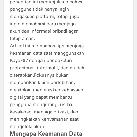
pencarian ini menunjukkan bahwa
pengguna tidak hanya ingin
mengakses platform, tetapi juga
ingin memahami cara menjaga
akun dan informasi pribadi agar
tetap aman.
Artikel ini membahas tips menjaga
keamanan data saat menggunakan
Kaya787 dengan pendekatan
profesional, informatif, dan mudah
diterapkan.Fokusnya bukan
memberikan klaim berlebihan,
melainkan menjelaskan kebiasaan
digital yang dapat membantu
pengguna mengurangi risiko
kesalahan, menjaga privasi, dan
meningkatkan kenyamanan saat
mengelola akun.
Mengapa Keamanan Data