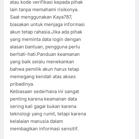
atau kode verifikasi kepada pihak
lain tanpa memahami risikonya.
Saat menggunakan Kaya787,
biasakan untuk menjaga informasi
akun tetap rahasia.Jika ada pihak
yang meminta data login dengan
alasan bantuan, pengguna perlu
berhati-hati.Panduan keamanan
yang baik selalu menekankan
bahwa pemilik akun harus tetap
memegang kendali atas akses
pribadinya.
Kebiasaan sederhana ini sangat
penting karena keamanan data
sering kali gagal bukan karena
teknologi yang rumit, tetapi karena
kelalaian manusia dalam
membagikan informasi sensitif.