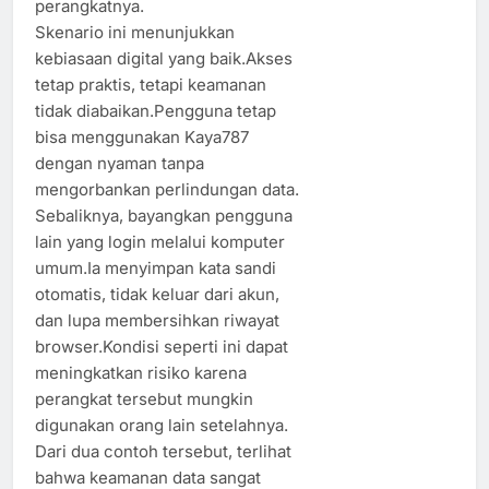
perangkatnya.
Skenario ini menunjukkan
kebiasaan digital yang baik.Akses
tetap praktis, tetapi keamanan
tidak diabaikan.Pengguna tetap
bisa menggunakan Kaya787
dengan nyaman tanpa
mengorbankan perlindungan data.
Sebaliknya, bayangkan pengguna
lain yang login melalui komputer
umum.Ia menyimpan kata sandi
otomatis, tidak keluar dari akun,
dan lupa membersihkan riwayat
browser.Kondisi seperti ini dapat
meningkatkan risiko karena
perangkat tersebut mungkin
digunakan orang lain setelahnya.
Dari dua contoh tersebut, terlihat
bahwa keamanan data sangat