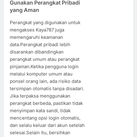
Gunakan Perangkat Pribadi
yang Aman
Perangkat yang digunakan untuk
mengakses Kaya787 juga
memengaruhi keamanan
data.Perangkat pribadi lebih
disarankan dibandingkan
perangkat umum atau perangkat
pinjaman.Ketika pengguna login
melalui komputer umum atau
ponsel orang lain, ada risiko data
tersimpan otomatis tanpa disadari.
Jika terpaksa menggunakan
perangkat berbeda, pastikan tidak
menyimpan kata sandi, tidak
mencentang opsi login otomatis,
dan selalu keluar dari akun setelah
selesai.Selain itu, bersihkan