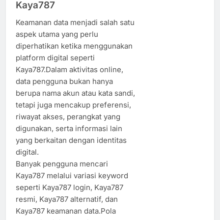
Kaya787
Keamanan data menjadi salah satu
aspek utama yang perlu
diperhatikan ketika menggunakan
platform digital seperti
Kaya787.Dalam aktivitas online,
data pengguna bukan hanya
berupa nama akun atau kata sandi,
tetapi juga mencakup preferensi,
riwayat akses, perangkat yang
digunakan, serta informasi lain
yang berkaitan dengan identitas
digital.
Banyak pengguna mencari
Kaya787 melalui variasi keyword
seperti Kaya787 login, Kaya787
resmi, Kaya787 alternatif, dan
Kaya787 keamanan data.Pola