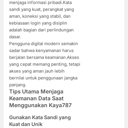
menjaga informasi pribadi.Kata
sandi yang kuat, perangkat yang
aman, koneksi yang stabil, dan
kebiasaan login yang disiplin
adalah bagian dari perlindungan
dasar.
Pengguna digital modern semakin
sadar bahwa kenyamanan harus
berjalan bersama keamanan.Akses
yang cepat memang penting, tetapi
akses yang aman jauh lebih
bernilai untuk penggunaan jangka
panjang.
Tips Utama Menjaga
Keamanan Data Saat
Menggunakan Kaya787
Gunakan Kata Sandi yang
Kuat dan Unik