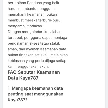
berlebihan.Panduan yang baik
harus membantu pengguna
memahami keamanan, bukan
membuat mereka terburu-buru
mengambil tindakan.
Dengan menghindari kesalahan
tersebut, pengguna dapat menjaga
pengalaman akses tetap stabil,
aman, dan nyaman.Keamanan data
bukan tindakan satu kali, melainkan
kebiasaan yang perlu dijaga setiap
kali menggunakan akun.
FAQ Seputar Keamanan
Data Kaya787
1. Mengapa keamanan data
penting saat menggunakan
Kaya787?