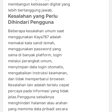
membangun kebiasaan digital yang
lebih bertanggung jawab.
Kesalahan yang Perlu
Dihindari Pengguna
Beberapa kesalahan umum saat
menggunakan Kaya787 adalah
memakai kata sandi lemah,
menggunakan password yang
sama di banyak platform, login
melalui perangkat umum,
menyimpan data login otomatis,
mengabaikan instruksi keamanan,
dan tidak memperbarui browser.
Kesalahan lain adalah terlalu cepat
percaya pada informasi yang tidak
jelas.Pengguna sebaiknya
menghindari halaman atau arahan
yang meminta data pribadi secara