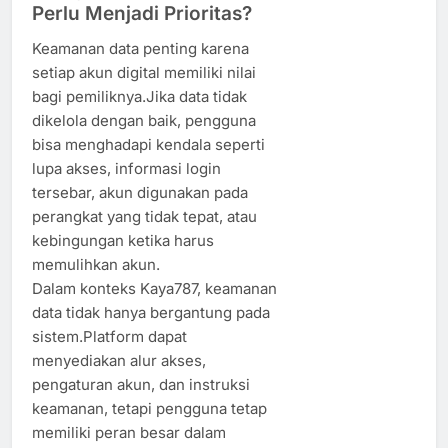
Perlu Menjadi Prioritas?
Keamanan data penting karena
setiap akun digital memiliki nilai
bagi pemiliknya.Jika data tidak
dikelola dengan baik, pengguna
bisa menghadapi kendala seperti
lupa akses, informasi login
tersebar, akun digunakan pada
perangkat yang tidak tepat, atau
kebingungan ketika harus
memulihkan akun.
Dalam konteks Kaya787, keamanan
data tidak hanya bergantung pada
sistem.Platform dapat
menyediakan alur akses,
pengaturan akun, dan instruksi
keamanan, tetapi pengguna tetap
memiliki peran besar dalam