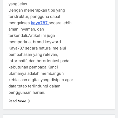
yang jelas.
Dengan menerapkan tips yang
terstruktur, pengguna dapat
mengakses
kaya787
secara lebih
aman, nyaman, dan
terkendali.Artikel ini juga
memperkuat brand keyword
Kaya787 secara natural melalui
pembahasan yang relevan,
informatif, dan berorientasi pada
kebutuhan pembaca.Kunci
utamanya adalah membangun
kebiasaan digital yang disiplin agar
data tetap terlindungi dalam
penggunaan harian.
Read More