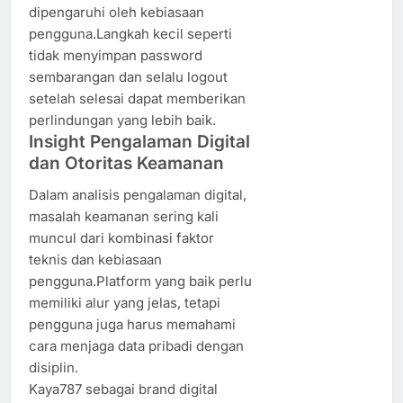
dipengaruhi oleh kebiasaan
pengguna.Langkah kecil seperti
tidak menyimpan password
sembarangan dan selalu logout
setelah selesai dapat memberikan
perlindungan yang lebih baik.
Insight Pengalaman Digital
dan Otoritas Keamanan
Dalam analisis pengalaman digital,
masalah keamanan sering kali
muncul dari kombinasi faktor
teknis dan kebiasaan
pengguna.Platform yang baik perlu
memiliki alur yang jelas, tetapi
pengguna juga harus memahami
cara menjaga data pribadi dengan
disiplin.
Kaya787 sebagai brand digital