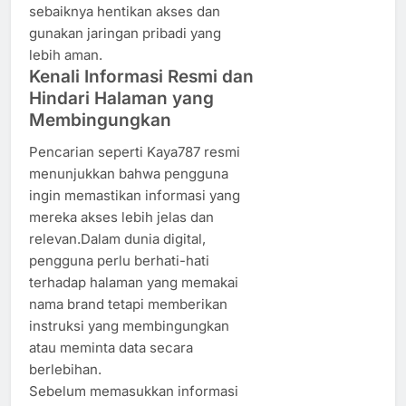
sebaiknya hentikan akses dan
gunakan jaringan pribadi yang
lebih aman.
Kenali Informasi Resmi dan
Hindari Halaman yang
Membingungkan
Pencarian seperti Kaya787 resmi
menunjukkan bahwa pengguna
ingin memastikan informasi yang
mereka akses lebih jelas dan
relevan.Dalam dunia digital,
pengguna perlu berhati-hati
terhadap halaman yang memakai
nama brand tetapi memberikan
instruksi yang membingungkan
atau meminta data secara
berlebihan.
Sebelum memasukkan informasi