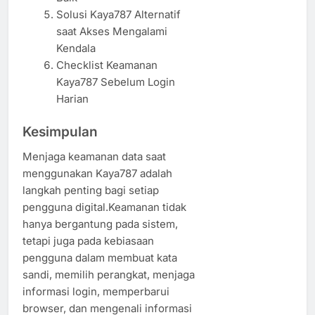
Solusi Kaya787 Alternatif
saat Akses Mengalami
Kendala
Checklist Keamanan
Kaya787 Sebelum Login
Harian
Kesimpulan
Menjaga keamanan data saat
menggunakan Kaya787 adalah
langkah penting bagi setiap
pengguna digital.Keamanan tidak
hanya bergantung pada sistem,
tetapi juga pada kebiasaan
pengguna dalam membuat kata
sandi, memilih perangkat, menjaga
informasi login, memperbarui
browser, dan mengenali informasi