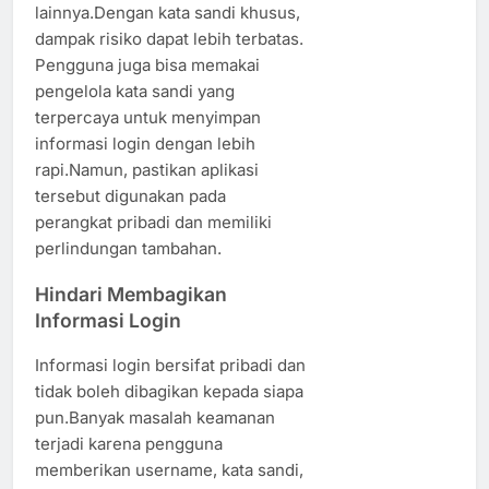
lainnya.Dengan kata sandi khusus,
dampak risiko dapat lebih terbatas.
Pengguna juga bisa memakai
pengelola kata sandi yang
terpercaya untuk menyimpan
informasi login dengan lebih
rapi.Namun, pastikan aplikasi
tersebut digunakan pada
perangkat pribadi dan memiliki
perlindungan tambahan.
Hindari Membagikan
Informasi Login
Informasi login bersifat pribadi dan
tidak boleh dibagikan kepada siapa
pun.Banyak masalah keamanan
terjadi karena pengguna
memberikan username, kata sandi,