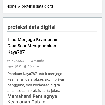
Home
proteksi data digital
proteksi data digital
Tips Menjaga Keamanan
Data Saat Menggunakan
Kaya787
7272237
3 months
ago
0
16 mins
Panduan Kaya787 untuk menjaga
keamanan data, akses akun, privasi
pengguna, dan kebiasaan digital
aman secara praktis serta jelas.
Memahami Pentingnya
Keamanan Data di