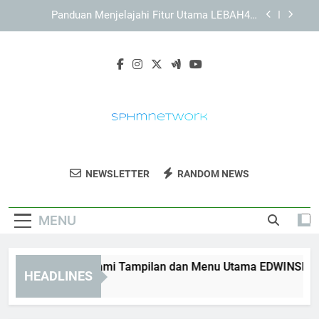
Skip
Panduan Memahami Fitur Utama EDWINSLOT
to
untuk Pengguna Baru secara Praktis
content
Panduan Memahami Fitur Utama LEBAH4D untuk
Pengguna Baru secara Praktis
Panduan Memahami Tampilan dan Menu Utama
EDWINSLOT
Panduan Menjelajahi Fitur Utama LEBAH4D
secara Efisien
Panduan Memahami Fitur Utama EDWINSLOT
untuk Pengguna Baru secara Praktis
SPHM Network
SPHM Network Memberikan Informasi Dan
Panduan Memahami Fitur Utama LEBAH4D untuk
NEWSLETTER
RANDOM NEWS
Pengguna Baru secara Praktis
Berita Terkini Untuk Masyarakat Modern.
Sumber Informasi Terpercaya.
MENU
anduan Memahami Tampilan dan Menu Utama EDWINSLOT
HEADLINES
Weeks Ago