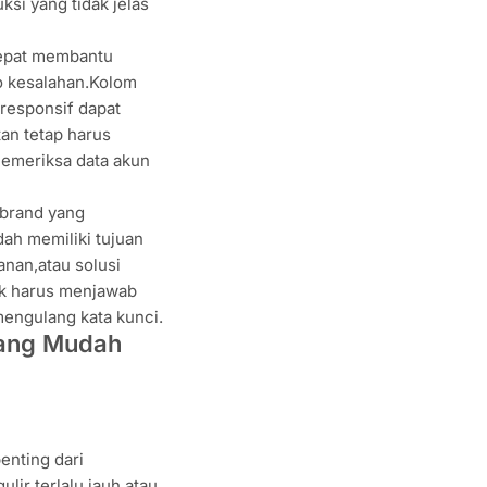
ksi yang tidak jelas
epat membantu
 kesalahan.Kolom
 responsif dapat
an tetap harus
memeriksa data akun
 brand yang
ah memiliki tujuan
nan,atau solusi
ik harus menjawab
mengulang kata kunci.
yang Mudah
enting dari
ir terlalu jauh atau