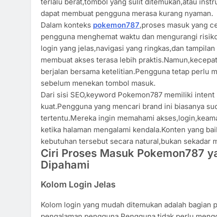
terlalu berat,tombol yang sulit ditemukan,atau instru
dapat membuat pengguna merasa kurang nyaman.
Dalam konteks
pokemon787
,proses masuk yang c
pengguna menghemat waktu dan mengurangi risiko
login yang jelas,navigasi yang ringkas,dan tampilan
membuat akses terasa lebih praktis.Namun,kecepat
berjalan bersama ketelitian.Pengguna tetap perlu 
sebelum menekan tombol masuk.
Dari sisi SEO,keyword Pokemon787 memiliki intent
kuat.Pengguna yang mencari brand ini biasanya sud
tertentu.Mereka ingin memahami akses,login,keama
ketika halaman mengalami kendala.Konten yang ba
kebutuhan tersebut secara natural,bukan sekadar 
Ciri Proses Masuk Pokemon787 
Dipahami
Kolom Login Jelas
Kolom login yang mudah ditemukan adalah bagian p
pengalaman pengguna.Pengguna tidak perlu menggul