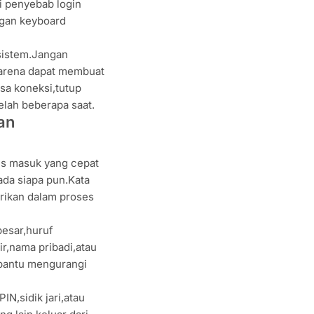
i penyebab login
gan keyboard
sistem.Jangan
karena dapat membuat
ksa koneksi,tutup
elah beberapa saat.
an
es masuk yang cepat
da siapa pun.Kata
erikan dalam proses
besar,huruf
ir,nama pribadi,atau
mbantu mengurangi
IN,sidik jari,atau