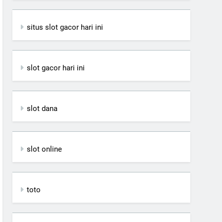
situs slot gacor hari ini
slot gacor hari ini
slot dana
slot online
toto