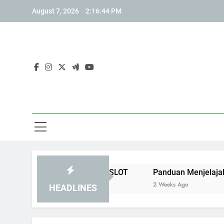
Skip
August 7, 2026
2:16:45 PM
to
content
SP
SPHM Netw
Menu Utama EDWINSLOT
Panduan Menjelajahi Fitur Uta
2 Weeks Ago
HEADLINES