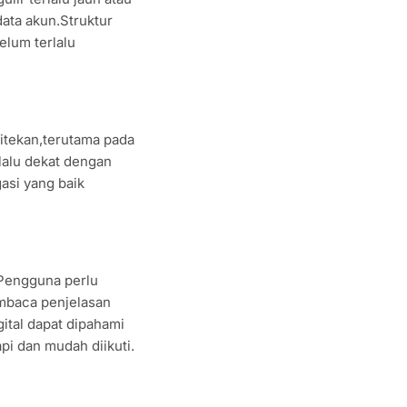
ta akun.Struktur
elum terlalu
itekan,terutama pada
rlalu dekat dengan
asi yang baik
n.Pengguna perlu
mbaca penjelasan
ital dapat dipahami
api dan mudah diikuti.