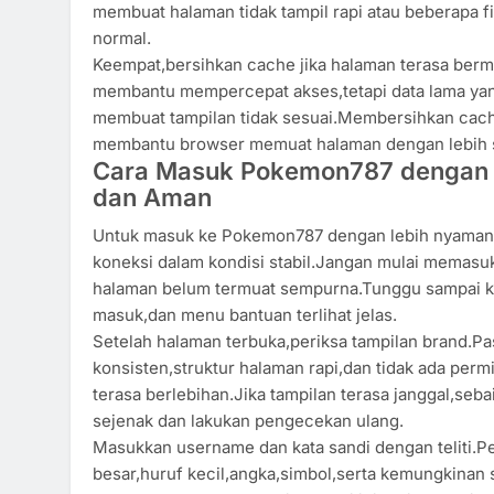
membuat halaman tidak tampil rapi atau beberapa fit
normal.
Keempat,bersihkan cache jika halaman terasa ber
membantu mempercepat akses,tetapi data lama y
membuat tampilan tidak sesuai.Membersihkan cac
membantu browser memuat halaman dengan lebih 
Cara Masuk Pokemon787 dengan 
dan Aman
Untuk masuk ke Pokemon787 dengan lebih nyaman,
koneksi dalam kondisi stabil.Jangan mulai memasuk
halaman belum termuat sempurna.Tunggu sampai k
masuk,dan menu bantuan terlihat jelas.
Setelah halaman terbuka,periksa tampilan brand.P
konsisten,struktur halaman rapi,dan tidak ada perm
terasa berlebihan.Jika tampilan terasa janggal,seba
sejenak dan lakukan pengecekan ulang.
Masukkan username dan kata sandi dengan teliti.Pe
besar,huruf kecil,angka,simbol,serta kemungkinan 