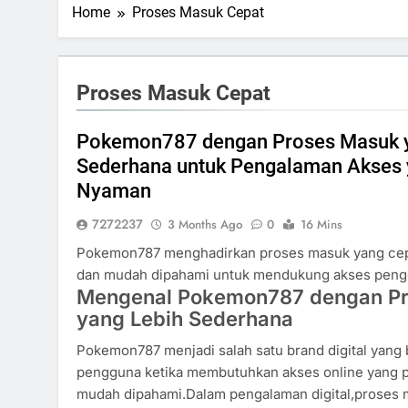
Home
Proses Masuk Cepat
Proses Masuk Cepat
Pokemon787 dengan Proses Masuk y
Sederhana untuk Pengalaman Akses 
Nyaman
7272237
3 Months Ago
0
16 Mins
Pokemon787 menghadirkan proses masuk yang cep
dan mudah dipahami untuk mendukung akses pengg
Mengenal Pokemon787 dengan P
yang Lebih Sederhana
Pokemon787 menjadi salah satu brand digital yang 
pengguna ketika membutuhkan akses online yang pr
mudah dipahami.Dalam pengalaman digital,proses m