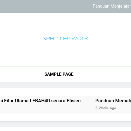
Panduan Menjelajah
Panduan Memahami Fitur Utama EDWINSLOT
Panduan Memahami Fitur Utama LEBAH4D
Panduan Memahami T
HM Network
Panduan Menjelajah
ork Memberikan Informasi Dan Berita Terkini Untuk Masyaraka
Panduan Memahami Fitur Utama EDWINSLOT
SAMPLE PAGE
Panduan Memahami Fitur Utama LEBAH4D
ma LEBAH4D secara Efisien
Panduan Memahami Fitur Ut
3 Weeks Ago