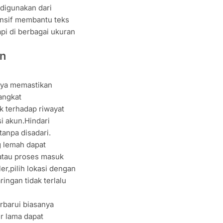
digunakan dari
nsif membantu teks
pi di berbagai ukuran
n
ya memastikan
angkat
ik terhadap riwayat
i akun.Hindari
tanpa disadari.
g lemah dapat
atau proses masuk
r,pilih lokasi dengan
ingan tidak terlalu
rbarui biasanya
r lama dapat