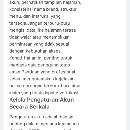
akun, perhatikan tampilan halaman,
konsistensi nama brand, struktur
menu, dan instruksi yang
tersedia.Jangan terburu-buru
mengisi data jika halaman terasa
tidak wajar atau menampilkan
permintaan yang tidak sesuai
dengan kebutuhan akses.
Kehati-hatian ini penting untuk
menjaga data pengguna tetap
aman.Panduan yang profesional
selalu mengutamakan kejelasan,
bukan dorongan terburu-buru atau
klaim yang tidak dapat diverifikasi.
Kelola Pengaturan Akun
Secara Berkala
Pengaturan akun adalah bagian
penting dalam menjaga keamanan