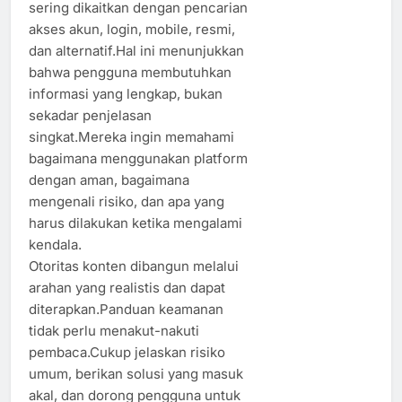
sering dikaitkan dengan pencarian
akses akun, login, mobile, resmi,
dan alternatif.Hal ini menunjukkan
bahwa pengguna membutuhkan
informasi yang lengkap, bukan
sekadar penjelasan
singkat.Mereka ingin memahami
bagaimana menggunakan platform
dengan aman, bagaimana
mengenali risiko, dan apa yang
harus dilakukan ketika mengalami
kendala.
Otoritas konten dibangun melalui
arahan yang realistis dan dapat
diterapkan.Panduan keamanan
tidak perlu menakut-nakuti
pembaca.Cukup jelaskan risiko
umum, berikan solusi yang masuk
akal, dan dorong pengguna untuk