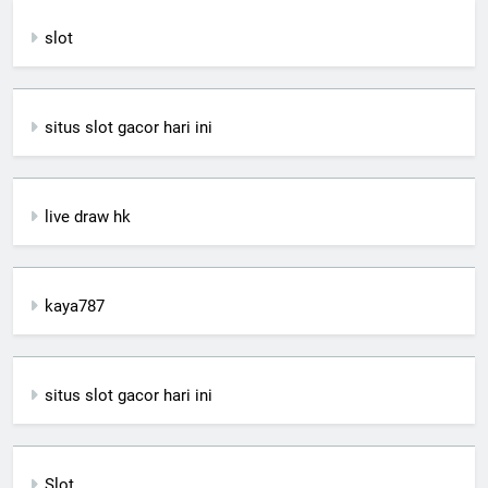
slot
situs slot gacor hari ini
live draw hk
kaya787
situs slot gacor hari ini
Slot