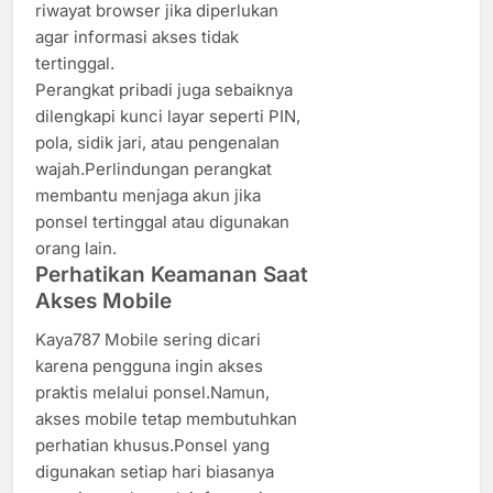
riwayat browser jika diperlukan
agar informasi akses tidak
tertinggal.
Perangkat pribadi juga sebaiknya
dilengkapi kunci layar seperti PIN,
pola, sidik jari, atau pengenalan
wajah.Perlindungan perangkat
membantu menjaga akun jika
ponsel tertinggal atau digunakan
orang lain.
Perhatikan Keamanan Saat
Akses Mobile
Kaya787 Mobile sering dicari
karena pengguna ingin akses
praktis melalui ponsel.Namun,
akses mobile tetap membutuhkan
perhatian khusus.Ponsel yang
digunakan setiap hari biasanya