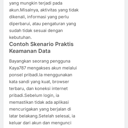
yang mungkin terjadi pada
akun.Misalnya, aktivitas yang tidak
dikenali, informasi yang perlu
diperbarui, atau pengaturan yang
sudah tidak sesuai dengan
kebutuhan.
Contoh Skenario Praktis
Keamanan Data
Bayangkan seorang pengguna
Kaya787 mengakses akun melalui
ponsel pribadi.Ia menggunakan
kata sandi yang kuat, browser
terbaru, dan koneksi internet
pribadi.Sebelum login, ia
memastikan tidak ada aplikasi
mencurigakan yang berjalan di
latar belakang.Setelah selesai, ia
keluar dari akun dan mengunci