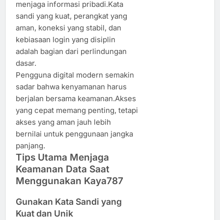
menjaga informasi pribadi.Kata
sandi yang kuat, perangkat yang
aman, koneksi yang stabil, dan
kebiasaan login yang disiplin
adalah bagian dari perlindungan
dasar.
Pengguna digital modern semakin
sadar bahwa kenyamanan harus
berjalan bersama keamanan.Akses
yang cepat memang penting, tetapi
akses yang aman jauh lebih
bernilai untuk penggunaan jangka
panjang.
Tips Utama Menjaga
Keamanan Data Saat
Menggunakan Kaya787
Gunakan Kata Sandi yang
Kuat dan Unik