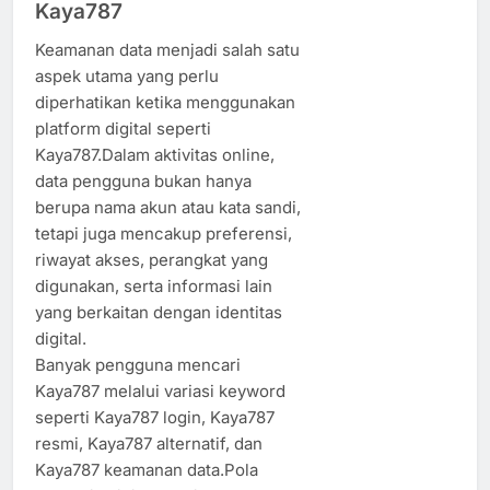
Kaya787
Keamanan data menjadi salah satu
aspek utama yang perlu
diperhatikan ketika menggunakan
platform digital seperti
Kaya787.Dalam aktivitas online,
data pengguna bukan hanya
berupa nama akun atau kata sandi,
tetapi juga mencakup preferensi,
riwayat akses, perangkat yang
digunakan, serta informasi lain
yang berkaitan dengan identitas
digital.
Banyak pengguna mencari
Kaya787 melalui variasi keyword
seperti Kaya787 login, Kaya787
resmi, Kaya787 alternatif, dan
Kaya787 keamanan data.Pola