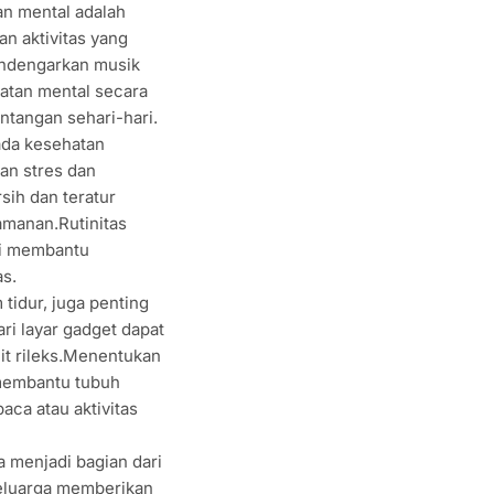
tan mental adalah
an aktivitas yang
endengarkan musik
hatan mental secara
ntangan sehari-hari.
ada kesehatan
an stres dan
ih dan teratur
amanan.Rutinitas
ri membantu
s.
idur, juga penting
ri layar gadget dapat
it rileks.Menentukan
membantu tubuh
ca atau aktivitas
a menjadi bagian dari
keluarga memberikan