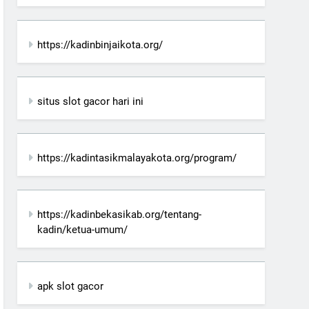
https://kadinbinjaikota.org/
situs slot gacor hari ini
https://kadintasikmalayakota.org/program/
https://kadinbekasikab.org/tentang-
kadin/ketua-umum/
apk slot gacor