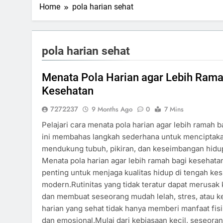
Home
pola harian sehat
pola harian sehat
Menata Pola Harian agar Lebih Rama
Kesehatan
7272237
9 Months Ago
0
7 Mins
Pelajari cara menata pola harian agar lebih ramah b
ini membahas langkah sederhana untuk menciptakan
mendukung tubuh, pikiran, dan keseimbangan hidu
Menata pola harian agar lebih ramah bagi kesehata
penting untuk menjaga kualitas hidup di tengah ke
modern.Rutinitas yang tidak teratur dapat merusa
dan membuat seseorang mudah lelah, stres, atau k
harian yang sehat tidak hanya memberi manfaat fisi
dan emosional.Mulai dari kebiasaan kecil, seseor