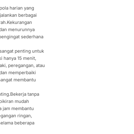
pola harian yang
jalankan berbagai
arah.Kekurangan
, dan menurunnya
pengingat sederhana
n sangat penting untuk
 hanya 15 menit,
aki, peregangan, atau
 dan memperbaiki
 sangat membantu
nting.Bekerja tanpa
 pikiran mudah
dua jam membantu
egangan ringan,
 selama beberapa