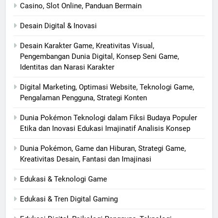
Casino, Slot Online, Panduan Bermain
Desain Digital & Inovasi
Desain Karakter Game, Kreativitas Visual,
Pengembangan Dunia Digital, Konsep Seni Game,
Identitas dan Narasi Karakter
Digital Marketing, Optimasi Website, Teknologi Game,
Pengalaman Pengguna, Strategi Konten
Dunia Pokémon Teknologi dalam Fiksi Budaya Populer
Etika dan Inovasi Edukasi Imajinatif Analisis Konsep
Dunia Pokémon, Game dan Hiburan, Strategi Game,
Kreativitas Desain, Fantasi dan Imajinasi
Edukasi & Teknologi Game
Edukasi & Tren Digital Gaming