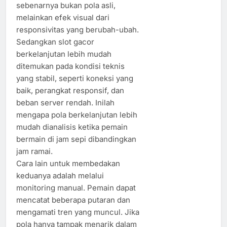
sebenarnya bukan pola asli,
melainkan efek visual dari
responsivitas yang berubah-ubah.
Sedangkan slot gacor
berkelanjutan lebih mudah
ditemukan pada kondisi teknis
yang stabil, seperti koneksi yang
baik, perangkat responsif, dan
beban server rendah. Inilah
mengapa pola berkelanjutan lebih
mudah dianalisis ketika pemain
bermain di jam sepi dibandingkan
jam ramai.
Cara lain untuk membedakan
keduanya adalah melalui
monitoring manual. Pemain dapat
mencatat beberapa putaran dan
mengamati tren yang muncul. Jika
pola hanya tampak menarik dalam