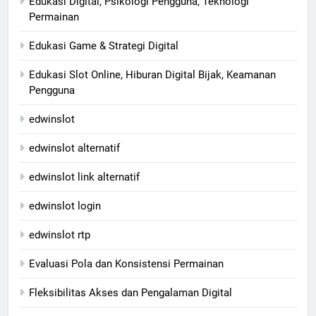
Edukasi Digital, Psikologi Pengguna, Teknologi
Permainan
Edukasi Game & Strategi Digital
Edukasi Slot Online, Hiburan Digital Bijak, Keamanan
Pengguna
edwinslot
edwinslot alternatif
edwinslot link alternatif
edwinslot login
edwinslot rtp
Evaluasi Pola dan Konsistensi Permainan
Fleksibilitas Akses dan Pengalaman Digital