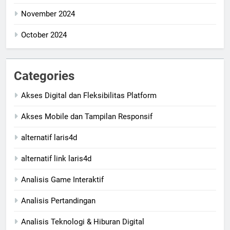
November 2024
October 2024
Categories
Akses Digital dan Fleksibilitas Platform
Akses Mobile dan Tampilan Responsif
alternatif laris4d
alternatif link laris4d
Analisis Game Interaktif
Analisis Pertandingan
Analisis Teknologi & Hiburan Digital