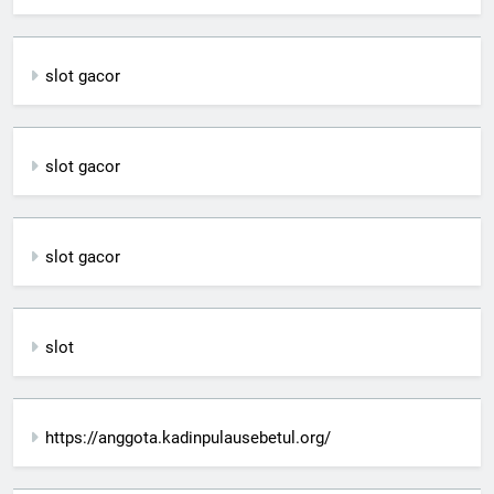
slot gacor
slot gacor
slot gacor
slot
https://anggota.kadinpulausebetul.org/