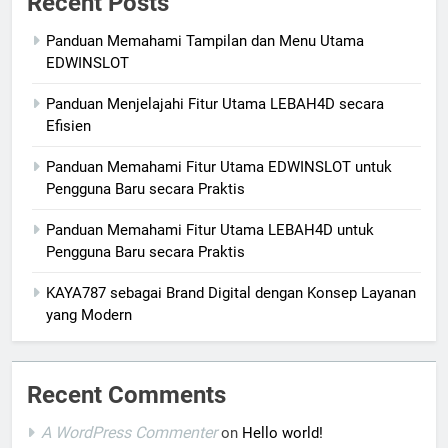
Recent Posts
Panduan Memahami Tampilan dan Menu Utama
EDWINSLOT
Panduan Menjelajahi Fitur Utama LEBAH4D secara
Efisien
Panduan Memahami Fitur Utama EDWINSLOT untuk
Pengguna Baru secara Praktis
Panduan Memahami Fitur Utama LEBAH4D untuk
Pengguna Baru secara Praktis
KAYA787 sebagai Brand Digital dengan Konsep Layanan
yang Modern
Recent Comments
A WordPress Commenter
on
Hello world!