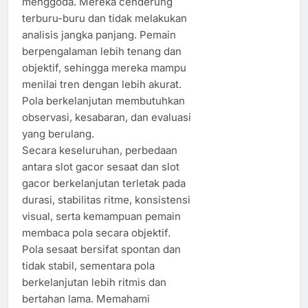
menggoda. Mereka cenderung
terburu-buru dan tidak melakukan
analisis jangka panjang. Pemain
berpengalaman lebih tenang dan
objektif, sehingga mereka mampu
menilai tren dengan lebih akurat.
Pola berkelanjutan membutuhkan
observasi, kesabaran, dan evaluasi
yang berulang.
Secara keseluruhan, perbedaan
antara slot gacor sesaat dan slot
gacor berkelanjutan terletak pada
durasi, stabilitas ritme, konsistensi
visual, serta kemampuan pemain
membaca pola secara objektif.
Pola sesaat bersifat spontan dan
tidak stabil, sementara pola
berkelanjutan lebih ritmis dan
bertahan lama. Memahami