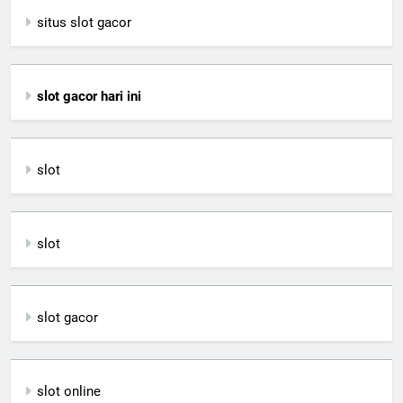
situs slot gacor
slot gacor hari ini
slot
slot
slot gacor
slot online