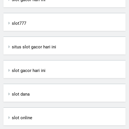
slot777
situs slot gacor hari ini
slot gacor hari ini
slot dana
slot online