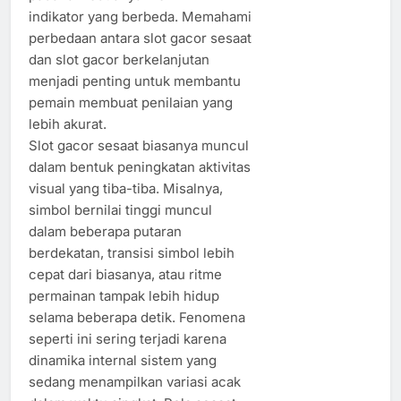
indikator yang berbeda. Memahami
perbedaan antara slot gacor sesaat
dan slot gacor berkelanjutan
menjadi penting untuk membantu
pemain membuat penilaian yang
lebih akurat.
Slot gacor sesaat biasanya muncul
dalam bentuk peningkatan aktivitas
visual yang tiba-tiba. Misalnya,
simbol bernilai tinggi muncul
dalam beberapa putaran
berdekatan, transisi simbol lebih
cepat dari biasanya, atau ritme
permainan tampak lebih hidup
selama beberapa detik. Fenomena
seperti ini sering terjadi karena
dinamika internal sistem yang
sedang menampilkan variasi acak