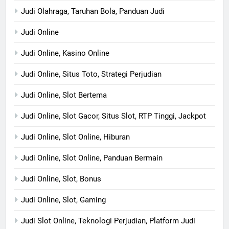
Judi Olahraga, Taruhan Bola, Panduan Judi
Judi Online
Judi Online, Kasino Online
Judi Online, Situs Toto, Strategi Perjudian
Judi Online, Slot Bertema
Judi Online, Slot Gacor, Situs Slot, RTP Tinggi, Jackpot
Judi Online, Slot Online, Hiburan
Judi Online, Slot Online, Panduan Bermain
Judi Online, Slot, Bonus
Judi Online, Slot, Gaming
Judi Slot Online, Teknologi Perjudian, Platform Judi