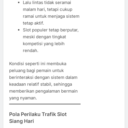
Lalu lintas tidak seramai
malam hari, tetapi cukup
ramai untuk menjaga sistem
tetap aktif.
Slot populer tetap berputar,
meski dengan tingkat
kompetisi yang lebih
rendah.
Kondisi seperti ini membuka
peluang bagi pemain untuk
berinteraksi dengan sistem dalam
keadaan relatif stabil, sehingga
memberikan pengalaman bermain
yang nyaman.
Pola Perilaku Trafik Slot
Siang Hari