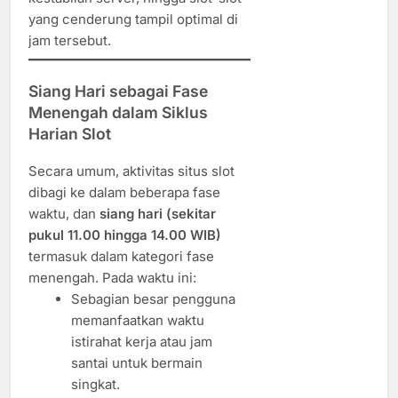
yang cenderung tampil optimal di
jam tersebut.
Siang Hari sebagai Fase
Menengah dalam Siklus
Harian Slot
Secara umum, aktivitas situs slot
dibagi ke dalam beberapa fase
waktu, dan
siang hari (sekitar
pukul 11.00 hingga 14.00 WIB)
termasuk dalam kategori fase
menengah. Pada waktu ini:
Sebagian besar pengguna
memanfaatkan waktu
istirahat kerja atau jam
santai untuk bermain
singkat.