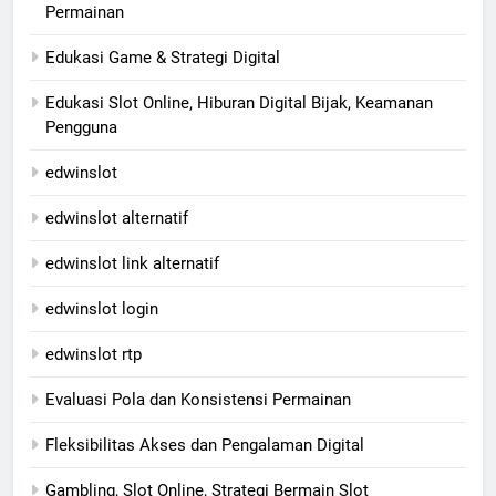
Permainan
Edukasi Game & Strategi Digital
Edukasi Slot Online, Hiburan Digital Bijak, Keamanan
Pengguna
edwinslot
edwinslot alternatif
edwinslot link alternatif
edwinslot login
edwinslot rtp
Evaluasi Pola dan Konsistensi Permainan
Fleksibilitas Akses dan Pengalaman Digital
Gambling, Slot Online, Strategi Bermain Slot