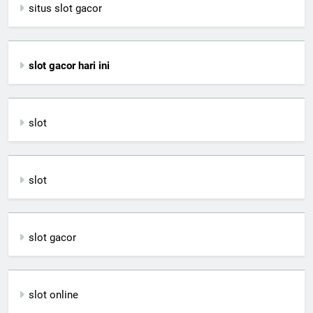
situs slot gacor
slot gacor hari ini
slot
slot
slot gacor
slot online