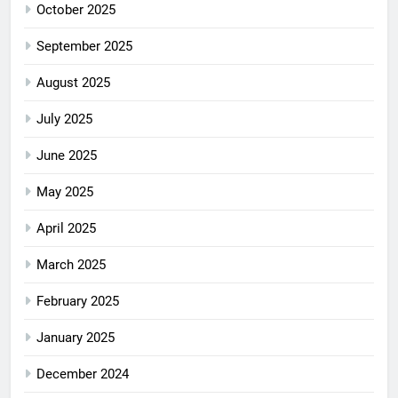
October 2025
September 2025
August 2025
July 2025
June 2025
May 2025
April 2025
March 2025
February 2025
January 2025
December 2024