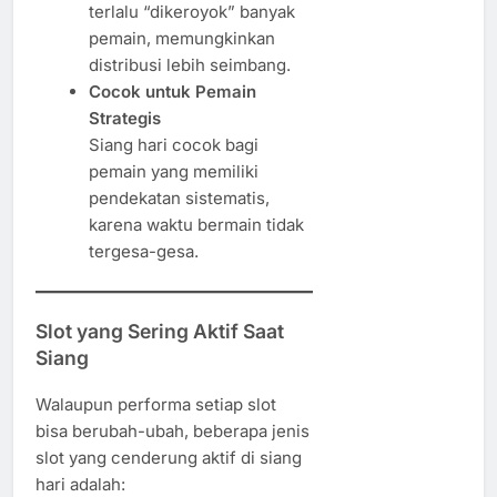
terlalu “dikeroyok” banyak
pemain, memungkinkan
distribusi lebih seimbang.
Cocok untuk Pemain
Strategis
Siang hari cocok bagi
pemain yang memiliki
pendekatan sistematis,
karena waktu bermain tidak
tergesa-gesa.
Slot yang Sering Aktif Saat
Siang
Walaupun performa setiap slot
bisa berubah-ubah, beberapa jenis
slot yang cenderung aktif di siang
hari adalah: