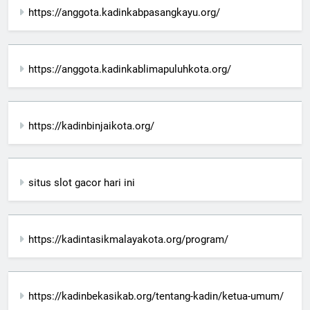
https://anggota.kadinkabpasangkayu.org/
https://anggota.kadinkablimapuluhkota.org/
https://kadinbinjaikota.org/
situs slot gacor hari ini
https://kadintasikmalayakota.org/program/
https://kadinbekasikab.org/tentang-kadin/ketua-umum/