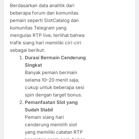
Berdasarkan data analitik dari
beberapa forum dan komunitas
pemain seperti SlotCatalog dan
komunitas Telegram yang
mengulas RTP live, terlihat bahwa
trafik siang hari memiliki ciri-ciri
sebagai berikut:
Durasi Bermain Cenderung
Singkat
Banyak pemain bermain
selama 10–20 menit saja,
cukup untuk beberapa sesi
spin dengan target bonus.
Pemanfaatan Slot yang
Sudah Stabil
Pemain siang hari
cenderung memilih slot
yang memiliki catatan RTP