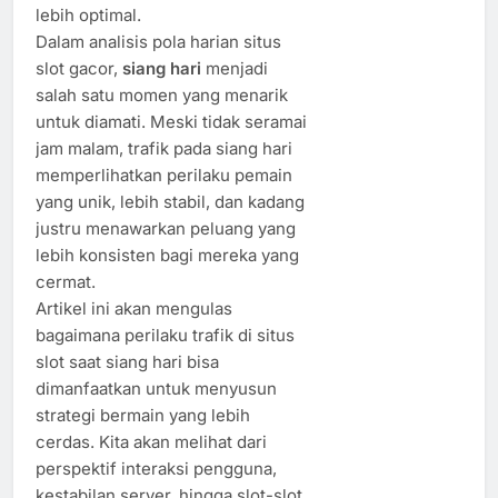
lebih optimal.
Dalam analisis pola harian situs
slot gacor,
siang hari
menjadi
salah satu momen yang menarik
untuk diamati. Meski tidak seramai
jam malam, trafik pada siang hari
memperlihatkan perilaku pemain
yang unik, lebih stabil, dan kadang
justru menawarkan peluang yang
lebih konsisten bagi mereka yang
cermat.
Artikel ini akan mengulas
bagaimana perilaku trafik di situs
slot saat siang hari bisa
dimanfaatkan untuk menyusun
strategi bermain yang lebih
cerdas. Kita akan melihat dari
perspektif interaksi pengguna,
kestabilan server, hingga slot-slot