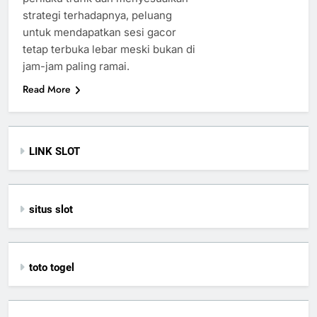
strategi terhadapnya, peluang
untuk mendapatkan sesi gacor
tetap terbuka lebar meski bukan di
jam-jam paling ramai.
Read More
LINK SLOT
situs slot
toto togel