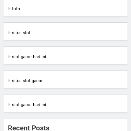
toto
situs slot
slot gacor hari ini
situs slot gacor
slot gacor hari ini
Recent Posts