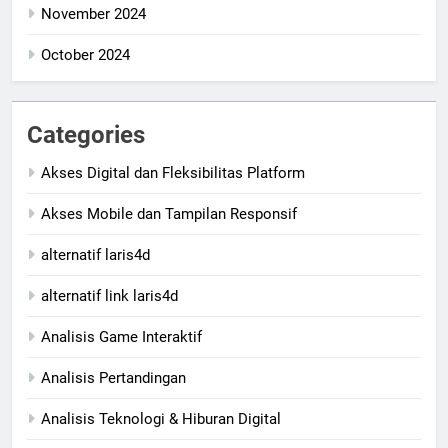
November 2024
October 2024
Categories
Akses Digital dan Fleksibilitas Platform
Akses Mobile dan Tampilan Responsif
alternatif laris4d
alternatif link laris4d
Analisis Game Interaktif
Analisis Pertandingan
Analisis Teknologi & Hiburan Digital