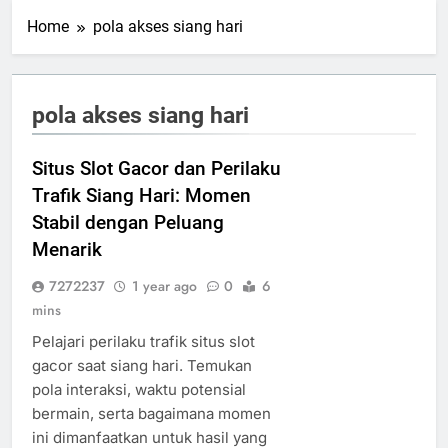
Home
pola akses siang hari
pola akses siang hari
Situs Slot Gacor dan Perilaku
Trafik Siang Hari: Momen
Stabil dengan Peluang
Menarik
7272237
1 year ago
0
6
mins
Pelajari perilaku trafik situs slot
gacor saat siang hari. Temukan
pola interaksi, waktu potensial
bermain, serta bagaimana momen
ini dimanfaatkan untuk hasil yang