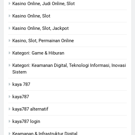
Kasino Online, Judi Online, Slot
Kasino Online, Slot
Kasino Online, Slot, Jackpot
Kasino, Slot, Permainan Online
Kategori: Game & Hiburan
Kategori: Keamanan Digital, Teknologi Informasi, Inovasi
Sistem
kaya 787
kaya787
kaya787 alternatif
kaya787 login
Keamanan & Infrastruktur Digital