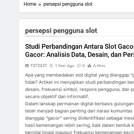
Home
persepsi pengguna slot
persepsi pengguna slot
Studi Perbandingan Antara Slot Gaco
Gacor: Analisis Data, Desain, dan P
7272237
1 Year Ago
0
6 Mins
Apa yang membedakan slot digital yang dianggap “g
tidak? Artikel ini menyajikan studi perbandingan b
desain, frekuensi simbol, respons pengguna, dan pr
secara objektif dan informatif.
Dalam lanskap permainan digital berbasis gulungan, 
telah menjadi bagian penting dari narasi komunitas
dianggap “gacor” sering diidentifikasi sebagai me
hasil kemenangan lebih sering, baik dalam bentuk 
bernilai tinggi maupun frekuensi kemenangan kecil