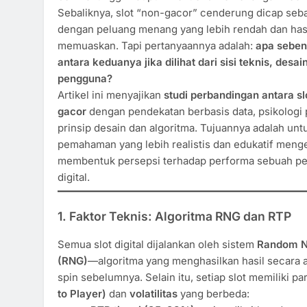
Sebaliknya, slot “non-gacor” cenderung dicap seb
dengan peluang menang yang lebih rendah dan has
memuaskan. Tapi pertanyaannya adalah:
apa seben
antara keduanya jika dilihat dari sisi teknis, des
pengguna?
Artikel ini menyajikan
studi perbandingan antara sl
gacor
dengan pendekatan berbasis data, psikologi 
prinsip desain dan algoritma. Tujuannya adalah un
pemahaman yang lebih realistis dan edukatif meng
membentuk persepsi terhadap performa sebuah p
digital.
1.
Faktor Teknis: Algoritma RNG dan RTP
Semua slot digital dijalankan oleh sistem
Random N
(RNG)
—algoritma yang menghasilkan hasil secara 
spin sebelumnya. Selain itu, setiap slot memiliki p
to Player)
dan
volatilitas
yang berbeda: