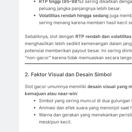
RTP tinggi (95–98%)
sering dikaitkan denga
peluang jangka panjangnya lebih besar.
Volatilitas rendah hingga sedang
juga membu
sering menang karena memberi hasil kecil se
Sebaliknya, slot dengan
RTP rendah dan volatilitas 
menghasilkan lebih sedikit kemenangan dalam jan
potensial memberikan payout besar. Ini sering diin
“non-gacor” karena tidak memuaskan secara langs
2.
Faktor Visual dan Desain Simbol
Slot gacor umumnya memiliki
desain visual yang 
kemajuan atau near-win
:
Simbol yang sering muncul di dua gulungan b
Animasi dan efek suara yang menonjol saat
Warna dan gerakan yang menekankan peris
meskipun kecil.