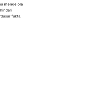
na
mengelola
hindari
rdasar fakta.