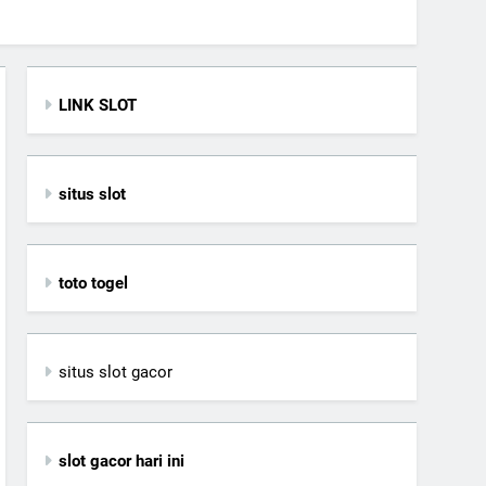
LINK SLOT
situs slot
toto togel
situs slot gacor
slot gacor hari ini