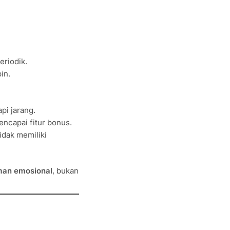
eriodik.
in.
pi jarang.
ncapai fitur bonus.
idak memiliki
man emosional
, bukan