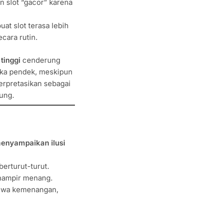
n slot “gacor” karena
at slot terasa lebih
cara rutin.
tinggi
cenderung
gka pendek, meskipun
terpretasikan sebagai
ung.
menyampaikan ilusi
erturut-turut.
 hampir menang.
tiwa kemenangan,