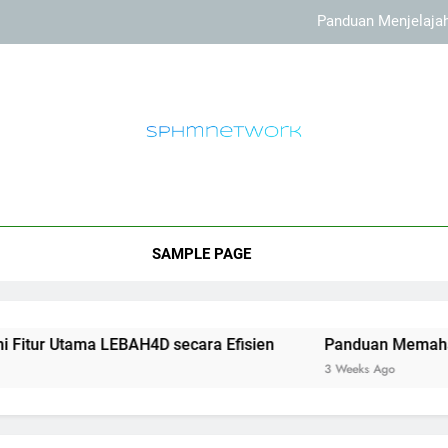
Panduan Menjelajah
Panduan Memahami Fitur Utama EDWINSLOT
Panduan Memahami Fitur Utama LEBAH4D
Panduan Memahami T
HM Network
Panduan Menjelajah
ork Memberikan Informasi Dan Berita Terkini Untuk Masyaraka
Panduan Memahami Fitur Utama EDWINSLOT
SAMPLE PAGE
Panduan Memahami Fitur Utama LEBAH4D
ma LEBAH4D secara Efisien
Panduan Memahami Fitur Ut
3 Weeks Ago