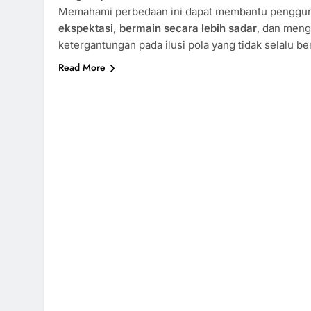
Memahami perbedaan ini dapat membantu penggu
ekspektasi, bermain secara lebih sadar
, dan meng
ketergantungan pada ilusi pola yang tidak selalu be
Read More