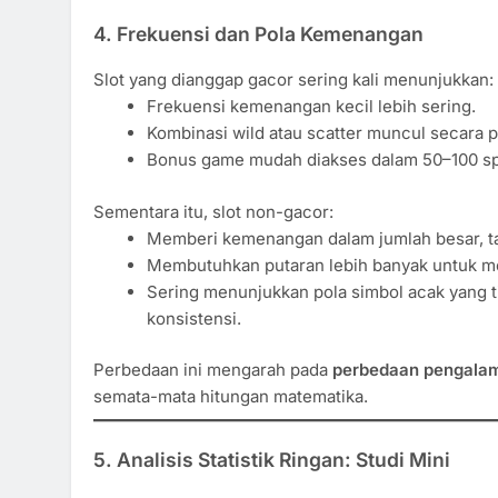
4.
Frekuensi dan Pola Kemenangan
Slot yang dianggap gacor sering kali menunjukkan:
Frekuensi kemenangan kecil lebih sering.
Kombinasi wild atau scatter muncul secara p
Bonus game mudah diakses dalam 50–100 sp
Sementara itu, slot non-gacor:
Memberi kemenangan dalam jumlah besar, ta
Membutuhkan putaran lebih banyak untuk me
Sering menunjukkan pola simbol acak yang t
konsistensi.
Perbedaan ini mengarah pada
perbedaan pengala
semata-mata hitungan matematika.
5.
Analisis Statistik Ringan: Studi Mini