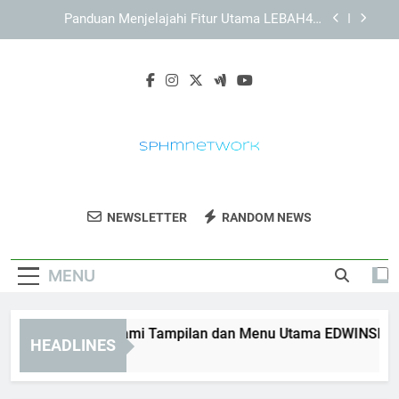
Skip
Panduan Memahami Fitur Utama EDWINSLOT
to
untuk Pengguna Baru secara Praktis
content
Panduan Memahami Fitur Utama LEBAH4D untuk
Pengguna Baru secara Praktis
Panduan Memahami Tampilan dan Menu Utama
EDWINSLOT
Panduan Menjelajahi Fitur Utama LEBAH4D
secara Efisien
Panduan Memahami Fitur Utama EDWINSLOT
untuk Pengguna Baru secara Praktis
SPHM Network
SPHM Network Memberikan Informasi Dan
Panduan Memahami Fitur Utama LEBAH4D untuk
NEWSLETTER
RANDOM NEWS
Pengguna Baru secara Praktis
Berita Terkini Untuk Masyarakat Modern.
Sumber Informasi Terpercaya.
MENU
anduan Memahami Tampilan dan Menu Utama EDWINSLOT
HEADLINES
 Weeks Ago