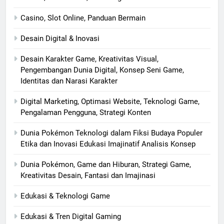
Casino, Slot Online, Panduan Bermain
Desain Digital & Inovasi
Desain Karakter Game, Kreativitas Visual,
Pengembangan Dunia Digital, Konsep Seni Game,
Identitas dan Narasi Karakter
Digital Marketing, Optimasi Website, Teknologi Game,
Pengalaman Pengguna, Strategi Konten
Dunia Pokémon Teknologi dalam Fiksi Budaya Populer
Etika dan Inovasi Edukasi Imajinatif Analisis Konsep
Dunia Pokémon, Game dan Hiburan, Strategi Game,
Kreativitas Desain, Fantasi dan Imajinasi
Edukasi & Teknologi Game
Edukasi & Tren Digital Gaming