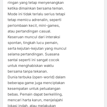
ringan yang tetap menyenangkan
ketika dimainkan bersama teman.
Mode ini tidak terlalu serius tetapi
tetap memicu adrenalin, seperti
perlombaan kecil, mini-games,
atau pertandingan casual.
Keseruan muncul dari interaksi
spontan, tingkah lucu pemain,
serta kejutan-kejutan yang muncul
selama pertandingan. Suasana
santai seperti ini sangat cocok
untuk menghabiskan waktu
bersama tanpa tekanan.
Dunia terbuka (open-world) dalam
beberapa game juga menciptakan
kesempatan untuk petualangan
bebas. Pemain dapat berkeliling,
mencari harta karun, menjelajahi
lokasi indah, atau melakukan