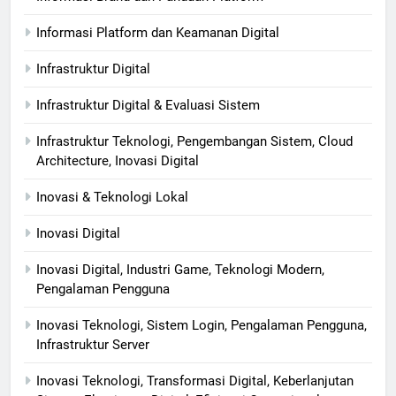
Informasi Platform dan Keamanan Digital
Infrastruktur Digital
Infrastruktur Digital & Evaluasi Sistem
Infrastruktur Teknologi, Pengembangan Sistem, Cloud
Architecture, Inovasi Digital
Inovasi & Teknologi Lokal
Inovasi Digital
Inovasi Digital, Industri Game, Teknologi Modern,
Pengalaman Pengguna
Inovasi Teknologi, Sistem Login, Pengalaman Pengguna,
Infrastruktur Server
Inovasi Teknologi, Transformasi Digital, Keberlanjutan