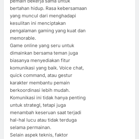
pemain bekerja sama untuk
bertahan hidup. Rasa kebersamaan
yang muncul dari menghadapi
kesulitan ini menciptakan
pengalaman gaming yang kuat dan
memorable.
Game online yang seru untuk
dimainkan bersama teman juga
biasanya menyediakan fitur
komunikasi yang baik. Voice chat,
quick command, atau gestur
karakter membantu pemain
berkoordinasi lebih mudah.
Komunikasi ini tidak hanya penting
untuk strategI, tetapi juga
menambah keseruan saat terjadi
hal-hal lucu atau tidak terduga
selama permainan.
Selain aspek teknis, faktor