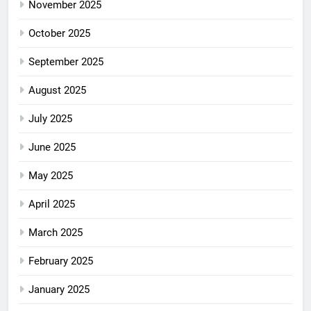
November 2025
October 2025
September 2025
August 2025
July 2025
June 2025
May 2025
April 2025
March 2025
February 2025
January 2025