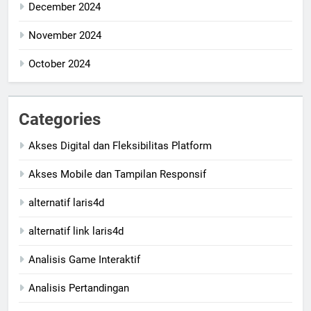
December 2024
November 2024
October 2024
Categories
Akses Digital dan Fleksibilitas Platform
Akses Mobile dan Tampilan Responsif
alternatif laris4d
alternatif link laris4d
Analisis Game Interaktif
Analisis Pertandingan