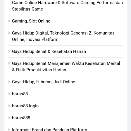
Game Online Hardware & Software Gaming Performa dan
Stabilitas Game
Gaming, Slot Online
Gaya Hidup Digital, Teknologi Generasi Z, Komunitas
Online, Inovasi Platform
Gaya Hidup Sehat & Kesehatan Harian
Gaya Hidup Sehat Manajemen Waktu Kesehatan Mental
& Fisik Produktivitas Harian
Gaya Hidup, Hiburan, Judi Online
horas88
horas88 login
horas888
Informasi Brand dan Panduan Platform