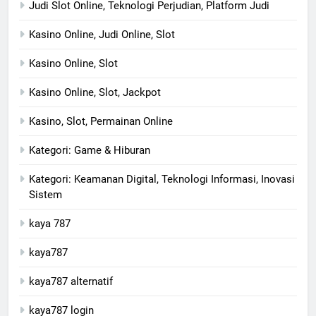
Judi Slot Online, Teknologi Perjudian, Platform Judi
Kasino Online, Judi Online, Slot
Kasino Online, Slot
Kasino Online, Slot, Jackpot
Kasino, Slot, Permainan Online
Kategori: Game & Hiburan
Kategori: Keamanan Digital, Teknologi Informasi, Inovasi
Sistem
kaya 787
kaya787
kaya787 alternatif
kaya787 login