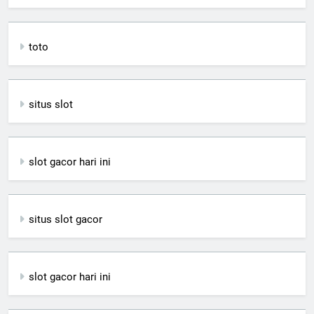
toto
situs slot
slot gacor hari ini
situs slot gacor
slot gacor hari ini