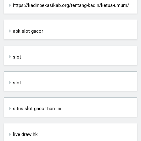
https://kadinbekasikab.org/tentang-kadin/ketua-umum/
apk slot gacor
slot
slot
situs slot gacor hari ini
live draw hk