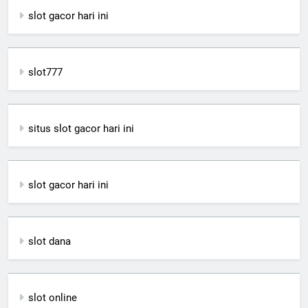
slot gacor hari ini
slot777
situs slot gacor hari ini
slot gacor hari ini
slot dana
slot online