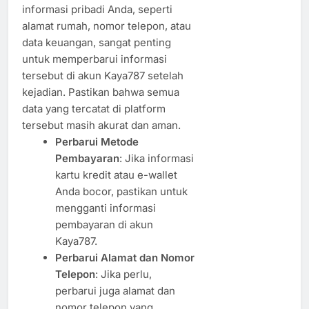
informasi pribadi Anda, seperti
alamat rumah, nomor telepon, atau
data keuangan, sangat penting
untuk memperbarui informasi
tersebut di akun Kaya787 setelah
kejadian. Pastikan bahwa semua
data yang tercatat di platform
tersebut masih akurat dan aman.
Perbarui Metode
Pembayaran
: Jika informasi
kartu kredit atau e-wallet
Anda bocor, pastikan untuk
mengganti informasi
pembayaran di akun
Kaya787.
Perbarui Alamat dan Nomor
Telepon
: Jika perlu,
perbarui juga alamat dan
nomor telepon yang