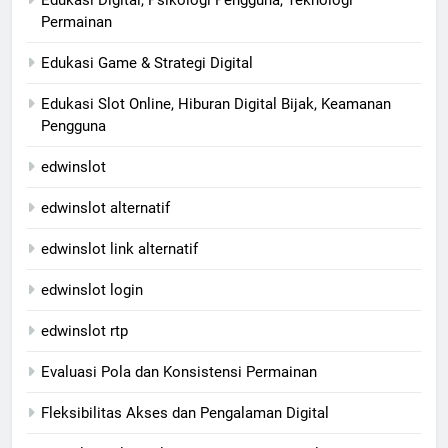
Edukasi Digital, Psikologi Pengguna, Teknologi
Permainan
Edukasi Game & Strategi Digital
Edukasi Slot Online, Hiburan Digital Bijak, Keamanan
Pengguna
edwinslot
edwinslot alternatif
edwinslot link alternatif
edwinslot login
edwinslot rtp
Evaluasi Pola dan Konsistensi Permainan
Fleksibilitas Akses dan Pengalaman Digital