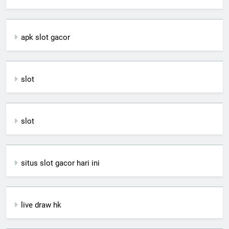
apk slot gacor
slot
slot
situs slot gacor hari ini
live draw hk