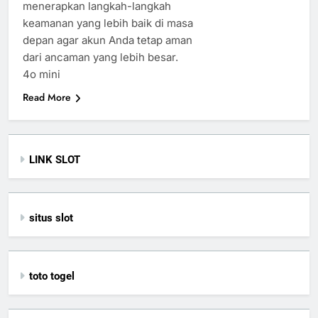
menerapkan langkah-langkah
keamanan yang lebih baik di masa
depan agar akun Anda tetap aman
dari ancaman yang lebih besar.
4o mini
Read More
LINK SLOT
situs slot
toto togel