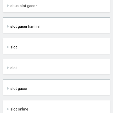
situs slot gacor
slot gacor hari ini
slot
slot
slot gacor
slot online