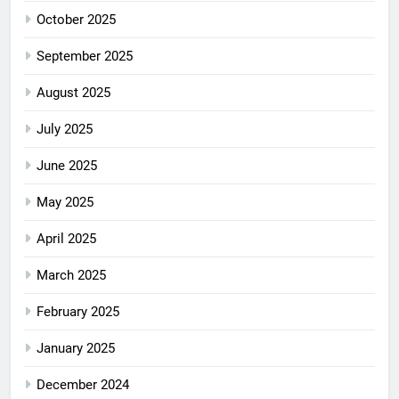
October 2025
September 2025
August 2025
July 2025
June 2025
May 2025
April 2025
March 2025
February 2025
January 2025
December 2024