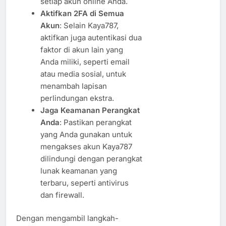
setiap akun online Anda.
Aktifkan 2FA di Semua
Akun
: Selain Kaya787,
aktifkan juga autentikasi dua
faktor di akun lain yang
Anda miliki, seperti email
atau media sosial, untuk
menambah lapisan
perlindungan ekstra.
Jaga Keamanan Perangkat
Anda
: Pastikan perangkat
yang Anda gunakan untuk
mengakses akun Kaya787
dilindungi dengan perangkat
lunak keamanan yang
terbaru, seperti antivirus
dan firewall.
Dengan mengambil langkah-