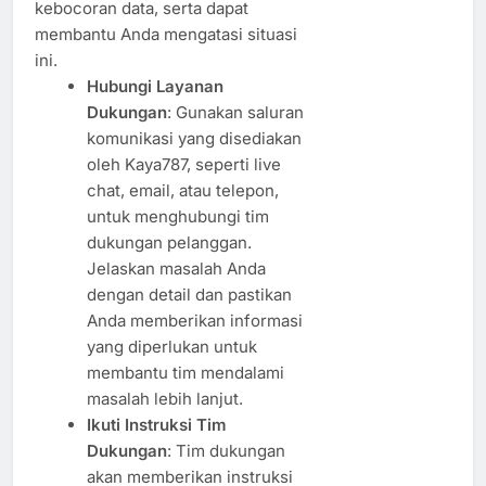
kebocoran data, serta dapat
membantu Anda mengatasi situasi
ini.
Hubungi Layanan
Dukungan
: Gunakan saluran
komunikasi yang disediakan
oleh Kaya787, seperti live
chat, email, atau telepon,
untuk menghubungi tim
dukungan pelanggan.
Jelaskan masalah Anda
dengan detail dan pastikan
Anda memberikan informasi
yang diperlukan untuk
membantu tim mendalami
masalah lebih lanjut.
Ikuti Instruksi Tim
Dukungan
: Tim dukungan
akan memberikan instruksi