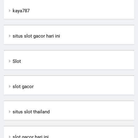
kaya787
situs slot gacor hari ini
Slot
slot gacor
situs slot thailand
slot gacor hari ini