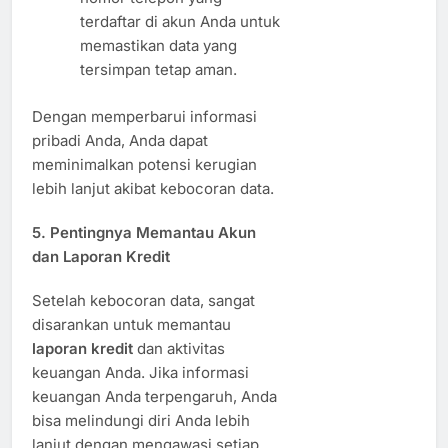
terdaftar di akun Anda untuk
memastikan data yang
tersimpan tetap aman.
Dengan memperbarui informasi
pribadi Anda, Anda dapat
meminimalkan potensi kerugian
lebih lanjut akibat kebocoran data.
5.
Pentingnya Memantau Akun
dan Laporan Kredit
Setelah kebocoran data, sangat
disarankan untuk memantau
laporan kredit
dan aktivitas
keuangan Anda. Jika informasi
keuangan Anda terpengaruh, Anda
bisa melindungi diri Anda lebih
lanjut dengan mengawasi setiap