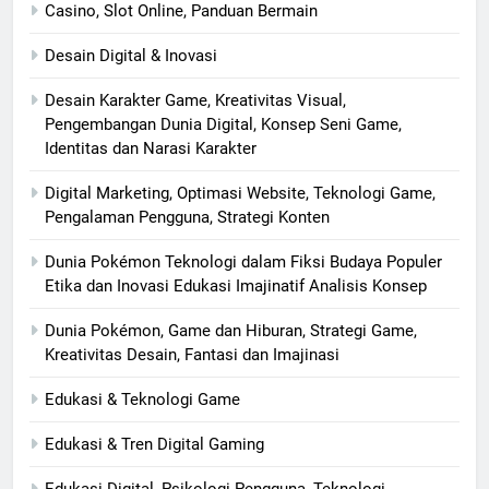
Casino, Slot Online, Panduan Bermain
Desain Digital & Inovasi
Desain Karakter Game, Kreativitas Visual,
Pengembangan Dunia Digital, Konsep Seni Game,
Identitas dan Narasi Karakter
Digital Marketing, Optimasi Website, Teknologi Game,
Pengalaman Pengguna, Strategi Konten
Dunia Pokémon Teknologi dalam Fiksi Budaya Populer
Etika dan Inovasi Edukasi Imajinatif Analisis Konsep
Dunia Pokémon, Game dan Hiburan, Strategi Game,
Kreativitas Desain, Fantasi dan Imajinasi
Edukasi & Teknologi Game
Edukasi & Tren Digital Gaming