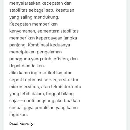
menyelaraskan kecepatan dan
stabilitas sebagai satu kesatuan
yang saling mendukung.
Kecepatan memberikan
kenyamanan, sementara stabilitas
memberikan kepercayaan jangka
panjang. Kombinasi keduanya
menciptakan pengalaman
pengguna yang utuh, efisien, dan
dapat diandalkan.
Jika kamu ingin artikel lanjutan
seperti optimasi server, arsitektur
microservices, atau teknis tertentu
yang lebih dalam, tinggal bilang
saja — nanti langsung aku buatkan
sesuai gaya penulisan yang kamu
inginkan.
Read More