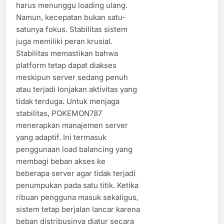
harus menunggu loading ulang.
Namun, kecepatan bukan satu-
satunya fokus. Stabilitas sistem
juga memiliki peran krusial.
Stabilitas memastikan bahwa
platform tetap dapat diakses
meskipun server sedang penuh
atau terjadi lonjakan aktivitas yang
tidak terduga. Untuk menjaga
stabilitas, POKEMON787
menerapkan manajemen server
yang adaptif. Ini termasuk
penggunaan load balancing yang
membagi beban akses ke
beberapa server agar tidak terjadi
penumpukan pada satu titik. Ketika
ribuan pengguna masuk sekaligus,
sistem tetap berjalan lancar karena
beban distribusinya diatur secara