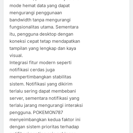
mode hemat data yang dapat
mengurangi penggunaan
bandwidth tanpa mengurangi
fungsionalitas utama. Sementara
itu, pengguna desktop dengan
koneksi cepat tetap mendapatkan
tampilan yang lengkap dan kaya
visual.
Integrasi fitur modern seperti
notifikasi cerdas juga
mempertimbangkan stabilitas
sistem. Notifikasi yang dikirim
terlalu sering dapat membebani
server, sementara notifikasi yang
terlalu jarang mengurangi interaksi
pengguna. POKEMON787
menyeimbangkan kedua faktor ini
dengan sistem prioritas terhadap