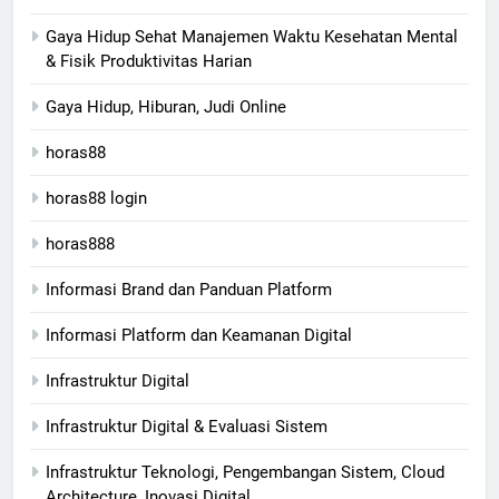
Gaya Hidup Sehat Manajemen Waktu Kesehatan Mental
& Fisik Produktivitas Harian
Gaya Hidup, Hiburan, Judi Online
horas88
horas88 login
horas888
Informasi Brand dan Panduan Platform
Informasi Platform dan Keamanan Digital
Infrastruktur Digital
Infrastruktur Digital & Evaluasi Sistem
Infrastruktur Teknologi, Pengembangan Sistem, Cloud
Architecture, Inovasi Digital