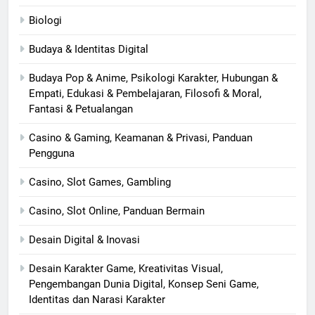
Biologi
Budaya & Identitas Digital
Budaya Pop & Anime, Psikologi Karakter, Hubungan &
Empati, Edukasi & Pembelajaran, Filosofi & Moral,
Fantasi & Petualangan
Casino & Gaming, Keamanan & Privasi, Panduan
Pengguna
Casino, Slot Games, Gambling
Casino, Slot Online, Panduan Bermain
Desain Digital & Inovasi
Desain Karakter Game, Kreativitas Visual,
Pengembangan Dunia Digital, Konsep Seni Game,
Identitas dan Narasi Karakter