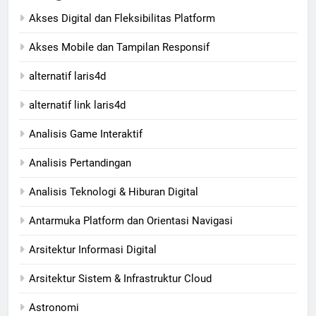
Akses Digital dan Fleksibilitas Platform
Akses Mobile dan Tampilan Responsif
alternatif laris4d
alternatif link laris4d
Analisis Game Interaktif
Analisis Pertandingan
Analisis Teknologi & Hiburan Digital
Antarmuka Platform dan Orientasi Navigasi
Arsitektur Informasi Digital
Arsitektur Sistem & Infrastruktur Cloud
Astronomi