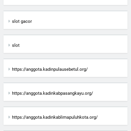
slot gacor
slot
https://anggota.kadinpulausebetul.org/
https://anggota.kadinkabpasangkayu.org/
https://anggota.kadinkablimapuluhkota.org/