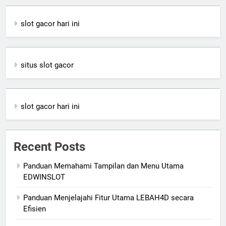
slot gacor hari ini
situs slot gacor
slot gacor hari ini
Recent Posts
Panduan Memahami Tampilan dan Menu Utama
EDWINSLOT
Panduan Menjelajahi Fitur Utama LEBAH4D secara
Efisien