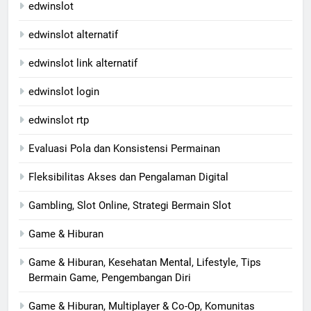
edwinslot
edwinslot alternatif
edwinslot link alternatif
edwinslot login
edwinslot rtp
Evaluasi Pola dan Konsistensi Permainan
Fleksibilitas Akses dan Pengalaman Digital
Gambling, Slot Online, Strategi Bermain Slot
Game & Hiburan
Game & Hiburan, Kesehatan Mental, Lifestyle, Tips
Bermain Game, Pengembangan Diri
Game & Hiburan, Multiplayer & Co-Op, Komunitas