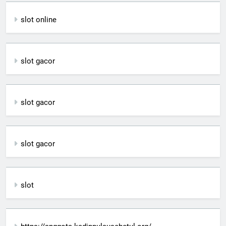
slot online
slot gacor
slot gacor
slot gacor
slot