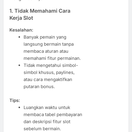
1. Tidak Memahami Cara
Kerja Slot
Kesalahan:
Banyak pemain yang
langsung bermain tanpa
membaca aturan atau
memahami fitur permainan.
Tidak mengetahui simbol-
simbol khusus, paylines,
atau cara mengaktifkan
putaran bonus.
Tips:
Luangkan waktu untuk
membaca tabel pembayaran
dan deskripsi fitur slot
sebelum bermain.