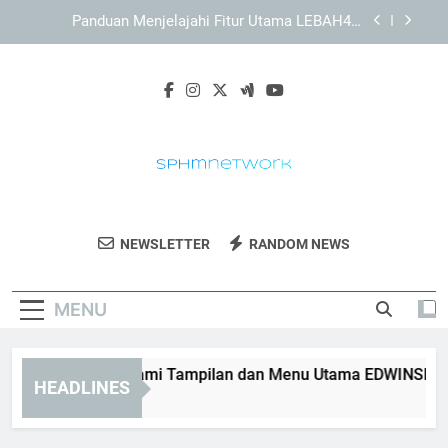
Skip
Panduan Memahami Fitur Utama EDWINSLOT
to
untuk Pengguna Baru secara Praktis
content
Panduan Memahami Fitur Utama LEBAH4D untuk
Pengguna Baru secara Praktis
Panduan Memahami Tampilan dan Menu Utama
EDWINSLOT
Panduan Menjelajahi Fitur Utama LEBAH4D
secara Efisien
Panduan Memahami Fitur Utama EDWINSLOT
untuk Pengguna Baru secara Praktis
SPHM Network
SPHM Network Memberikan Informasi Dan
Panduan Memahami Fitur Utama LEBAH4D untuk
NEWSLETTER
RANDOM NEWS
Pengguna Baru secara Praktis
Berita Terkini Untuk Masyarakat Modern.
Sumber Informasi Terpercaya.
MENU
anduan Memahami Tampilan dan Menu Utama EDWINSLOT
HEADLINES
Weeks Ago