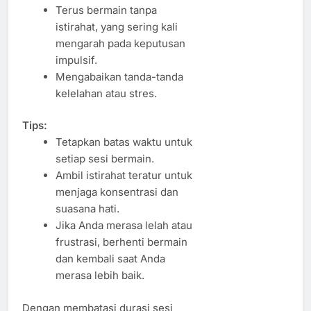
Terus bermain tanpa
istirahat, yang sering kali
mengarah pada keputusan
impulsif.
Mengabaikan tanda-tanda
kelelahan atau stres.
Tips:
Tetapkan batas waktu untuk
setiap sesi bermain.
Ambil istirahat teratur untuk
menjaga konsentrasi dan
suasana hati.
Jika Anda merasa lelah atau
frustrasi, berhenti bermain
dan kembali saat Anda
merasa lebih baik.
Dengan membatasi durasi sesi