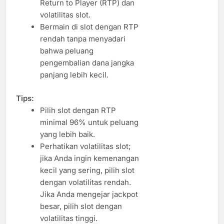
Return to Player (RTP) dan
volatilitas slot.
Bermain di slot dengan RTP
rendah tanpa menyadari
bahwa peluang
pengembalian dana jangka
panjang lebih kecil.
Tips:
Pilih slot dengan RTP
minimal 96% untuk peluang
yang lebih baik.
Perhatikan volatilitas slot;
jika Anda ingin kemenangan
kecil yang sering, pilih slot
dengan volatilitas rendah.
Jika Anda mengejar jackpot
besar, pilih slot dengan
volatilitas tinggi.