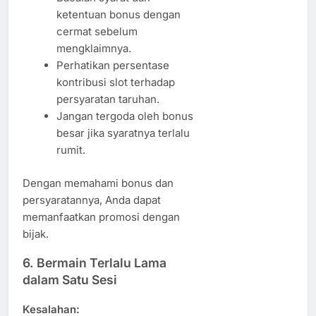
ketentuan bonus dengan
cermat sebelum
mengklaimnya.
Perhatikan persentase
kontribusi slot terhadap
persyaratan taruhan.
Jangan tergoda oleh bonus
besar jika syaratnya terlalu
rumit.
Dengan memahami bonus dan
persyaratannya, Anda dapat
memanfaatkan promosi dengan
bijak.
6. Bermain Terlalu Lama
dalam Satu Sesi
Kesalahan: