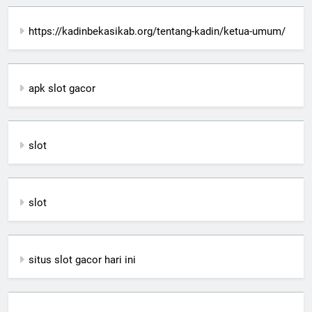
https://kadinbekasikab.org/tentang-kadin/ketua-umum/
apk slot gacor
slot
slot
situs slot gacor hari ini