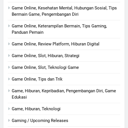
Game Online, Kesehatan Mental, Hubungan Sosial, Tips
Bermain Game, Pengembangan Diri
Game Online, Keterampilan Bermain, Tips Gaming,
Panduan Pemain
Game Online, Review Platform, Hiburan Digital
Game Online, Slot, Hiburan, Strategi
Game Online, Slot, Teknologi Game
Game Online, Tips dan Trik
Game, Hiburan, Kepribadian, Pengembangan Diri, Game
Edukasi
Game, Hiburan, Teknologi
Gaming / Upcoming Releases