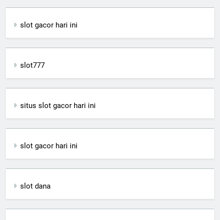
slot gacor hari ini
slot777
situs slot gacor hari ini
slot gacor hari ini
slot dana