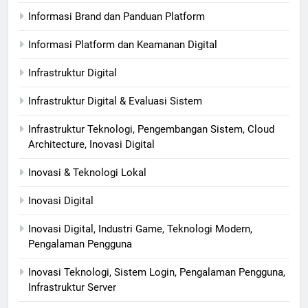
Informasi Brand dan Panduan Platform
Informasi Platform dan Keamanan Digital
Infrastruktur Digital
Infrastruktur Digital & Evaluasi Sistem
Infrastruktur Teknologi, Pengembangan Sistem, Cloud
Architecture, Inovasi Digital
Inovasi & Teknologi Lokal
Inovasi Digital
Inovasi Digital, Industri Game, Teknologi Modern,
Pengalaman Pengguna
Inovasi Teknologi, Sistem Login, Pengalaman Pengguna,
Infrastruktur Server