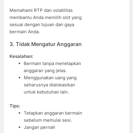
Memahami RTP dan volatilitas
membantu Anda memilih slot yang
sesuai dengan tujuan dan gaya
bermain Anda.
3. Tidak Mengatur Anggaran
Kesalahan:
Bermain tanpa menetapkan
anggaran yang jelas.
Menggunakan uang yang
seharusnya dialokasikan
untuk kebutuhan lain.
Tips:
Tetapkan anggaran bermain
sebelum memulai sesi.
Jangan pernah