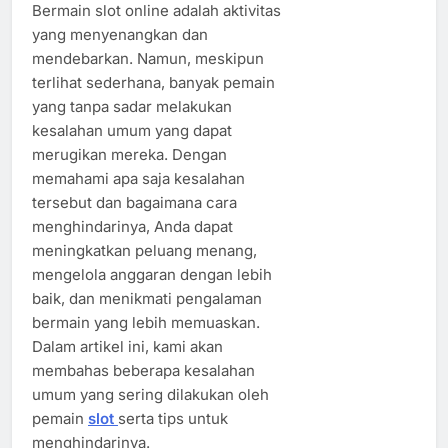
Bermain slot online adalah aktivitas
yang menyenangkan dan
mendebarkan. Namun, meskipun
terlihat sederhana, banyak pemain
yang tanpa sadar melakukan
kesalahan umum yang dapat
merugikan mereka. Dengan
memahami apa saja kesalahan
tersebut dan bagaimana cara
menghindarinya, Anda dapat
meningkatkan peluang menang,
mengelola anggaran dengan lebih
baik, dan menikmati pengalaman
bermain yang lebih memuaskan.
Dalam artikel ini, kami akan
membahas beberapa kesalahan
umum yang sering dilakukan oleh
pemain
slot
serta tips untuk
menghindarinya.