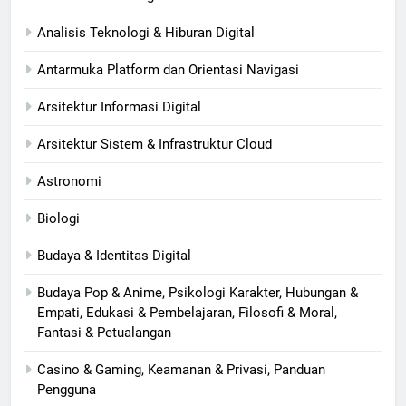
Analisis Teknologi & Hiburan Digital
Antarmuka Platform dan Orientasi Navigasi
Arsitektur Informasi Digital
Arsitektur Sistem & Infrastruktur Cloud
Astronomi
Biologi
Budaya & Identitas Digital
Budaya Pop & Anime, Psikologi Karakter, Hubungan &
Empati, Edukasi & Pembelajaran, Filosofi & Moral,
Fantasi & Petualangan
Casino & Gaming, Keamanan & Privasi, Panduan
Pengguna