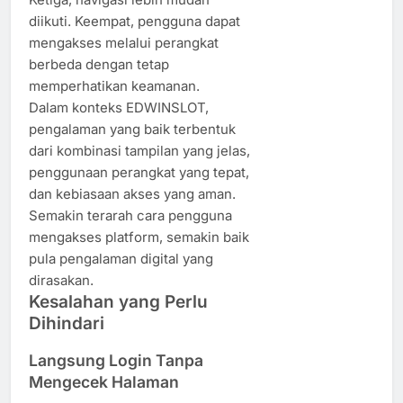
diikuti. Keempat, pengguna dapat
mengakses melalui perangkat
berbeda dengan tetap
memperhatikan keamanan.
Dalam konteks EDWINSLOT,
pengalaman yang baik terbentuk
dari kombinasi tampilan yang jelas,
penggunaan perangkat yang tepat,
dan kebiasaan akses yang aman.
Semakin terarah cara pengguna
mengakses platform, semakin baik
pula pengalaman digital yang
dirasakan.
Kesalahan yang Perlu
Dihindari
Langsung Login Tanpa
Mengecek Halaman