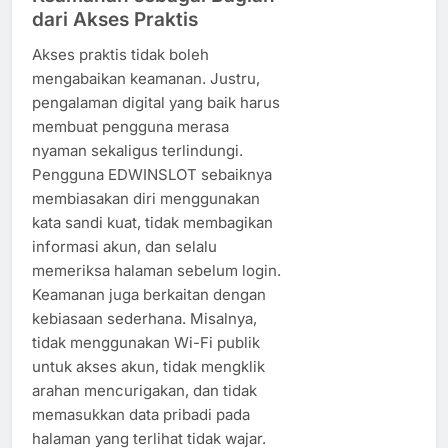
dari Akses Praktis
Akses praktis tidak boleh
mengabaikan keamanan. Justru,
pengalaman digital yang baik harus
membuat pengguna merasa
nyaman sekaligus terlindungi.
Pengguna EDWINSLOT sebaiknya
membiasakan diri menggunakan
kata sandi kuat, tidak membagikan
informasi akun, dan selalu
memeriksa halaman sebelum login.
Keamanan juga berkaitan dengan
kebiasaan sederhana. Misalnya,
tidak menggunakan Wi-Fi publik
untuk akses akun, tidak mengklik
arahan mencurigakan, dan tidak
memasukkan data pribadi pada
halaman yang terlihat tidak wajar.