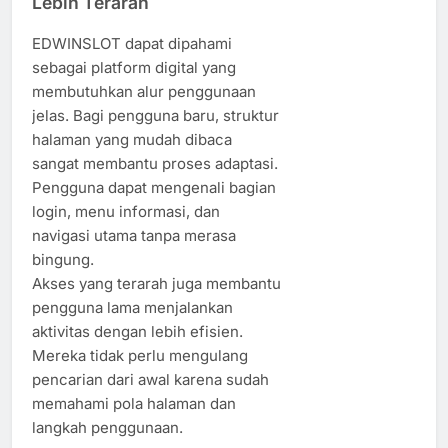
Lebih Terarah
EDWINSLOT dapat dipahami
sebagai platform digital yang
membutuhkan alur penggunaan
jelas. Bagi pengguna baru, struktur
halaman yang mudah dibaca
sangat membantu proses adaptasi.
Pengguna dapat mengenali bagian
login, menu informasi, dan
navigasi utama tanpa merasa
bingung.
Akses yang terarah juga membantu
pengguna lama menjalankan
aktivitas dengan lebih efisien.
Mereka tidak perlu mengulang
pencarian dari awal karena sudah
memahami pola halaman dan
langkah penggunaan.