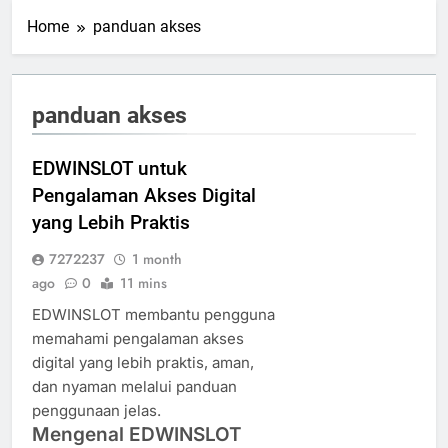
Home
panduan akses
panduan akses
EDWINSLOT untuk
Pengalaman Akses Digital
yang Lebih Praktis
7272237
1 month
ago
0
11 mins
EDWINSLOT membantu pengguna
memahami pengalaman akses
digital yang lebih praktis, aman,
dan nyaman melalui panduan
penggunaan jelas.
Mengenal EDWINSLOT