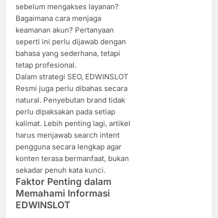
sebelum mengakses layanan?
Bagaimana cara menjaga
keamanan akun? Pertanyaan
seperti ini perlu dijawab dengan
bahasa yang sederhana, tetapi
tetap profesional.
Dalam strategi SEO, EDWINSLOT
Resmi juga perlu dibahas secara
natural. Penyebutan brand tidak
perlu dipaksakan pada setiap
kalimat. Lebih penting lagi, artikel
harus menjawab search intent
pengguna secara lengkap agar
konten terasa bermanfaat, bukan
sekadar penuh kata kunci.
Faktor Penting dalam
Memahami Informasi
EDWINSLOT