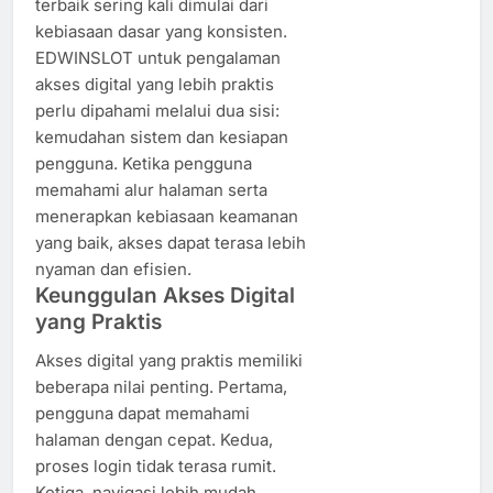
terbaik sering kali dimulai dari
kebiasaan dasar yang konsisten.
EDWINSLOT untuk pengalaman
akses digital yang lebih praktis
perlu dipahami melalui dua sisi:
kemudahan sistem dan kesiapan
pengguna. Ketika pengguna
memahami alur halaman serta
menerapkan kebiasaan keamanan
yang baik, akses dapat terasa lebih
nyaman dan efisien.
Keunggulan Akses Digital
yang Praktis
Akses digital yang praktis memiliki
beberapa nilai penting. Pertama,
pengguna dapat memahami
halaman dengan cepat. Kedua,
proses login tidak terasa rumit.
Ketiga, navigasi lebih mudah