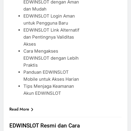
EDWINSLOT dengan Aman
dan Mudah
EDWINSLOT Login Aman
untuk Pengguna Baru
EDWINSLOT Link Alternatif
dan Pentingnya Validitas
Akses
Cara Mengakses
EDWINSLOT dengan Lebih
Praktis
Panduan EDWINSLOT
Mobile untuk Akses Harian
Tips Menjaga Keamanan
Akun EDWINSLOT
Read More
EDWINSLOT Resmi dan Cara