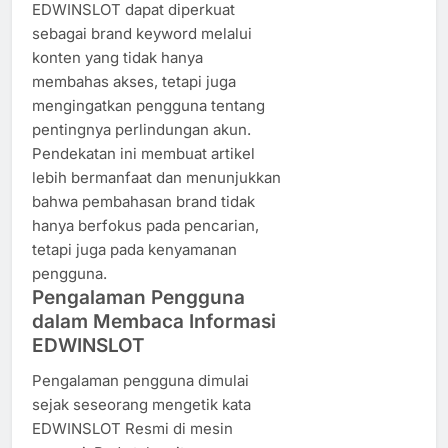
EDWINSLOT dapat diperkuat
sebagai brand keyword melalui
konten yang tidak hanya
membahas akses, tetapi juga
mengingatkan pengguna tentang
pentingnya perlindungan akun.
Pendekatan ini membuat artikel
lebih bermanfaat dan menunjukkan
bahwa pembahasan brand tidak
hanya berfokus pada pencarian,
tetapi juga pada kenyamanan
pengguna.
Pengalaman Pengguna
dalam Membaca Informasi
EDWINSLOT
Pengalaman pengguna dimulai
sejak seseorang mengetik kata
EDWINSLOT Resmi di mesin