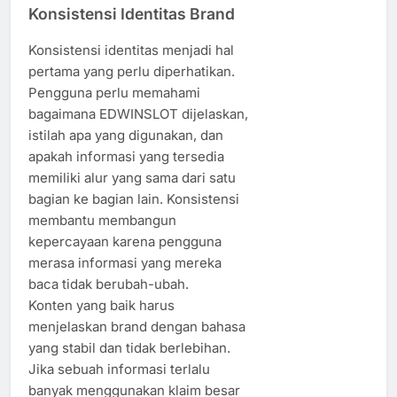
Konsistensi Identitas Brand
Konsistensi identitas menjadi hal
pertama yang perlu diperhatikan.
Pengguna perlu memahami
bagaimana EDWINSLOT dijelaskan,
istilah apa yang digunakan, dan
apakah informasi yang tersedia
memiliki alur yang sama dari satu
bagian ke bagian lain. Konsistensi
membantu membangun
kepercayaan karena pengguna
merasa informasi yang mereka
baca tidak berubah-ubah.
Konten yang baik harus
menjelaskan brand dengan bahasa
yang stabil dan tidak berlebihan.
Jika sebuah informasi terlalu
banyak menggunakan klaim besar