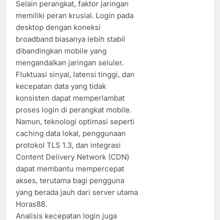
Selain perangkat, faktor jaringan
memiliki peran krusial. Login pada
desktop dengan koneksi
broadband biasanya lebih stabil
dibandingkan mobile yang
mengandalkan jaringan seluler.
Fluktuasi sinyal, latensi tinggi, dan
kecepatan data yang tidak
konsisten dapat memperlambat
proses login di perangkat mobile.
Namun, teknologi optimasi seperti
caching data lokal, penggunaan
protokol TLS 1.3, dan integrasi
Content Delivery Network (CDN)
dapat membantu mempercepat
akses, terutama bagi pengguna
yang berada jauh dari server utama
Horas88.
Analisis kecepatan login juga