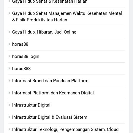
Gaya Hidup Sehat & Kesehatan Harian
Gaya Hidup Sehat Manajemen Waktu Kesehatan Mental
& Fisik Produktivitas Harian
Gaya Hidup, Hiburan, Judi Online
horas88
horas88 login
horas888
Informasi Brand dan Panduan Platform
Informasi Platform dan Keamanan Digital
Infrastruktur Digital
Infrastruktur Digital & Evaluasi Sistem
Infrastruktur Teknologi, Pengembangan Sistem, Cloud