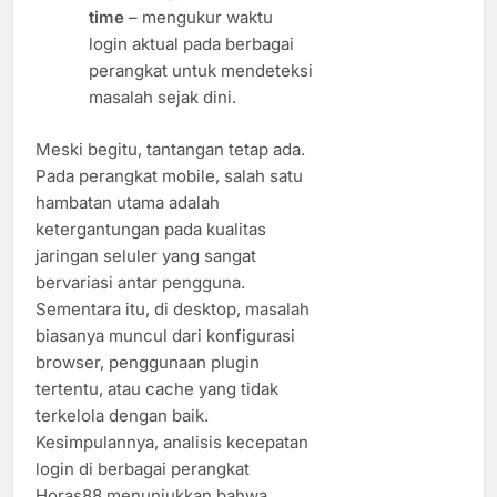
time
– mengukur waktu
login aktual pada berbagai
perangkat untuk mendeteksi
masalah sejak dini.
Meski begitu, tantangan tetap ada.
Pada perangkat mobile, salah satu
hambatan utama adalah
ketergantungan pada kualitas
jaringan seluler yang sangat
bervariasi antar pengguna.
Sementara itu, di desktop, masalah
biasanya muncul dari konfigurasi
browser, penggunaan plugin
tertentu, atau cache yang tidak
terkelola dengan baik.
Kesimpulannya, analisis kecepatan
login di berbagai perangkat
Horas88 menunjukkan bahwa