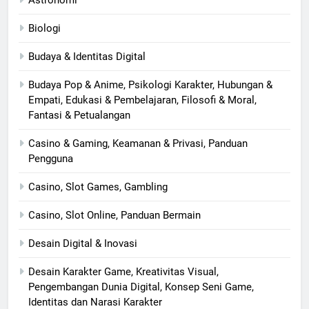
Biologi
Budaya & Identitas Digital
Budaya Pop & Anime, Psikologi Karakter, Hubungan &
Empati, Edukasi & Pembelajaran, Filosofi & Moral,
Fantasi & Petualangan
Casino & Gaming, Keamanan & Privasi, Panduan
Pengguna
Casino, Slot Games, Gambling
Casino, Slot Online, Panduan Bermain
Desain Digital & Inovasi
Desain Karakter Game, Kreativitas Visual,
Pengembangan Dunia Digital, Konsep Seni Game,
Identitas dan Narasi Karakter