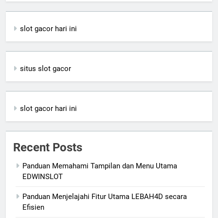
slot gacor hari ini
situs slot gacor
slot gacor hari ini
Recent Posts
Panduan Memahami Tampilan dan Menu Utama
EDWINSLOT
Panduan Menjelajahi Fitur Utama LEBAH4D secara
Efisien