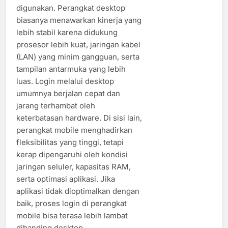
digunakan. Perangkat desktop
biasanya menawarkan kinerja yang
lebih stabil karena didukung
prosesor lebih kuat, jaringan kabel
(LAN) yang minim gangguan, serta
tampilan antarmuka yang lebih
luas. Login melalui desktop
umumnya berjalan cepat dan
jarang terhambat oleh
keterbatasan hardware. Di sisi lain,
perangkat mobile menghadirkan
fleksibilitas yang tinggi, tetapi
kerap dipengaruhi oleh kondisi
jaringan seluler, kapasitas RAM,
serta optimasi aplikasi. Jika
aplikasi tidak dioptimalkan dengan
baik, proses login di perangkat
mobile bisa terasa lebih lambat
dibanding desktop.