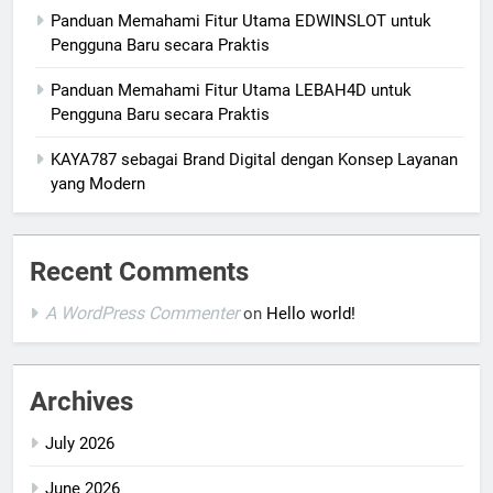
Panduan Memahami Fitur Utama EDWINSLOT untuk
Pengguna Baru secara Praktis
Panduan Memahami Fitur Utama LEBAH4D untuk
Pengguna Baru secara Praktis
KAYA787 sebagai Brand Digital dengan Konsep Layanan
yang Modern
Recent Comments
A WordPress Commenter
on
Hello world!
Archives
July 2026
June 2026