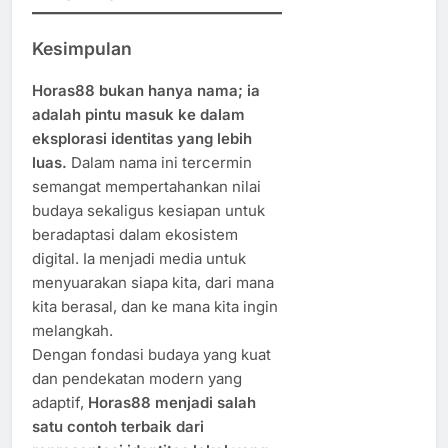
Kesimpulan
Horas88 bukan hanya nama; ia
adalah pintu masuk ke dalam
eksplorasi identitas yang lebih
luas.
Dalam nama ini tercermin
semangat mempertahankan nilai
budaya sekaligus kesiapan untuk
beradaptasi dalam ekosistem
digital. Ia menjadi media untuk
menyuarakan siapa kita, dari mana
kita berasal, dan ke mana kita ingin
melangkah.
Dengan fondasi budaya yang kuat
dan pendekatan modern yang
adaptif,
Horas88 menjadi salah
satu contoh terbaik dari