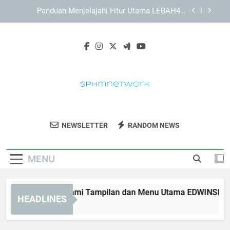
Skip
Panduan Memahami Fitur Utama EDWINSLOT
to
untuk Pengguna Baru secara Praktis
content
Panduan Memahami Fitur Utama LEBAH4D untuk
Pengguna Baru secara Praktis
Panduan Memahami Tampilan dan Menu Utama
EDWINSLOT
Panduan Menjelajahi Fitur Utama LEBAH4D
secara Efisien
Panduan Memahami Fitur Utama EDWINSLOT
untuk Pengguna Baru secara Praktis
SPHM Network
SPHM Network Memberikan Informasi Dan
Panduan Memahami Fitur Utama LEBAH4D untuk
NEWSLETTER
RANDOM NEWS
Pengguna Baru secara Praktis
Berita Terkini Untuk Masyarakat Modern.
Sumber Informasi Terpercaya.
MENU
anduan Memahami Tampilan dan Menu Utama EDWINSLOT
HEADLINES
Weeks Ago