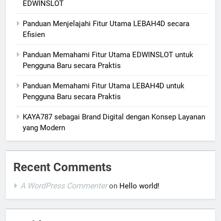
EDWINSLOT
Panduan Menjelajahi Fitur Utama LEBAH4D secara
Efisien
Panduan Memahami Fitur Utama EDWINSLOT untuk
Pengguna Baru secara Praktis
Panduan Memahami Fitur Utama LEBAH4D untuk
Pengguna Baru secara Praktis
KAYA787 sebagai Brand Digital dengan Konsep Layanan
yang Modern
Recent Comments
A WordPress Commenter
on
Hello world!