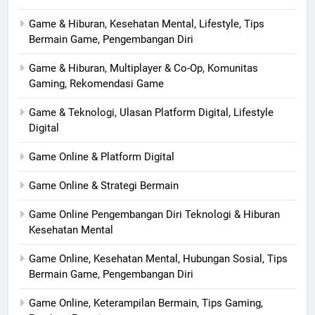
Game & Hiburan, Kesehatan Mental, Lifestyle, Tips
Bermain Game, Pengembangan Diri
Game & Hiburan, Multiplayer & Co-Op, Komunitas
Gaming, Rekomendasi Game
Game & Teknologi, Ulasan Platform Digital, Lifestyle
Digital
Game Online & Platform Digital
Game Online & Strategi Bermain
Game Online Pengembangan Diri Teknologi & Hiburan
Kesehatan Mental
Game Online, Kesehatan Mental, Hubungan Sosial, Tips
Bermain Game, Pengembangan Diri
Game Online, Keterampilan Bermain, Tips Gaming,