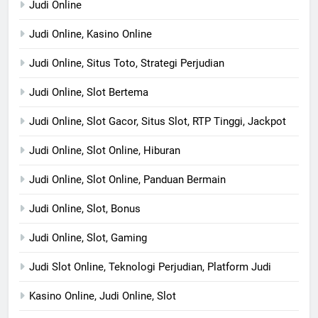
Judi Online
Judi Online, Kasino Online
Judi Online, Situs Toto, Strategi Perjudian
Judi Online, Slot Bertema
Judi Online, Slot Gacor, Situs Slot, RTP Tinggi, Jackpot
Judi Online, Slot Online, Hiburan
Judi Online, Slot Online, Panduan Bermain
Judi Online, Slot, Bonus
Judi Online, Slot, Gaming
Judi Slot Online, Teknologi Perjudian, Platform Judi
Kasino Online, Judi Online, Slot