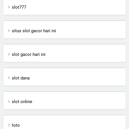
slot777
situs slot gacor hari ini
slot gacor hari ini
slot dana
slot online
toto