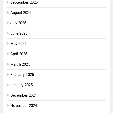
September 2025
August 2025
July 2025
June 2025
May 2025
April 2025
March 2025
February 2025
January 2025
December 2024
November 2024