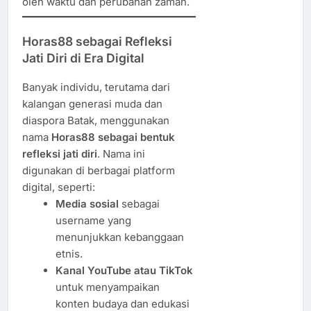
oleh waktu dan perubahan zaman.
Horas88 sebagai Refleksi
Jati Diri di Era Digital
Banyak individu, terutama dari
kalangan generasi muda dan
diaspora Batak, menggunakan
nama
Horas88 sebagai bentuk
refleksi jati diri
. Nama ini
digunakan di berbagai platform
digital, seperti:
Media sosial
sebagai
username yang
menunjukkan kebanggaan
etnis.
Kanal YouTube atau TikTok
untuk menyampaikan
konten budaya dan edukasi