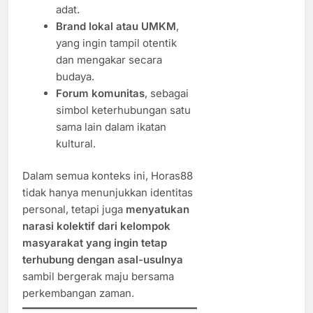
adat.
Brand lokal atau UMKM
,
yang ingin tampil otentik
dan mengakar secara
budaya.
Forum komunitas
, sebagai
simbol keterhubungan satu
sama lain dalam ikatan
kultural.
Dalam semua konteks ini, Horas88
tidak hanya menunjukkan identitas
personal, tetapi juga
menyatukan
narasi kolektif dari kelompok
masyarakat yang ingin tetap
terhubung dengan asal-usulnya
sambil bergerak maju bersama
perkembangan zaman.