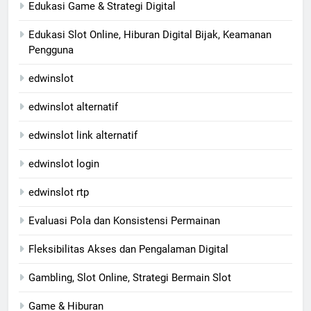
Edukasi Game & Strategi Digital
Edukasi Slot Online, Hiburan Digital Bijak, Keamanan
Pengguna
edwinslot
edwinslot alternatif
edwinslot link alternatif
edwinslot login
edwinslot rtp
Evaluasi Pola dan Konsistensi Permainan
Fleksibilitas Akses dan Pengalaman Digital
Gambling, Slot Online, Strategi Bermain Slot
Game & Hiburan