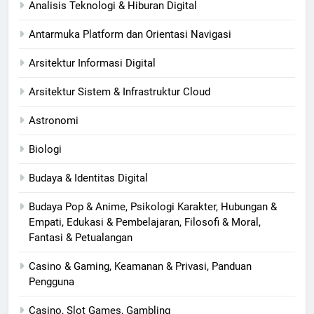
Analisis Teknologi & Hiburan Digital
Antarmuka Platform dan Orientasi Navigasi
Arsitektur Informasi Digital
Arsitektur Sistem & Infrastruktur Cloud
Astronomi
Biologi
Budaya & Identitas Digital
Budaya Pop & Anime, Psikologi Karakter, Hubungan &
Empati, Edukasi & Pembelajaran, Filosofi & Moral,
Fantasi & Petualangan
Casino & Gaming, Keamanan & Privasi, Panduan
Pengguna
Casino, Slot Games, Gambling