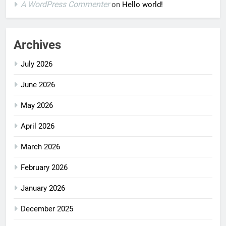
A WordPress Commenter
on
Hello world!
Archives
July 2026
June 2026
May 2026
April 2026
March 2026
February 2026
January 2026
December 2025