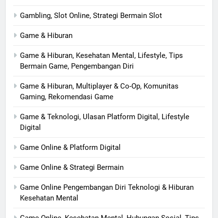
Gambling, Slot Online, Strategi Bermain Slot
Game & Hiburan
Game & Hiburan, Kesehatan Mental, Lifestyle, Tips
Bermain Game, Pengembangan Diri
Game & Hiburan, Multiplayer & Co-Op, Komunitas
Gaming, Rekomendasi Game
Game & Teknologi, Ulasan Platform Digital, Lifestyle
Digital
Game Online & Platform Digital
Game Online & Strategi Bermain
Game Online Pengembangan Diri Teknologi & Hiburan
Kesehatan Mental