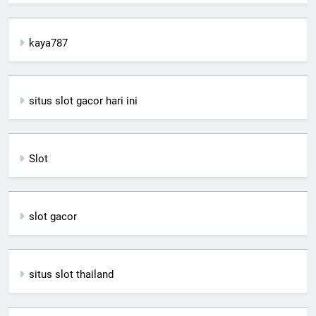
kaya787
situs slot gacor hari ini
Slot
slot gacor
situs slot thailand