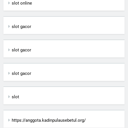
slot online
slot gacor
slot gacor
slot gacor
slot
https://anggota.kadinpulausebetul.org/