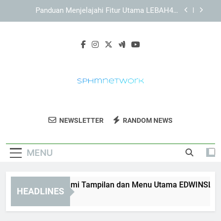
Skip
Panduan Memahami Fitur Utama EDWINSLOT
to
untuk Pengguna Baru secara Praktis
content
Panduan Memahami Fitur Utama LEBAH4D untuk
Pengguna Baru secara Praktis
Panduan Memahami Tampilan dan Menu Utama
EDWINSLOT
Panduan Menjelajahi Fitur Utama LEBAH4D
secara Efisien
Panduan Memahami Fitur Utama EDWINSLOT
untuk Pengguna Baru secara Praktis
SPHM Network
SPHM Network Memberikan Informasi Dan
Panduan Memahami Fitur Utama LEBAH4D untuk
NEWSLETTER
RANDOM NEWS
Pengguna Baru secara Praktis
Berita Terkini Untuk Masyarakat Modern.
Sumber Informasi Terpercaya.
MENU
nduan Memahami Tampilan dan Menu Utama EDWINSLOT
HEADLINES
Week Ago