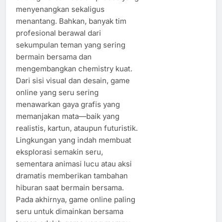
menyenangkan sekaligus
menantang. Bahkan, banyak tim
profesional berawal dari
sekumpulan teman yang sering
bermain bersama dan
mengembangkan chemistry kuat.
Dari sisi visual dan desain, game
online yang seru sering
menawarkan gaya grafis yang
memanjakan mata—baik yang
realistis, kartun, ataupun futuristik.
Lingkungan yang indah membuat
eksplorasi semakin seru,
sementara animasi lucu atau aksi
dramatis memberikan tambahan
hiburan saat bermain bersama.
Pada akhirnya, game online paling
seru untuk dimainkan bersama