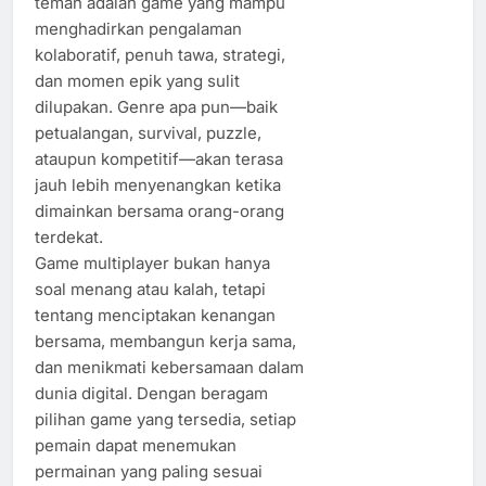
teman adalah game yang mampu
menghadirkan pengalaman
kolaboratif, penuh tawa, strategi,
dan momen epik yang sulit
dilupakan. Genre apa pun—baik
petualangan, survival, puzzle,
ataupun kompetitif—akan terasa
jauh lebih menyenangkan ketika
dimainkan bersama orang-orang
terdekat.
Game multiplayer bukan hanya
soal menang atau kalah, tetapi
tentang menciptakan kenangan
bersama, membangun kerja sama,
dan menikmati kebersamaan dalam
dunia digital. Dengan beragam
pilihan game yang tersedia, setiap
pemain dapat menemukan
permainan yang paling sesuai