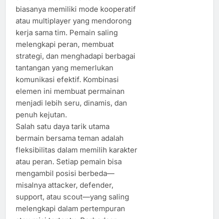
biasanya memiliki mode kooperatif
atau multiplayer yang mendorong
kerja sama tim. Pemain saling
melengkapi peran, membuat
strategi, dan menghadapi berbagai
tantangan yang memerlukan
komunikasi efektif. Kombinasi
elemen ini membuat permainan
menjadi lebih seru, dinamis, dan
penuh kejutan.
Salah satu daya tarik utama
bermain bersama teman adalah
fleksibilitas dalam memilih karakter
atau peran. Setiap pemain bisa
mengambil posisi berbeda—
misalnya attacker, defender,
support, atau scout—yang saling
melengkapi dalam pertempuran