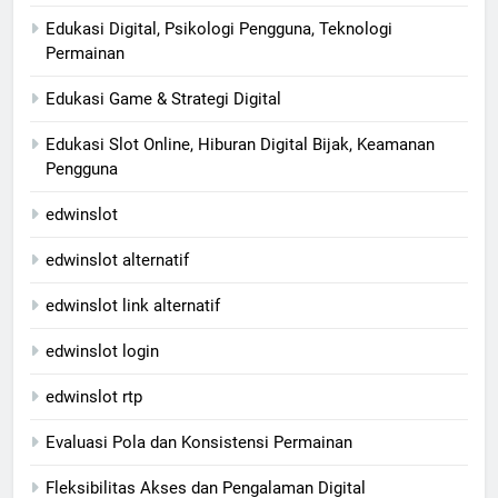
Edukasi Digital, Psikologi Pengguna, Teknologi
Permainan
Edukasi Game & Strategi Digital
Edukasi Slot Online, Hiburan Digital Bijak, Keamanan
Pengguna
edwinslot
edwinslot alternatif
edwinslot link alternatif
edwinslot login
edwinslot rtp
Evaluasi Pola dan Konsistensi Permainan
Fleksibilitas Akses dan Pengalaman Digital