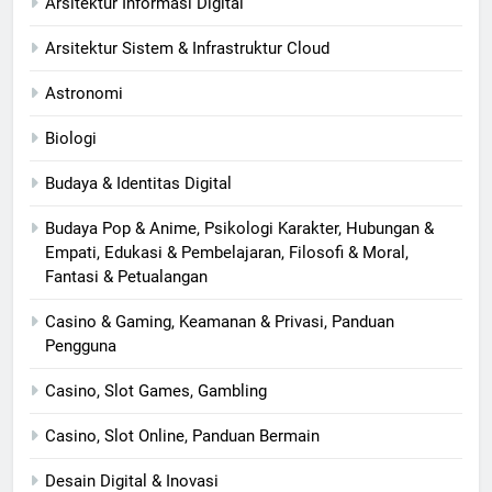
Arsitektur Informasi Digital
Arsitektur Sistem & Infrastruktur Cloud
Astronomi
Biologi
Budaya & Identitas Digital
Budaya Pop & Anime, Psikologi Karakter, Hubungan &
Empati, Edukasi & Pembelajaran, Filosofi & Moral,
Fantasi & Petualangan
Casino & Gaming, Keamanan & Privasi, Panduan
Pengguna
Casino, Slot Games, Gambling
Casino, Slot Online, Panduan Bermain
Desain Digital & Inovasi