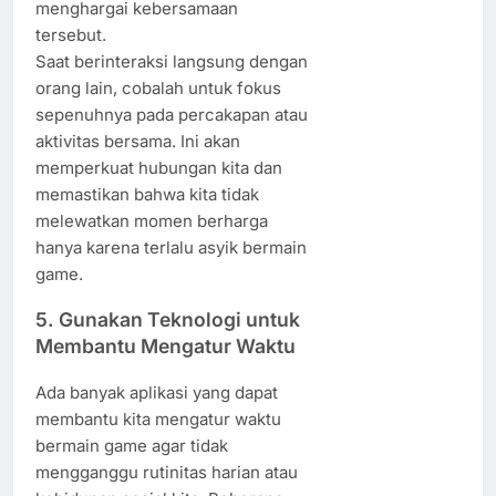
menghargai kebersamaan
tersebut.
Saat berinteraksi langsung dengan
orang lain, cobalah untuk fokus
sepenuhnya pada percakapan atau
aktivitas bersama. Ini akan
memperkuat hubungan kita dan
memastikan bahwa kita tidak
melewatkan momen berharga
hanya karena terlalu asyik bermain
game.
5. Gunakan Teknologi untuk
Membantu Mengatur Waktu
Ada banyak aplikasi yang dapat
membantu kita mengatur waktu
bermain game agar tidak
mengganggu rutinitas harian atau