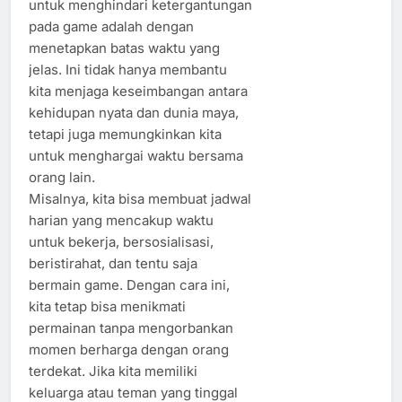
untuk menghindari ketergantungan
pada game adalah dengan
menetapkan batas waktu yang
jelas. Ini tidak hanya membantu
kita menjaga keseimbangan antara
kehidupan nyata dan dunia maya,
tetapi juga memungkinkan kita
untuk menghargai waktu bersama
orang lain.
Misalnya, kita bisa membuat jadwal
harian yang mencakup waktu
untuk bekerja, bersosialisasi,
beristirahat, dan tentu saja
bermain game. Dengan cara ini,
kita tetap bisa menikmati
permainan tanpa mengorbankan
momen berharga dengan orang
terdekat. Jika kita memiliki
keluarga atau teman yang tinggal