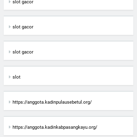
slot gacor
slot gacor
slot gacor
slot
https://anggota.kadinpulausebetul.org/
https://anggota.kadinkabpasangkayu.org/