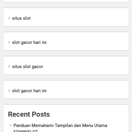
situs slot
slot gacor hari ini
situs slot gacor
slot gacor hari ini
Recent Posts
Panduan Memahami Tampilan dan Menu Utama
EDWINSLOT