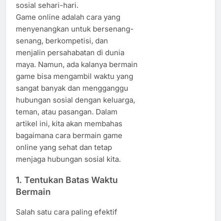
sosial sehari-hari.
Game online adalah cara yang
menyenangkan untuk bersenang-
senang, berkompetisi, dan
menjalin persahabatan di dunia
maya. Namun, ada kalanya bermain
game bisa mengambil waktu yang
sangat banyak dan mengganggu
hubungan sosial dengan keluarga,
teman, atau pasangan. Dalam
artikel ini, kita akan membahas
bagaimana cara bermain game
online yang sehat dan tetap
menjaga hubungan sosial kita.
1. Tentukan Batas Waktu
Bermain
Salah satu cara paling efektif