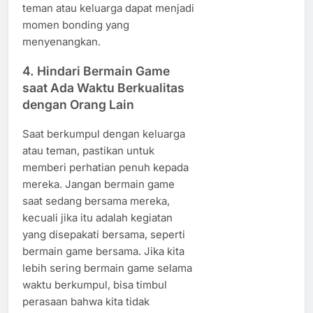
teman atau keluarga dapat menjadi
momen bonding yang
menyenangkan.
4. Hindari Bermain Game
saat Ada Waktu Berkualitas
dengan Orang Lain
Saat berkumpul dengan keluarga
atau teman, pastikan untuk
memberi perhatian penuh kepada
mereka. Jangan bermain game
saat sedang bersama mereka,
kecuali jika itu adalah kegiatan
yang disepakati bersama, seperti
bermain game bersama. Jika kita
lebih sering bermain game selama
waktu berkumpul, bisa timbul
perasaan bahwa kita tidak