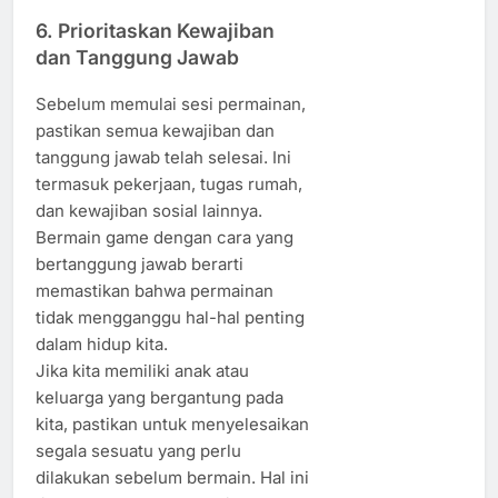
6. Prioritaskan Kewajiban
dan Tanggung Jawab
Sebelum memulai sesi permainan,
pastikan semua kewajiban dan
tanggung jawab telah selesai. Ini
termasuk pekerjaan, tugas rumah,
dan kewajiban sosial lainnya.
Bermain game dengan cara yang
bertanggung jawab berarti
memastikan bahwa permainan
tidak mengganggu hal-hal penting
dalam hidup kita.
Jika kita memiliki anak atau
keluarga yang bergantung pada
kita, pastikan untuk menyelesaikan
segala sesuatu yang perlu
dilakukan sebelum bermain. Hal ini