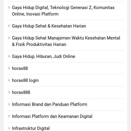
Gaya Hidup Digital, Teknologi Generasi Z, Komunitas
Online, Inovasi Platform
Gaya Hidup Sehat & Kesehatan Harian
Gaya Hidup Sehat Manajemen Waktu Kesehatan Mental
& Fisik Produktivitas Harian
Gaya Hidup, Hiburan, Judi Online
horas88
horas88 login
horas888
Informasi Brand dan Panduan Platform
Informasi Platform dan Keamanan Digital
Infrastruktur Digital