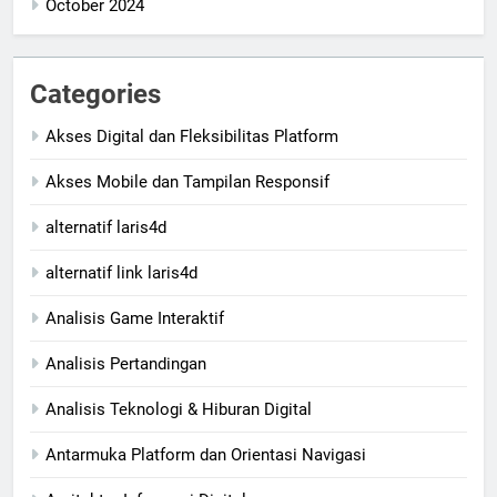
October 2024
Categories
Akses Digital dan Fleksibilitas Platform
Akses Mobile dan Tampilan Responsif
alternatif laris4d
alternatif link laris4d
Analisis Game Interaktif
Analisis Pertandingan
Analisis Teknologi & Hiburan Digital
Antarmuka Platform dan Orientasi Navigasi