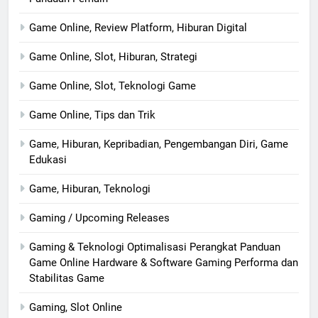
Game Online, Review Platform, Hiburan Digital
Game Online, Slot, Hiburan, Strategi
Game Online, Slot, Teknologi Game
Game Online, Tips dan Trik
Game, Hiburan, Kepribadian, Pengembangan Diri, Game
Edukasi
Game, Hiburan, Teknologi
Gaming / Upcoming Releases
Gaming & Teknologi Optimalisasi Perangkat Panduan
Game Online Hardware & Software Gaming Performa dan
Stabilitas Game
Gaming, Slot Online