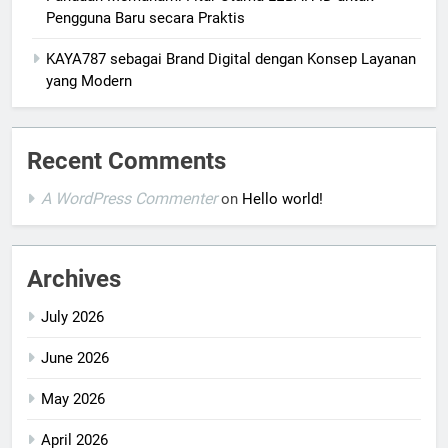
Pengguna Baru secara Praktis
KAYA787 sebagai Brand Digital dengan Konsep Layanan
yang Modern
Recent Comments
A WordPress Commenter
on
Hello world!
Archives
July 2026
June 2026
May 2026
April 2026