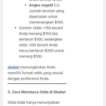
Angka negatif (-):
Jumlah taruhan yang
diperlukan untuk
memenangkan $100.
Contoh: Odds +150 berarti
Anda menang $150 jika
bertaruh $100, sedangkan
odds -200 berarti Anda
harus bertaruh $200 untuk
menang $100.
sbobet
memungkinkan Anda
memilih format odds yang sesuai
dengan preferensi Anda.
3. Cara Membaca Odds di Sbobet
Odds tidak hanya menunjukkan