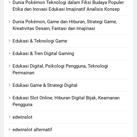
Dunia Pokémon Teknologi dalam Fiksi Budaya Populer
Etika dan Inovasi Edukasi Imajinatif Analisis Konsep
Dunia Pokémon, Game dan Hiburan, Strategi Game,
Kreativitas Desain, Fantasi dan Imajinasi
Edukasi & Teknologi Game
Edukasi & Tren Digital Gaming
Edukasi Digital, Psikologi Pengguna, Teknologi
Permainan
Edukasi Game & Strategi Digital
Edukasi Slot Online, Hiburan Digital Bijak, Keamanan
Pengguna
edwinslot
edwinslot alternatif