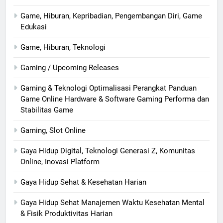
Game, Hiburan, Kepribadian, Pengembangan Diri, Game
Edukasi
Game, Hiburan, Teknologi
Gaming / Upcoming Releases
Gaming & Teknologi Optimalisasi Perangkat Panduan
Game Online Hardware & Software Gaming Performa dan
Stabilitas Game
Gaming, Slot Online
Gaya Hidup Digital, Teknologi Generasi Z, Komunitas
Online, Inovasi Platform
Gaya Hidup Sehat & Kesehatan Harian
Gaya Hidup Sehat Manajemen Waktu Kesehatan Mental
& Fisik Produktivitas Harian