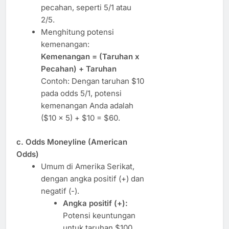
pecahan, seperti 5/1 atau
2/5.
Menghitung potensi
kemenangan:
Kemenangan = (Taruhan x
Pecahan) + Taruhan
Contoh: Dengan taruhan $10
pada odds 5/1, potensi
kemenangan Anda adalah
($10 x 5) + $10 = $60.
c. Odds Moneyline (American
Odds)
Umum di Amerika Serikat,
dengan angka positif (+) dan
negatif (-).
Angka positif (+):
Potensi keuntungan
untuk taruhan $100.