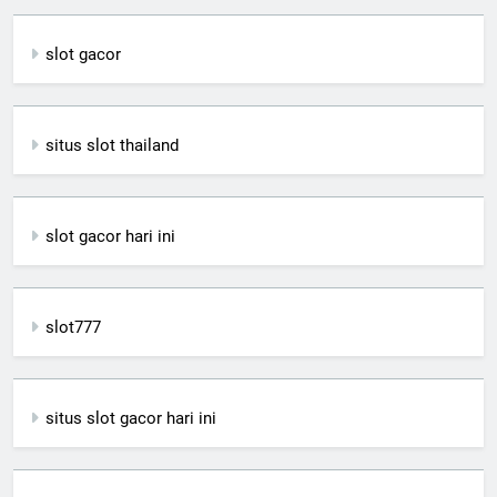
slot gacor
situs slot thailand
slot gacor hari ini
slot777
situs slot gacor hari ini