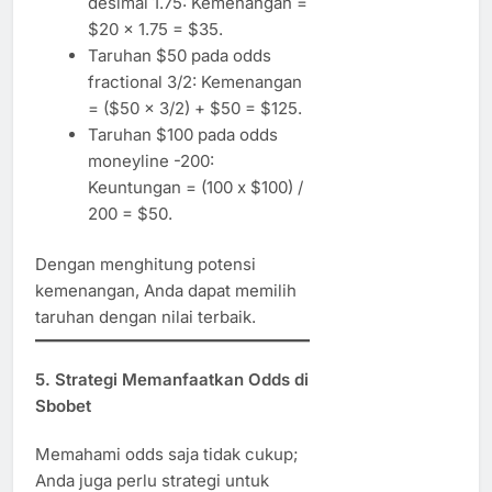
desimal 1.75: Kemenangan =
$20 x 1.75 = $35.
Taruhan $50 pada odds
fractional 3/2: Kemenangan
= ($50 x 3/2) + $50 = $125.
Taruhan $100 pada odds
moneyline -200:
Keuntungan = (100 x $100) /
200 = $50.
Dengan menghitung potensi
kemenangan, Anda dapat memilih
taruhan dengan nilai terbaik.
5. Strategi Memanfaatkan Odds di
Sbobet
Memahami odds saja tidak cukup;
Anda juga perlu strategi untuk