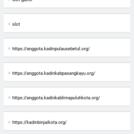
slot
https://anggota.kadinpulausebetul.org/
https://anggota.kadinkabpasangkayu.org/
https://anggota.kadinkablimapuluhkota.org/
https://kadinbinjaikota.org/