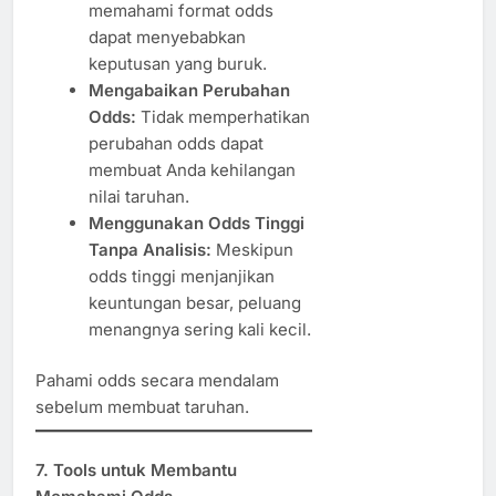
memahami format odds
dapat menyebabkan
keputusan yang buruk.
Mengabaikan Perubahan
Odds:
Tidak memperhatikan
perubahan odds dapat
membuat Anda kehilangan
nilai taruhan.
Menggunakan Odds Tinggi
Tanpa Analisis:
Meskipun
odds tinggi menjanjikan
keuntungan besar, peluang
menangnya sering kali kecil.
Pahami odds secara mendalam
sebelum membuat taruhan.
7. Tools untuk Membantu