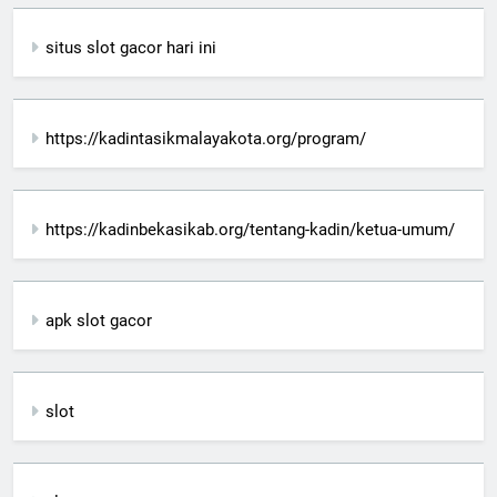
situs slot gacor hari ini
https://kadintasikmalayakota.org/program/
https://kadinbekasikab.org/tentang-kadin/ketua-umum/
apk slot gacor
slot