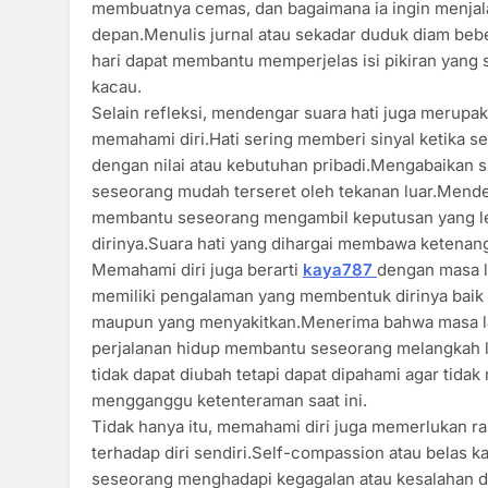
membuatnya cemas, dan bagaimana ia ingin menjal
depan.Menulis jurnal atau sekadar duduk diam beb
hari dapat membantu memperjelas isi pikiran yang
kacau.
Selain refleksi, mendengar suara hati juga merupa
memahami diri.Hati sering memberi sinyal ketika se
dengan nilai atau kebutuhan pribadi.Mengabaikan 
seseorang mudah terseret oleh tekanan luar.Mende
membantu seseorang mengambil keputusan yang le
dirinya.Suara hati yang dihargai membawa ketena
Memahami diri juga berarti
kaya787
dengan masa l
memiliki pengalaman yang membentuk dirinya baik
maupun yang menyakitkan.Menerima bahwa masa lal
perjalanan hidup membantu seseorang melangkah l
tidak dapat diubah tetapi dapat dipahami agar tida
mengganggu ketenteraman saat ini.
Tidak hanya itu, memahami diri juga memerlukan ra
terhadap diri sendiri.Self-compassion atau belas k
seseorang menghadapi kegagalan atau kesalahan 