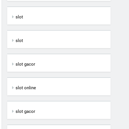
slot
slot
slot gacor
slot online
slot gacor