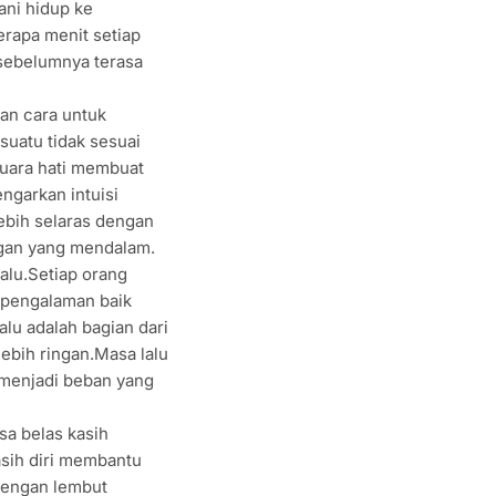
ani hidup ke
erapa menit setiap
 sebelumnya terasa
kan cara untuk
suatu tidak sesuai
suara hati membuat
ngarkan intuisi
bih selaras dengan
ngan yang mendalam.
alu.Setiap orang
 pengalaman baik
u adalah bagian dari
ebih ringan.Masa lalu
k menjadi beban yang
sa belas kasih
asih diri membantu
dengan lembut