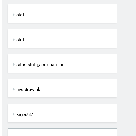
slot
slot
situs slot gacor hari ini
live draw hk
kaya787