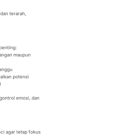
dan terarah,
penting:
enangan maupun
ganggu
alkan potensi
l
ontrol emosi, dan
ci agar tetap fokus