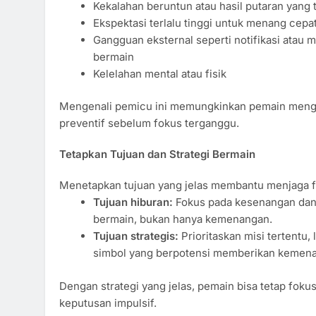
Kekalahan beruntun atau hasil putaran yang 
Ekspektasi terlalu tinggi untuk menang cepa
Gangguan eksternal seperti notifikasi atau mu
bermain
Kelelahan mental atau fisik
Mengenali pemicu ini memungkinkan pemain meng
preventif sebelum fokus terganggu.
Tetapkan Tujuan dan Strategi Bermain
Menetapkan tujuan yang jelas membantu menjaga f
Tujuan hiburan:
Fokus pada kesenangan da
bermain, bukan hanya kemenangan.
Tujuan strategis:
Prioritaskan misi tertentu, 
simbol yang berpotensi memberikan kemena
Dengan strategi yang jelas, pemain bisa tetap fok
keputusan impulsif.