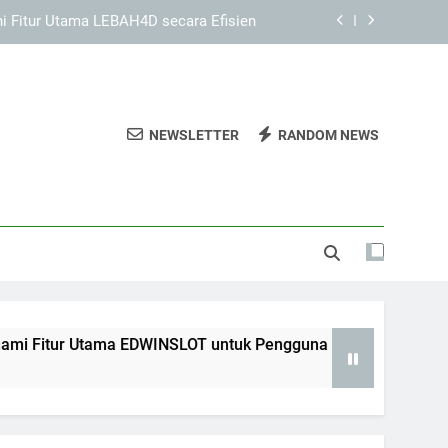
i Fitur Utama LEBAH4D secara Efisien
 untuk Pengguna Baru secara Praktis
 untuk Pengguna Baru secara Praktis
NEWSLETTER
RANDOM NEWS
ampilan dan Menu Utama EDWINSLOT
i Fitur Utama LEBAH4D secara Efisien
t Modern. Sumber Informasi Terpercaya.
 untuk Pengguna Baru secara Praktis
 untuk Pengguna Baru secara Praktis
ama EDWINSLOT untuk Pengguna Baru secara Praktis
P
3