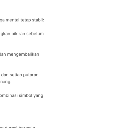
 mental tetap stabil:
gkan pikiran sebelum
, dan mengembalikan
 dan setiap putaran
enang.
ombinasi simbol yang
an durasi bermain