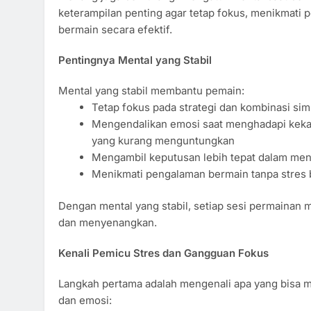
keterampilan penting agar tetap fokus, menikmati 
bermain secara efektif.
Pentingnya Mental yang Stabil
Mental yang stabil membantu pemain:
Tetap fokus pada strategi dan kombinasi sim
Mengendalikan emosi saat menghadapi kekal
yang kurang menguntungkan
Mengambil keputusan lebih tepat dalam men
Menikmati pengalaman bermain tanpa stres 
Dengan mental yang stabil, setiap sesi permainan m
dan menyenangkan.
Kenali Pemicu Stres dan Gangguan Fokus
Langkah pertama adalah mengenali apa yang bisa 
dan emosi: