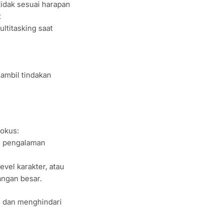
tidak sesuai harapan
t
ltitasking saat
ambil tindakan
okus:
n pengalaman
level karakter, atau
ngan besar.
us dan menghindari