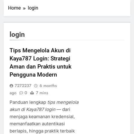
Home
login
login
Tips Mengelola Akun di
Kaya787 Login: Strategi
Aman dan Praktis untuk
Pengguna Modern
7272237
6 months
ago
0
7 mins
Panduan lengkap
tips mengelola
akun di Kaya787 login
— dari
menjaga keamanan kredensial,
memanfaatkan autentikasi
berlapis, hingga praktik terbaik