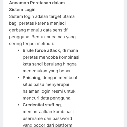
Ancaman Peretasan dalam
Sistem Login
Sistem login adalah target utama
bagi peretas karena menjadi
gerbang menuju data sensitif
pengguna. Bentuk ancaman yang
sering terjadi meliputi:
Brute force attack
, di mana
peretas mencoba kombinasi
kata sandi berulang hingga
menemukan yang benar.
Phishing
, dengan membuat
situs palsu menyerupai
halaman login resmi untuk
mencuri data pengguna.
Credential stuffing
,
memanfaatkan kombinasi
username dan password
yang bocor dari platform