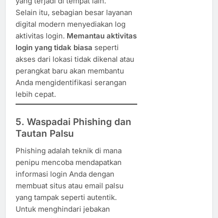
yang terjadi di tempat lain.
Selain itu, sebagian besar layanan
digital modern menyediakan log
aktivitas login.
Memantau aktivitas
login yang tidak biasa
seperti
akses dari lokasi tidak dikenal atau
perangkat baru akan membantu
Anda mengidentifikasi serangan
lebih cepat.
5. Waspadai Phishing dan
Tautan Palsu
Phishing adalah teknik di mana
penipu mencoba mendapatkan
informasi login Anda dengan
membuat situs atau email palsu
yang tampak seperti autentik.
Untuk menghindari jebakan