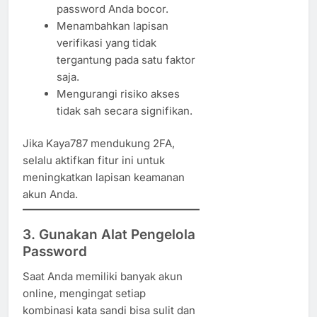
password Anda bocor.
Menambahkan lapisan
verifikasi yang tidak
tergantung pada satu faktor
saja.
Mengurangi risiko akses
tidak sah secara signifikan.
Jika Kaya787 mendukung 2FA,
selalu aktifkan fitur ini untuk
meningkatkan lapisan keamanan
akun Anda.
3. Gunakan Alat Pengelola
Password
Saat Anda memiliki banyak akun
online, mengingat setiap
kombinasi kata sandi bisa sulit dan