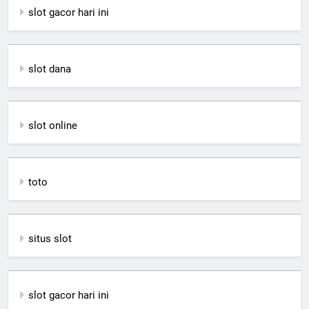
slot gacor hari ini
slot dana
slot online
toto
situs slot
slot gacor hari ini