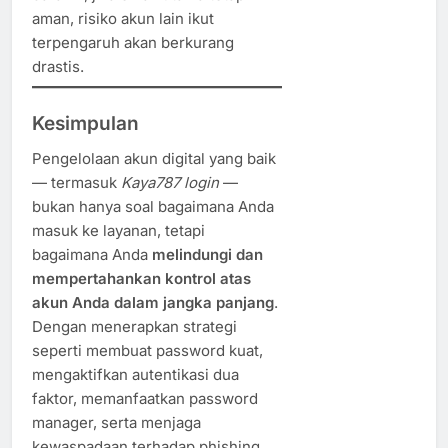
aman, risiko akun lain ikut
terpengaruh akan berkurang
drastis.
Kesimpulan
Pengelolaan akun digital yang baik
— termasuk
Kaya787 login
—
bukan hanya soal bagaimana Anda
masuk ke layanan, tetapi
bagaimana Anda
melindungi dan
mempertahankan kontrol atas
akun Anda dalam jangka panjang
.
Dengan menerapkan strategi
seperti membuat password kuat,
mengaktifkan autentikasi dua
faktor, memanfaatkan password
manager, serta menjaga
kewaspadaan terhadap phishing,