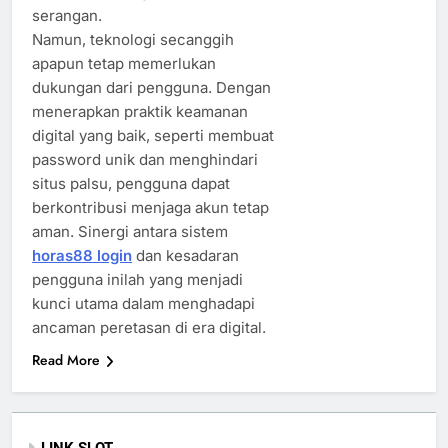
serangan.
Namun, teknologi secanggih
apapun tetap memerlukan
dukungan dari pengguna. Dengan
menerapkan praktik keamanan
digital yang baik, seperti membuat
password unik dan menghindari
situs palsu, pengguna dapat
berkontribusi menjaga akun tetap
aman. Sinergi antara sistem
horas88 login
dan kesadaran
pengguna inilah yang menjadi
kunci utama dalam menghadapi
ancaman peretasan di era digital.
Read More