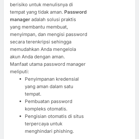
berisiko untuk menulisnya di
tempat yang tidak aman.
Password
manager
adalah solusi praktis
yang membantu membuat,
menyimpan, dan mengisi password
secara terenkripsi sehingga
memudahkan Anda mengelola
akun Anda dengan aman.
Manfaat utama password manager
meliputi:
Penyimpanan kredensial
yang aman dalam satu
tempat.
Pembuatan password
kompleks otomatis.
Pengisian otomatis di situs
terpercaya untuk
menghindari phishing.