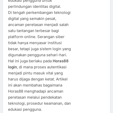
edukasi pengguna untuk
perlindungan identitas digital.
Di tengah perkembangan teknologi
digital yang semakin pesat,
ancaman peretasan menjadi salah
satu tantangan terbesar bagi
platform online. Serangan siber
tidak hanya menyasar institusi
besar, tetapi juga sistem login yang
digunakan pengguna sehari-hari.
Hal ini juga berlaku pada
Horas88
login
, di mana proses autentikasi
menjadi pintu masuk vital yang
harus dijaga dengan ketat. Artikel
ini akan membahas bagaimana
Horas88 menghadapi ancaman
peretasan melalui pendekatan
teknologi, prosedur keamanan, dan
edukasi pengguna.