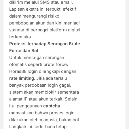
dikirim melalui SMS atau email.
Lapisan ekstra ini terbukti efektif
dalam mengurangi risiko
pembobolan akun dan kini menjadi
standar di berbagai platform digital
terkemuka.
Proteksi terhadap Serangan Brute
Force dan Bot
Untuk mencegah serangan
otomatis seperti brute force,
Horas88 login dilengkapi dengan
rate limiting
. Jika ada terlalu
banyak percobaan login gagal,
sistem akan memblokir sementara
alamat IP atau akun terkait. Selain
itu, penggunaan
captcha
memastikan bahwa proses login
dilakukan oleh manusia, bukan bot.
Langkah ini sederhana tetapi