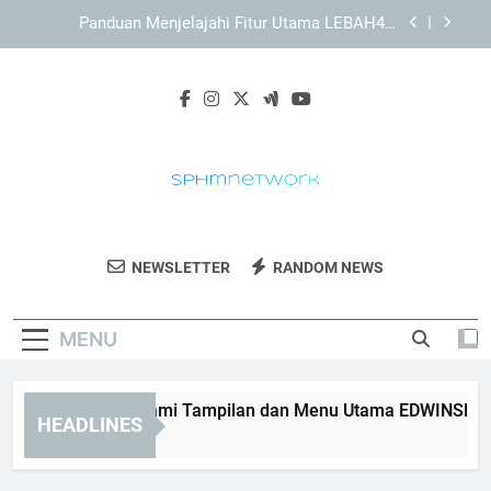
Skip
Panduan Memahami Fitur Utama EDWINSLOT
to
untuk Pengguna Baru secara Praktis
content
Panduan Memahami Fitur Utama LEBAH4D untuk
Pengguna Baru secara Praktis
Panduan Memahami Tampilan dan Menu Utama
EDWINSLOT
Panduan Menjelajahi Fitur Utama LEBAH4D
secara Efisien
Panduan Memahami Fitur Utama EDWINSLOT
untuk Pengguna Baru secara Praktis
SPHM Network
SPHM Network Memberikan Informasi Dan
Panduan Memahami Fitur Utama LEBAH4D untuk
NEWSLETTER
RANDOM NEWS
Pengguna Baru secara Praktis
Berita Terkini Untuk Masyarakat Modern.
Sumber Informasi Terpercaya.
MENU
anduan Memahami Tampilan dan Menu Utama EDWINSLOT
HEADLINES
Weeks Ago