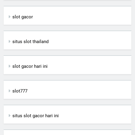
slot gacor
situs slot thailand
slot gacor hari ini
slot777
situs slot gacor hari ini