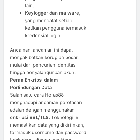
lain.
Keylogger dan malware
,
yang mencatat setiap
ketikan pengguna termasuk
kredensial login.
Ancaman-ancaman ini dapat
mengakibatkan kerugian besar,
mulai dari pencurian identitas
hingga penyalahgunaan akun.
Peran Enkripsi dalam
Perlindungan Data
Salah satu cara Horas88
menghadapi ancaman peretasan
adalah dengan menggunakan
enkripsi SSL/TLS
. Teknologi ini
memastikan data yang dikirimkan,
termasuk username dan password,
tidak dapat dibaca meskipun