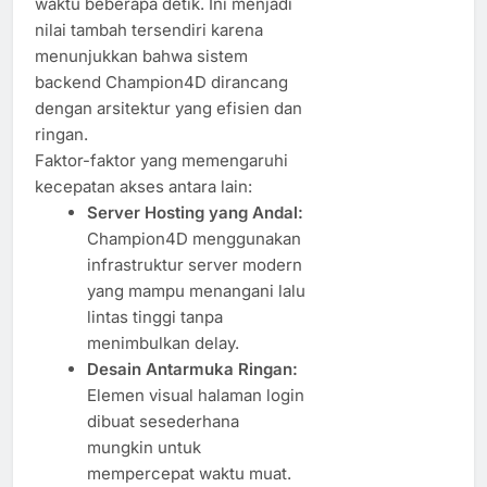
waktu beberapa detik. Ini menjadi
nilai tambah tersendiri karena
menunjukkan bahwa sistem
backend Champion4D dirancang
dengan arsitektur yang efisien dan
ringan.
Faktor-faktor yang memengaruhi
kecepatan akses antara lain:
Server Hosting yang Andal:
Champion4D menggunakan
infrastruktur server modern
yang mampu menangani lalu
lintas tinggi tanpa
menimbulkan delay.
Desain Antarmuka Ringan:
Elemen visual halaman login
dibuat sesederhana
mungkin untuk
mempercepat waktu muat.