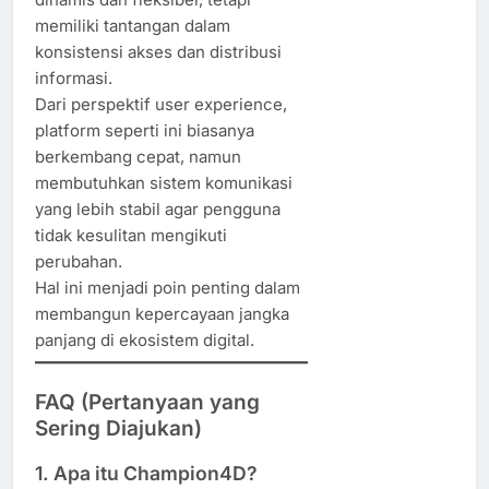
memiliki tantangan dalam
konsistensi akses dan distribusi
informasi.
Dari perspektif user experience,
platform seperti ini biasanya
berkembang cepat, namun
membutuhkan sistem komunikasi
yang lebih stabil agar pengguna
tidak kesulitan mengikuti
perubahan.
Hal ini menjadi poin penting dalam
membangun kepercayaan jangka
panjang di ekosistem digital.
FAQ (Pertanyaan yang
Sering Diajukan)
1. Apa itu Champion4D?