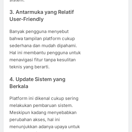
3. Antarmuka yang Relatif
User-Friendly
Banyak pengguna menyebut
bahwa tampilan platform cukup
sederhana dan mudah dipahami.
Hal ini membantu pengguna untuk
menavigasi fitur tanpa kesulitan
teknis yang berarti.
4. Update Sistem yang
Berkala
Platform ini dikenal cukup sering
melakukan pembaruan sistem.
Meskipun kadang menyebabkan
perubahan akses, hal ini
menunjukkan adanya upaya untuk