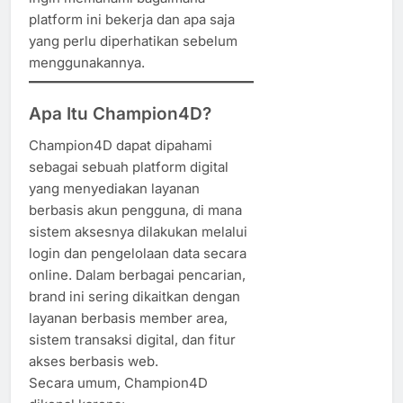
platform ini bekerja dan apa saja
yang perlu diperhatikan sebelum
menggunakannya.
Apa Itu Champion4D?
Champion4D dapat dipahami
sebagai sebuah platform digital
yang menyediakan layanan
berbasis akun pengguna, di mana
sistem aksesnya dilakukan melalui
login dan pengelolaan data secara
online. Dalam berbagai pencarian,
brand ini sering dikaitkan dengan
layanan berbasis member area,
sistem transaksi digital, dan fitur
akses berbasis web.
Secara umum, Champion4D