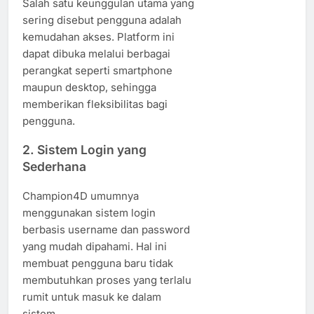
Salah satu keunggulan utama yang
sering disebut pengguna adalah
kemudahan akses. Platform ini
dapat dibuka melalui berbagai
perangkat seperti smartphone
maupun desktop, sehingga
memberikan fleksibilitas bagi
pengguna.
2. Sistem Login yang
Sederhana
Champion4D umumnya
menggunakan sistem login
berbasis username dan password
yang mudah dipahami. Hal ini
membuat pengguna baru tidak
membutuhkan proses yang terlalu
rumit untuk masuk ke dalam
sistem.