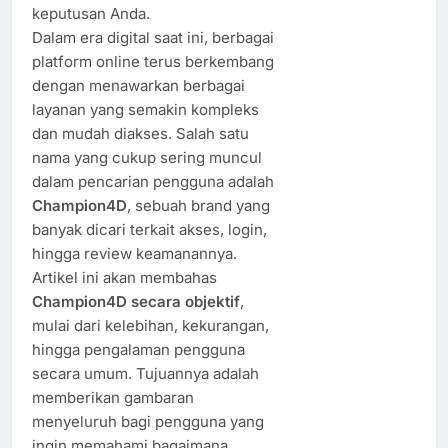
keputusan Anda.
Dalam era digital saat ini, berbagai
platform online terus berkembang
dengan menawarkan berbagai
layanan yang semakin kompleks
dan mudah diakses. Salah satu
nama yang cukup sering muncul
dalam pencarian pengguna adalah
Champion4D
, sebuah brand yang
banyak dicari terkait akses, login,
hingga review keamanannya.
Artikel ini akan membahas
Champion4D secara objektif
,
mulai dari kelebihan, kekurangan,
hingga pengalaman pengguna
secara umum. Tujuannya adalah
memberikan gambaran
menyeluruh bagi pengguna yang
ingin memahami bagaimana