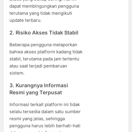
dapat membingungkan pengguna
terutama yang tidak mengikuti
update terbaru.
2. Risiko Akses Tidak Stabil
Beberapa pengguna melaporkan
bahwa akses platform kadang tidak
stabil, terutama pada jam tertentu
atau saat terjadi pembaruan
sistem.
3. Kurangnya Informasi
Resmi yang Terpusat
Informasi terkait platform ini tidak
selalu tersedia dalam satu sumber
resmi yang jelas, sehingga
pengguna harus lebih berhati-hati