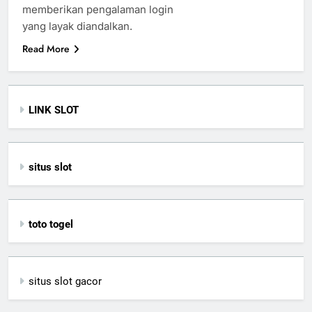
memberikan pengalaman login
yang layak diandalkan.
Read More
LINK SLOT
situs slot
toto togel
situs slot gacor