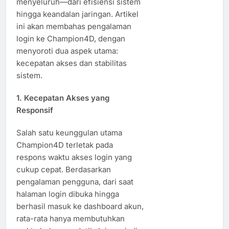
menyeluruh—dari efisiensi sistem
hingga keandalan jaringan. Artikel
ini akan membahas pengalaman
login ke Champion4D, dengan
menyoroti dua aspek utama:
kecepatan akses dan stabilitas
sistem.
1.
Kecepatan Akses yang
Responsif
Salah satu keunggulan utama
Champion4D terletak pada
respons waktu akses login yang
cukup cepat. Berdasarkan
pengalaman pengguna, dari saat
halaman login dibuka hingga
berhasil masuk ke dashboard akun,
rata-rata hanya membutuhkan