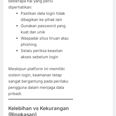
Beberapa hal yang perlu
diperhatikan:
Pastikan data login tidak
dibagikan ke pihak lain
Gunakan password yang
kuat dan unik
Waspadai situs tiruan atau
phishing
Selalu periksa keaslian
akses sebelum login
Meskipun platform ini memiliki
sistem login, keamanan tetap
sangat bergantung pada perilaku
pengguna dalam menjaga data
pribadi.
Kelebihan vs Kekurangan
(Ringkasan)