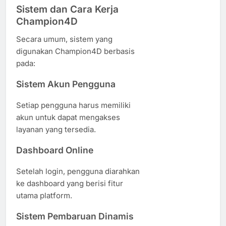
Sistem dan Cara Kerja
Champion4D
Secara umum, sistem yang
digunakan Champion4D berbasis
pada:
Sistem Akun Pengguna
Setiap pengguna harus memiliki
akun untuk dapat mengakses
layanan yang tersedia.
Dashboard Online
Setelah login, pengguna diarahkan
ke dashboard yang berisi fitur
utama platform.
Sistem Pembaruan Dinamis