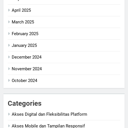
April 2025
March 2025
February 2025
January 2025
December 2024
November 2024
October 2024
Categories
Akses Digital dan Fleksibilitas Platform
Akses Mobile dan Tampilan Responsif