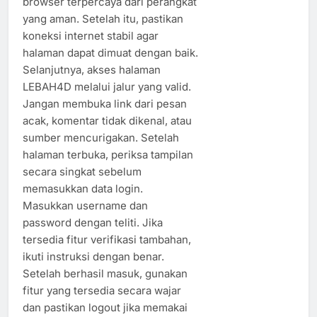
browser terpercaya dari perangkat
yang aman. Setelah itu, pastikan
koneksi internet stabil agar
halaman dapat dimuat dengan baik.
Selanjutnya, akses halaman
LEBAH4D melalui jalur yang valid.
Jangan membuka link dari pesan
acak, komentar tidak dikenal, atau
sumber mencurigakan. Setelah
halaman terbuka, periksa tampilan
secara singkat sebelum
memasukkan data login.
Masukkan username dan
password dengan teliti. Jika
tersedia fitur verifikasi tambahan,
ikuti instruksi dengan benar.
Setelah berhasil masuk, gunakan
fitur yang tersedia secara wajar
dan pastikan logout jika memakai