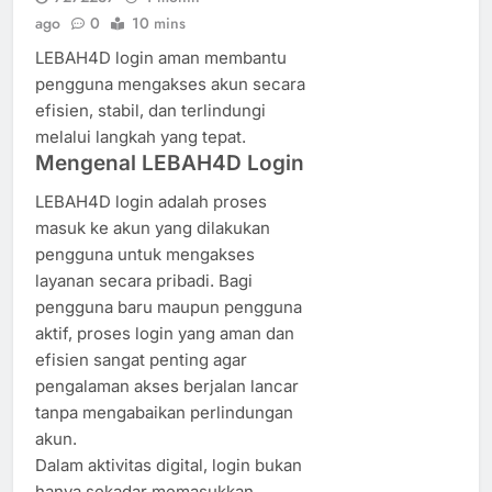
ago
0
10 mins
LEBAH4D login aman membantu
pengguna mengakses akun secara
efisien, stabil, dan terlindungi
melalui langkah yang tepat.
Mengenal LEBAH4D Login
LEBAH4D login adalah proses
masuk ke akun yang dilakukan
pengguna untuk mengakses
layanan secara pribadi. Bagi
pengguna baru maupun pengguna
aktif, proses login yang aman dan
efisien sangat penting agar
pengalaman akses berjalan lancar
tanpa mengabaikan perlindungan
akun.
Dalam aktivitas digital, login bukan
hanya sekadar memasukkan