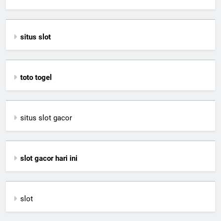
situs slot
toto togel
situs slot gacor
slot gacor hari ini
slot