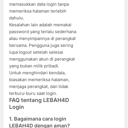
memasukkan data login tanpa
memeriksa halaman terlebih
dahulu.
Kesalahan lain adalah memakai
password yang terlalu sederhana
atau menyimpannya di perangkat
bersama. Pengguna juga sering
lupa logout setelah selesai
menggunakan akun di perangkat
yang bukan milik pribadi.
Untuk menghindari kendala,
biasakan memeriksa halaman,
menjaga perangkat, dan tidak
terburu-buru saat login.
FAQ tentang LEBAH4D
Login
1. Bagaimana cara login
LEBAH4D dengan aman?