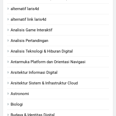
alternatif laris4d
alternatif link laris4d
Analisis Game Interaktif
Analisis Pertandingan
Analisis Teknologi & Hiburan Digital
Antarmuka Platform dan Orientasi Navigasi
Arsitektur Informasi Digital
Arsitektur Sistem & Infrastruktur Cloud
Astronomi
Biologi
Budaya & Identitas Digital