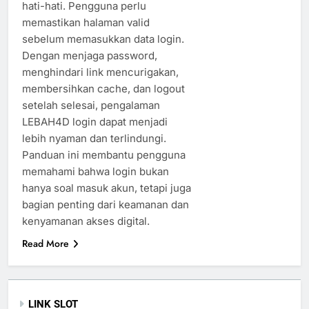
hati-hati. Pengguna perlu
memastikan halaman valid
sebelum memasukkan data login.
Dengan menjaga password,
menghindari link mencurigakan,
membersihkan cache, dan logout
setelah selesai, pengalaman
LEBAH4D login dapat menjadi
lebih nyaman dan terlindungi.
Panduan ini membantu pengguna
memahami bahwa login bukan
hanya soal masuk akun, tetapi juga
bagian penting dari keamanan dan
kenyamanan akses digital.
Read More
LINK SLOT