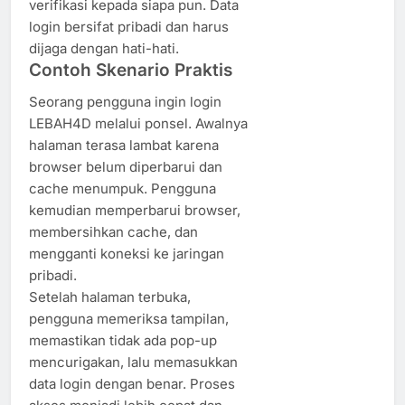
verifikasi kepada siapa pun. Data
login bersifat pribadi dan harus
dijaga dengan hati-hati.
Contoh Skenario Praktis
Seorang pengguna ingin login
LEBAH4D melalui ponsel. Awalnya
halaman terasa lambat karena
browser belum diperbarui dan
cache menumpuk. Pengguna
kemudian memperbarui browser,
membersihkan cache, dan
mengganti koneksi ke jaringan
pribadi.
Setelah halaman terbuka,
pengguna memeriksa tampilan,
memastikan tidak ada pop-up
mencurigakan, lalu memasukkan
data login dengan benar. Proses