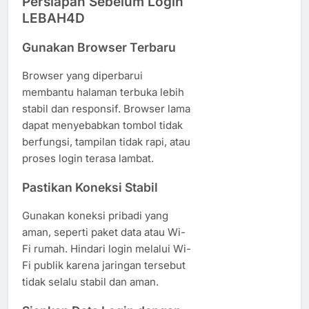
Persiapan Sebelum Login
LEBAH4D
Gunakan Browser Terbaru
Browser yang diperbarui
membantu halaman terbuka lebih
stabil dan responsif. Browser lama
dapat menyebabkan tombol tidak
berfungsi, tampilan tidak rapi, atau
proses login terasa lambat.
Pastikan Koneksi Stabil
Gunakan koneksi pribadi yang
aman, seperti paket data atau Wi-
Fi rumah. Hindari login melalui Wi-
Fi publik karena jaringan tersebut
tidak selalu stabil dan aman.