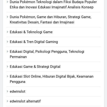
Dunia Pokémon Teknologi dalam Fiksi Budaya Populer
Etika dan Inovasi Edukasi Imajinatif Analisis Konsep
Dunia Pokémon, Game dan Hiburan, Strategi Game,
Kreativitas Desain, Fantasi dan Imajinasi
Edukasi & Teknologi Game
Edukasi & Tren Digital Gaming
Edukasi Digital, Psikologi Pengguna, Teknologi
Permainan
Edukasi Game & Strategi Digital
Edukasi Slot Online, Hiburan Digital Bijak, Keamanan
Pengguna
edwinslot
edwinslot alternatif