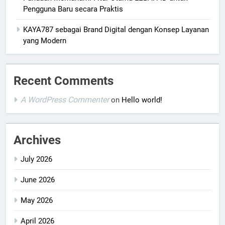
Pengguna Baru secara Praktis
KAYA787 sebagai Brand Digital dengan Konsep Layanan
yang Modern
Recent Comments
A WordPress Commenter
on
Hello world!
Archives
July 2026
June 2026
May 2026
April 2026