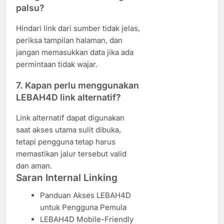
palsu?
Hindari link dari sumber tidak jelas,
periksa tampilan halaman, dan
jangan memasukkan data jika ada
permintaan tidak wajar.
7. Kapan perlu menggunakan
LEBAH4D link alternatif?
Link alternatif dapat digunakan
saat akses utama sulit dibuka,
tetapi pengguna tetap harus
memastikan jalur tersebut valid
dan aman.
Saran Internal Linking
Panduan Akses LEBAH4D
untuk Pengguna Pemula
LEBAH4D Mobile-Friendly