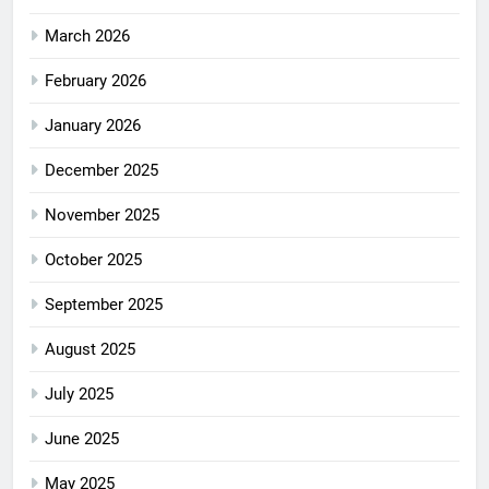
March 2026
February 2026
January 2026
December 2025
November 2025
October 2025
September 2025
August 2025
July 2025
June 2025
May 2025