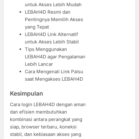
untuk Akses Lebih Mudah
LEBAH4D Resmi dan
Pentingnya Memilih Akses
yang Tepat
LEBAH4D Link Alternatif
untuk Akses Lebih Stabil
Tips Menggunakan
LEBAH4D agar Pengalaman
Lebih Lancar
Cara Mengenali Link Palsu
saat Mengakses LEBAH4D
Kesimpulan
Cara login LEBAH4D dengan aman
dan efisien membutuhkan
kombinasi antara perangkat yang
siap, browser terbaru, koneksi
stabil, dan kebiasaan akses yang