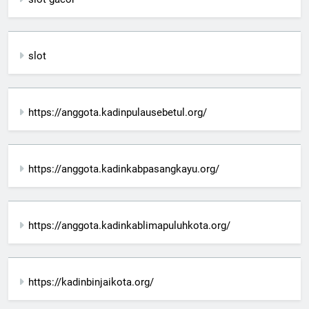
slot
https://anggota.kadinpulausebetul.org/
https://anggota.kadinkabpasangkayu.org/
https://anggota.kadinkablimapuluhkota.org/
https://kadinbinjaikota.org/