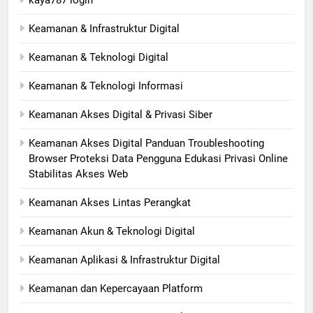
kaya787 login
Keamanan & Infrastruktur Digital
Keamanan & Teknologi Digital
Keamanan & Teknologi Informasi
Keamanan Akses Digital & Privasi Siber
Keamanan Akses Digital Panduan Troubleshooting
Browser Proteksi Data Pengguna Edukasi Privasi Online
Stabilitas Akses Web
Keamanan Akses Lintas Perangkat
Keamanan Akun & Teknologi Digital
Keamanan Aplikasi & Infrastruktur Digital
Keamanan dan Kepercayaan Platform