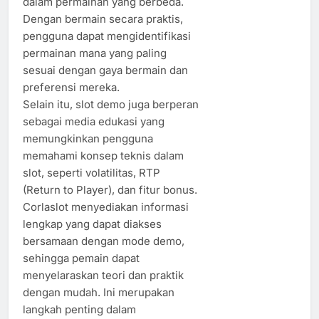
dalam permainan yang berbeda.
Dengan bermain secara praktis,
pengguna dapat mengidentifikasi
permainan mana yang paling
sesuai dengan gaya bermain dan
preferensi mereka.
Selain itu, slot demo juga berperan
sebagai media edukasi yang
memungkinkan pengguna
memahami konsep teknis dalam
slot, seperti volatilitas, RTP
(Return to Player), dan fitur bonus.
Corlaslot menyediakan informasi
lengkap yang dapat diakses
bersamaan dengan mode demo,
sehingga pemain dapat
menyelaraskan teori dan praktik
dengan mudah. Ini merupakan
langkah penting dalam