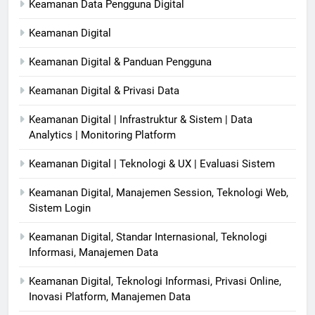
Keamanan Data Pengguna Digital
Keamanan Digital
Keamanan Digital & Panduan Pengguna
Keamanan Digital & Privasi Data
Keamanan Digital | Infrastruktur & Sistem | Data
Analytics | Monitoring Platform
Keamanan Digital | Teknologi & UX | Evaluasi Sistem
Keamanan Digital, Manajemen Session, Teknologi Web,
Sistem Login
Keamanan Digital, Standar Internasional, Teknologi
Informasi, Manajemen Data
Keamanan Digital, Teknologi Informasi, Privasi Online,
Inovasi Platform, Manajemen Data