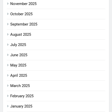
November 2025
October 2025
September 2025
August 2025
July 2025
June 2025
May 2025
April 2025
March 2025
February 2025
January 2025