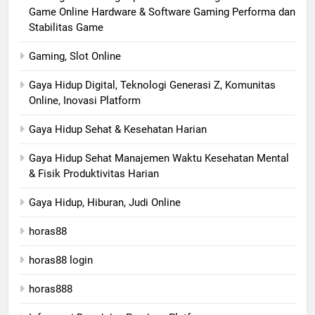
Game Online Hardware & Software Gaming Performa dan
Stabilitas Game
Gaming, Slot Online
Gaya Hidup Digital, Teknologi Generasi Z, Komunitas
Online, Inovasi Platform
Gaya Hidup Sehat & Kesehatan Harian
Gaya Hidup Sehat Manajemen Waktu Kesehatan Mental
& Fisik Produktivitas Harian
Gaya Hidup, Hiburan, Judi Online
horas88
horas88 login
horas888