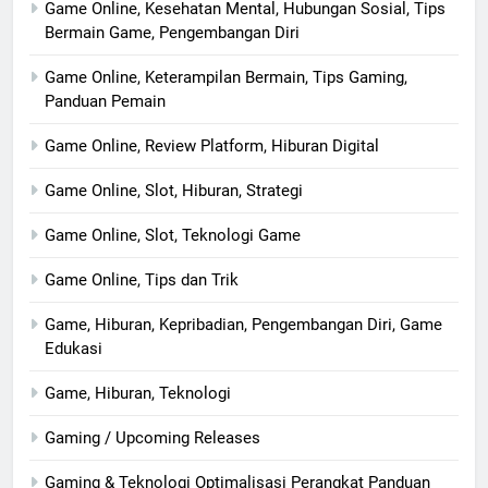
Game Online, Kesehatan Mental, Hubungan Sosial, Tips
Bermain Game, Pengembangan Diri
Game Online, Keterampilan Bermain, Tips Gaming,
Panduan Pemain
Game Online, Review Platform, Hiburan Digital
Game Online, Slot, Hiburan, Strategi
Game Online, Slot, Teknologi Game
Game Online, Tips dan Trik
Game, Hiburan, Kepribadian, Pengembangan Diri, Game
Edukasi
Game, Hiburan, Teknologi
Gaming / Upcoming Releases
Gaming & Teknologi Optimalisasi Perangkat Panduan