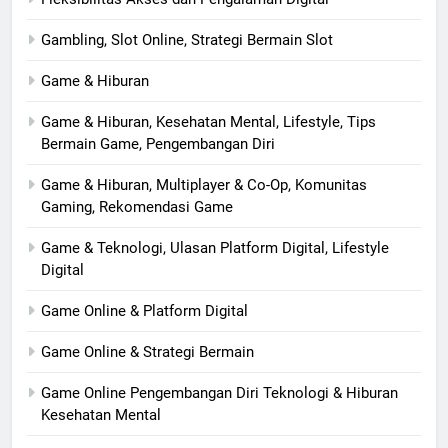
Gambling, Slot Online, Strategi Bermain Slot
Game & Hiburan
Game & Hiburan, Kesehatan Mental, Lifestyle, Tips
Bermain Game, Pengembangan Diri
Game & Hiburan, Multiplayer & Co-Op, Komunitas
Gaming, Rekomendasi Game
Game & Teknologi, Ulasan Platform Digital, Lifestyle
Digital
Game Online & Platform Digital
Game Online & Strategi Bermain
Game Online Pengembangan Diri Teknologi & Hiburan
Kesehatan Mental