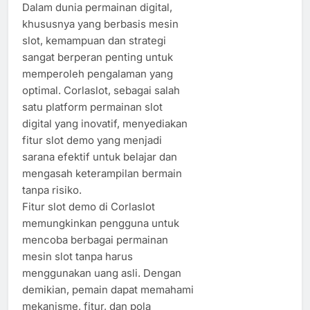
Dalam dunia permainan digital,
khususnya yang berbasis mesin
slot, kemampuan dan strategi
sangat berperan penting untuk
memperoleh pengalaman yang
optimal. Corlaslot, sebagai salah
satu platform permainan slot
digital yang inovatif, menyediakan
fitur slot demo yang menjadi
sarana efektif untuk belajar dan
mengasah keterampilan bermain
tanpa risiko.
Fitur slot demo di Corlaslot
memungkinkan pengguna untuk
mencoba berbagai permainan
mesin slot tanpa harus
menggunakan uang asli. Dengan
demikian, pemain dapat memahami
mekanisme, fitur, dan pola