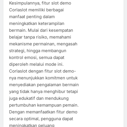
Kesimpulannya, fitur slot demo
Corlaslot memiliki berbagai
manfaat penting dalam
meningkatkan keterampilan
bermain. Mulai dari kesempatan
belajar tanpa risiko, memahami
mekanisme permainan, mengasah
strategi, hingga membangun
kontrol emosi, semua dapat
diperoleh melalui mode ini.
Corlaslot dengan fitur slot demo-
nya menunjukkan komitmen untuk
menyediakan pengalaman bermain
yang tidak hanya menghibur tetapi
juga edukatif dan mendukung
pertumbuhan kemampuan pemain.
Dengan memanfaatkan fitur demo
secara optimal, pengguna dapat
meningkatkan peluang