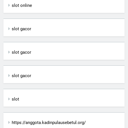
slot online
slot gacor
slot gacor
slot gacor
slot
https://anggota.kadinpulausebetul.org/