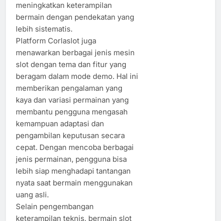
meningkatkan keterampilan
bermain dengan pendekatan yang
lebih sistematis.
Platform Corlaslot juga
menawarkan berbagai jenis mesin
slot dengan tema dan fitur yang
beragam dalam mode demo. Hal ini
memberikan pengalaman yang
kaya dan variasi permainan yang
membantu pengguna mengasah
kemampuan adaptasi dan
pengambilan keputusan secara
cepat. Dengan mencoba berbagai
jenis permainan, pengguna bisa
lebih siap menghadapi tantangan
nyata saat bermain menggunakan
uang asli.
Selain pengembangan
keterampilan teknis, bermain slot