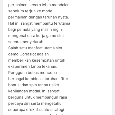
permainan secara lebih mendalam
sebelum terjun ke mode
permainan dengan taruhan nyata.
Hal ini sangat membantu terutama
bagi pemula yang masih ingin
mengenal cara kerja game slot
secara menyeluruh.
Salah satu manfaat utama slot
demo Corlaslot adalah
memberikan kesempatan untuk
eksperimen tanpa tekanan.
Pengguna bebas mencoba
berbagai kombinasi taruhan, fitur
bonus, dan spin tanpa risiko
kehilangan modal. Ini sangat
berguna untuk membangun rasa
percaya diri serta mengetahui
seberapa efektif suatu strategi