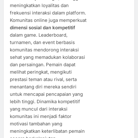
meningkatkan loyalitas dan
frekuensi interaksi dalam platform.
Komunitas online juga memperkuat
dimensi sosial dan kompetitif
dalam game. Leaderboard,
turnamen, dan event berbasis
komunitas mendorong interaksi
sehat yang memadukan kolaborasi
dan persaingan. Pemain dapat
melihat peringkat, mengikuti
prestasi teman atau rival, serta
menantang diri mereka sendiri
untuk mencapai pencapaian yang
lebih tinggi. Dinamika kompetitif
yang muncul dari interaksi
komunitas ini menjadi faktor
motivasi tambahan yang
meningkatkan keterlibatan pemain