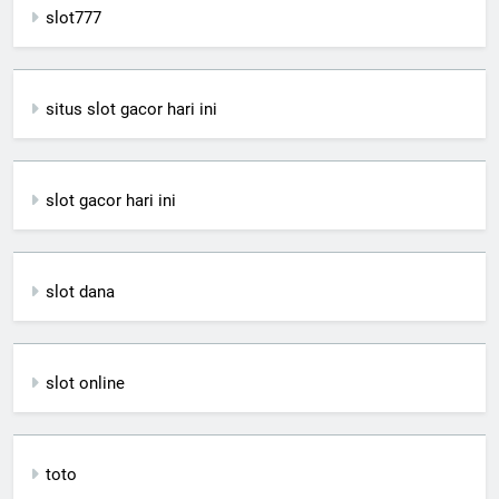
slot777
situs slot gacor hari ini
slot gacor hari ini
slot dana
slot online
toto