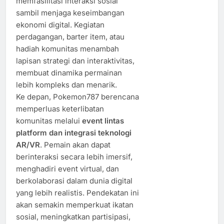
memfasilitasi interaksi sosial
sambil menjaga keseimbangan
ekonomi digital. Kegiatan
perdagangan, barter item, atau
hadiah komunitas menambah
lapisan strategi dan interaktivitas,
membuat dinamika permainan
lebih kompleks dan menarik.
Ke depan, Pokemon787 berencana
memperluas keterlibatan
komunitas melalui
event lintas
platform dan integrasi teknologi
AR/VR
. Pemain akan dapat
berinteraksi secara lebih imersif,
menghadiri event virtual, dan
berkolaborasi dalam dunia digital
yang lebih realistis. Pendekatan ini
akan semakin memperkuat ikatan
sosial, meningkatkan partisipasi,