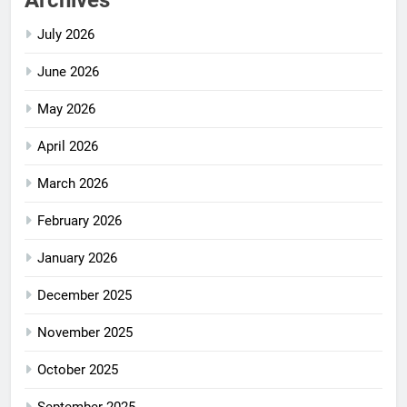
Archives
July 2026
June 2026
May 2026
April 2026
March 2026
February 2026
January 2026
December 2025
November 2025
October 2025