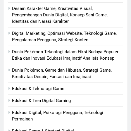
Desain Karakter Game, Kreativitas Visual,
Pengembangan Dunia Digital, Konsep Seni Game,
Identitas dan Narasi Karakter
Digital Marketing, Optimasi Website, Teknologi Game,
Pengalaman Pengguna, Strategi Konten
Dunia Pokémon Teknologi dalam Fiksi Budaya Populer
Etika dan Inovasi Edukasi Imajinatif Analisis Konsep
Dunia Pokémon, Game dan Hiburan, Strategi Game,
Kreativitas Desain, Fantasi dan Imajinasi
Edukasi & Teknologi Game
Edukasi & Tren Digital Gaming
Edukasi Digital, Psikologi Pengguna, Teknologi
Permainan