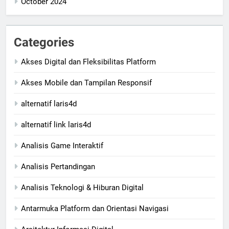
October 2024
Categories
Akses Digital dan Fleksibilitas Platform
Akses Mobile dan Tampilan Responsif
alternatif laris4d
alternatif link laris4d
Analisis Game Interaktif
Analisis Pertandingan
Analisis Teknologi & Hiburan Digital
Antarmuka Platform dan Orientasi Navigasi