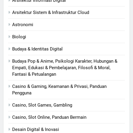
Arsitektur Informasi Digital
Arsitektur Sistem & Infrastruktur Cloud
Astronomi
Biologi
Budaya & Identitas Digital
Budaya Pop & Anime, Psikologi Karakter, Hubungan &
Empati, Edukasi & Pembelajaran, Filosofi & Moral,
Fantasi & Petualangan
Casino & Gaming, Keamanan & Privasi, Panduan
Pengguna
Casino, Slot Games, Gambling
Casino, Slot Online, Panduan Bermain
Desain Digital & Inovasi