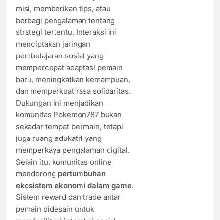
misi, memberikan tips, atau
berbagi pengalaman tentang
strategi tertentu. Interaksi ini
menciptakan jaringan
pembelajaran sosial yang
mempercepat adaptasi pemain
baru, meningkatkan kemampuan,
dan memperkuat rasa solidaritas.
Dukungan ini menjadikan
komunitas Pokemon787 bukan
sekadar tempat bermain, tetapi
juga ruang edukatif yang
memperkaya pengalaman digital.
Selain itu, komunitas online
mendorong
pertumbuhan
ekosistem ekonomi dalam game
.
Sistem reward dan trade antar
pemain didesain untuk