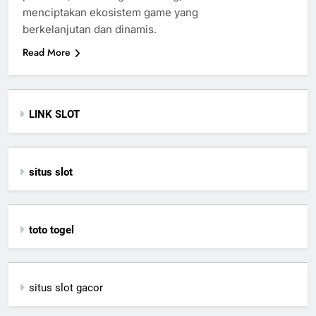
menciptakan ekosistem game yang
berkelanjutan dan dinamis.
Read More
LINK SLOT
situs slot
toto togel
situs slot gacor