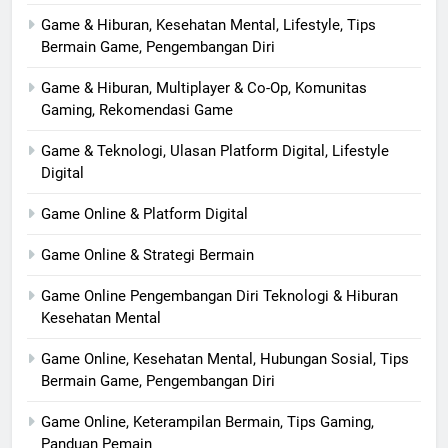
Game & Hiburan, Kesehatan Mental, Lifestyle, Tips
Bermain Game, Pengembangan Diri
Game & Hiburan, Multiplayer & Co-Op, Komunitas
Gaming, Rekomendasi Game
Game & Teknologi, Ulasan Platform Digital, Lifestyle
Digital
Game Online & Platform Digital
Game Online & Strategi Bermain
Game Online Pengembangan Diri Teknologi & Hiburan
Kesehatan Mental
Game Online, Kesehatan Mental, Hubungan Sosial, Tips
Bermain Game, Pengembangan Diri
Game Online, Keterampilan Bermain, Tips Gaming,
Panduan Pemain