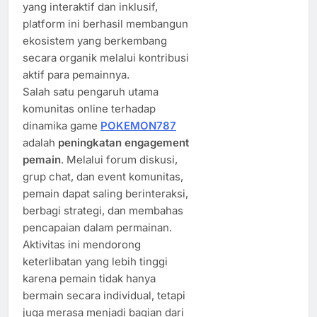
yang interaktif dan inklusif,
platform ini berhasil membangun
ekosistem yang berkembang
secara organik melalui kontribusi
aktif para pemainnya.
Salah satu pengaruh utama
komunitas online terhadap
dinamika game
POKEMON787
adalah
peningkatan engagement
pemain
. Melalui forum diskusi,
grup chat, dan event komunitas,
pemain dapat saling berinteraksi,
berbagi strategi, dan membahas
pencapaian dalam permainan.
Aktivitas ini mendorong
keterlibatan yang lebih tinggi
karena pemain tidak hanya
bermain secara individual, tetapi
juga merasa menjadi bagian dari