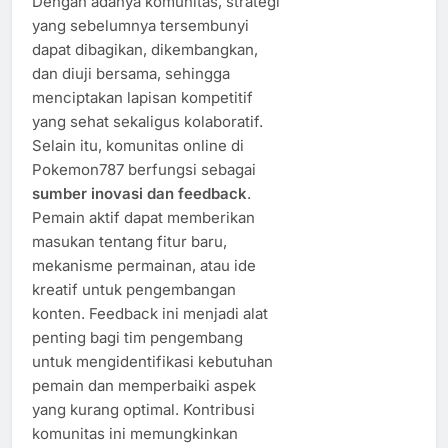
Dengan adanya komunitas, strategi
yang sebelumnya tersembunyi
dapat dibagikan, dikembangkan,
dan diuji bersama, sehingga
menciptakan lapisan kompetitif
yang sehat sekaligus kolaboratif.
Selain itu, komunitas online di
Pokemon787 berfungsi sebagai
sumber inovasi dan feedback
.
Pemain aktif dapat memberikan
masukan tentang fitur baru,
mekanisme permainan, atau ide
kreatif untuk pengembangan
konten. Feedback ini menjadi alat
penting bagi tim pengembang
untuk mengidentifikasi kebutuhan
pemain dan memperbaiki aspek
yang kurang optimal. Kontribusi
komunitas ini memungkinkan