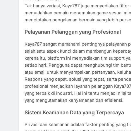
Tak hanya variasi, Kaya787 juga menyediakan filter
memudahkan pemain menemukan game sesuai minat
menciptakan pengalaman bermain yang lebih person
Pelayanan Pelanggan yang Profesional
Kaya787 sangat memahami pentingnya pelayanan p
salah satu aspek kunci dalam membangun keperca
karena itu, platform ini menyediakan tim support y
setiap hari. Pengguna dapat menghubungi tim bantu
atau email untuk menyampaikan pertanyaan, keluhan
Respons yang cepat, solusi yang tepat, serta pend
profesional menjadikan layanan pelanggan Kaya787
yang terbaik di industri. Hal ini tentu menjadi nila
yang mengutamakan kenyamanan dan efisiensi.
Sistem Keamanan Data yang Terpercaya
Privasi dan keamanan adalah faktor penting yang ti