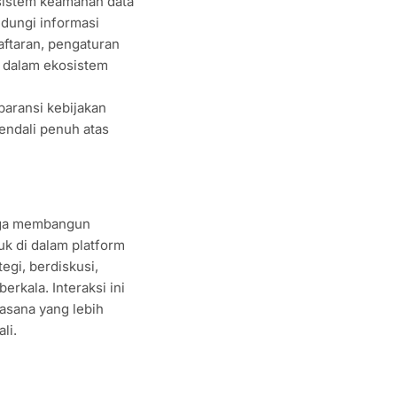
 sistem keamanan data
ndungi informasi
aftaran, pengaturan
n dalam ekosistem
sparansi kebijakan
endali penuh atas
juga membangun
uk di dalam platform
gi, berdiskusi,
rkala. Interaksi ini
sana yang lebih
li.