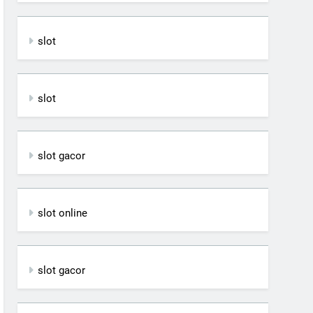
slot
slot
slot gacor
slot online
slot gacor