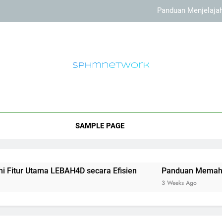
Panduan Menjelajah
Panduan Memahami Fitur Utama EDWINSLOT
Panduan Memahami Fitur Utama LEBAH4D
Panduan Memahami T
HM Network
Panduan Menjelajah
ork Memberikan Informasi Dan Berita Terkini Untuk Masyaraka
Panduan Memahami Fitur Utama EDWINSLOT
SAMPLE PAGE
Panduan Memahami Fitur Utama LEBAH4D
ma LEBAH4D secara Efisien
Panduan Memahami Fitur Ut
3 Weeks Ago