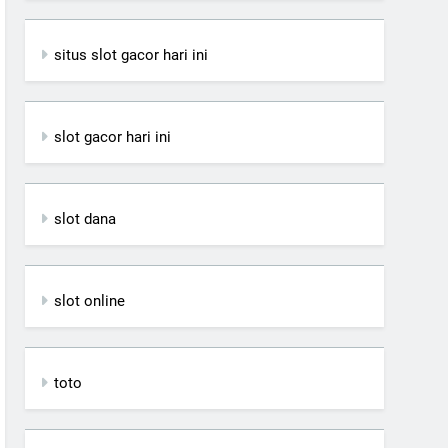
situs slot gacor hari ini
slot gacor hari ini
slot dana
slot online
toto