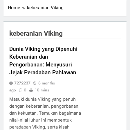
Home
keberanian Viking
keberanian Viking
Dunia Viking yang Dipenuhi
Keberanian dan
Pengorbanan: Menyusuri
Jejak Peradaban Pahlawan
7272237
8 months
ago
0
10 mins
Masuki dunia Viking yang penuh
dengan keberanian, pengorbanan,
dan kekuatan. Temukan bagaimana
nilai-nilai luhur ini membentuk
peradaban Viking, serta kisah