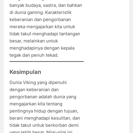
banyak budaya, sastra, dan bahkan
di dunia gaming. Karakteristik
keberanian dan pengorbanan
mereka mengajarkan kita untuk
tidak takut menghadapi tantangan
besar, melainkan untuk
menghadapinya dengan kepala
tegak dan penuh tekad.
Kesimpulan
Dunia Viking yang dipenuhi
dengan keberanian dan
pengorbanan adalah dunia yang
mengajarkan kita tentang
pentingnya hidup dengan tujuan,
berani menghadapi kesulitan, dan
tidak takut untuk berkorban demi
yang lebih besar. Nilai-nilai ini