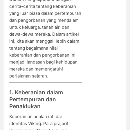
cerita-cerita tentang keberanian
yang luar biasa dalam pertempuran
dan pengorbanan yang mendalam
untuk keluarga, tanah air, dan
dewa-dewa mereka. Dalam artikel
ini, kita akan menggali lebih dalam
tentang bagaimana nilai
keberanian dan pengorbanan ini
menjadi landasan bagi kehidupan
mereka dan memengaruhi
perjalanan sejarah.
1. Keberanian dalam
Pertempuran dan
Penaklukan
Keberanian adalah inti dari
identitas Viking. Para prajurit