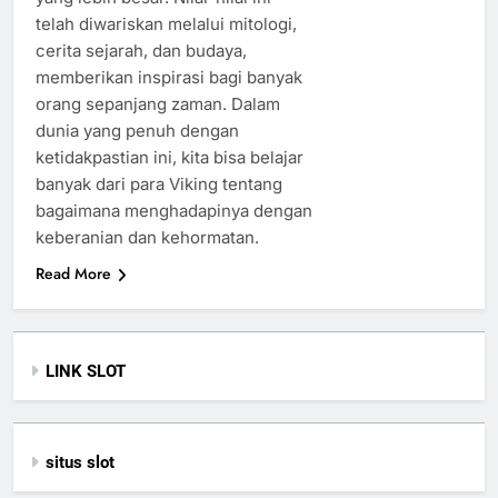
telah diwariskan melalui mitologi,
cerita sejarah, dan budaya,
memberikan inspirasi bagi banyak
orang sepanjang zaman. Dalam
dunia yang penuh dengan
ketidakpastian ini, kita bisa belajar
banyak dari para Viking tentang
bagaimana menghadapinya dengan
keberanian dan kehormatan.
Read More
LINK SLOT
situs slot