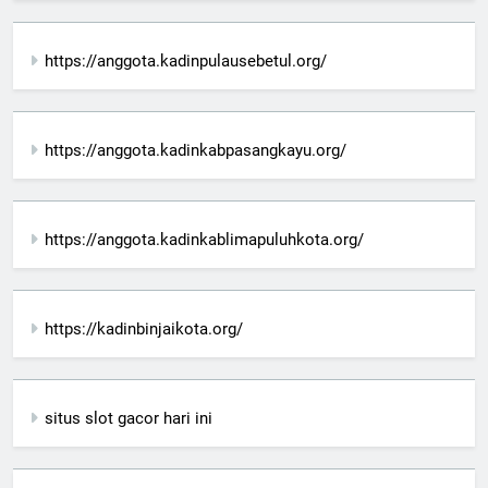
https://anggota.kadinpulausebetul.org/
https://anggota.kadinkabpasangkayu.org/
https://anggota.kadinkablimapuluhkota.org/
https://kadinbinjaikota.org/
situs slot gacor hari ini