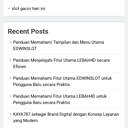
slot gacor hari ini
Recent Posts
Panduan Memahami Tampilan dan Menu Utama
EDWINSLOT
Panduan Menjelajahi Fitur Utama LEBAH4D secara
Efisien
Panduan Memahami Fitur Utama EDWINSLOT untuk
Pengguna Baru secara Praktis
Panduan Memahami Fitur Utama LEBAH4D untuk
Pengguna Baru secara Praktis
KAYA787 sebagai Brand Digital dengan Konsep Layanan
yang Modern