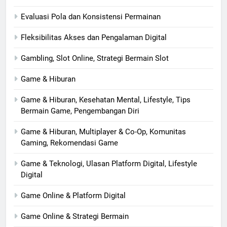
Evaluasi Pola dan Konsistensi Permainan
Fleksibilitas Akses dan Pengalaman Digital
Gambling, Slot Online, Strategi Bermain Slot
Game & Hiburan
Game & Hiburan, Kesehatan Mental, Lifestyle, Tips
Bermain Game, Pengembangan Diri
Game & Hiburan, Multiplayer & Co-Op, Komunitas
Gaming, Rekomendasi Game
Game & Teknologi, Ulasan Platform Digital, Lifestyle
Digital
Game Online & Platform Digital
Game Online & Strategi Bermain