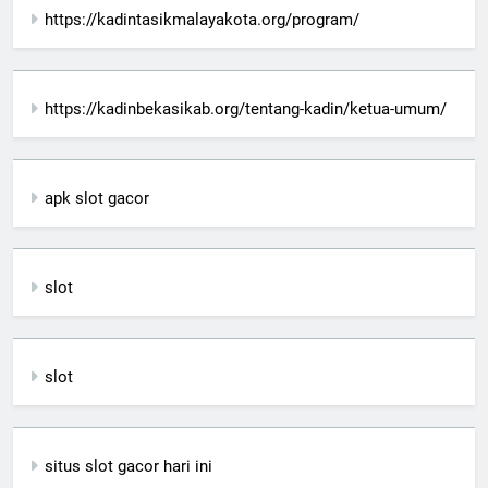
https://kadintasikmalayakota.org/program/
https://kadinbekasikab.org/tentang-kadin/ketua-umum/
apk slot gacor
slot
slot
situs slot gacor hari ini