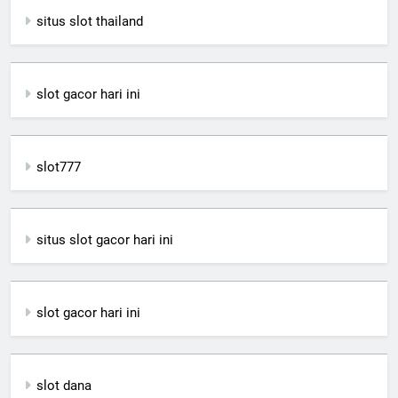
situs slot thailand
slot gacor hari ini
slot777
situs slot gacor hari ini
slot gacor hari ini
slot dana