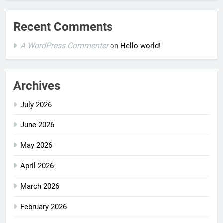
Recent Comments
A WordPress Commenter
on
Hello world!
Archives
July 2026
June 2026
May 2026
April 2026
March 2026
February 2026