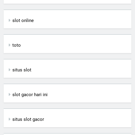
slot online
toto
situs slot
slot gacor hari ini
situs slot gacor