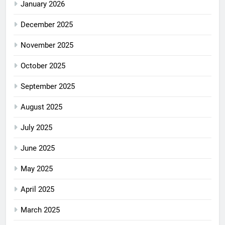
January 2026
December 2025
November 2025
October 2025
September 2025
August 2025
July 2025
June 2025
May 2025
April 2025
March 2025