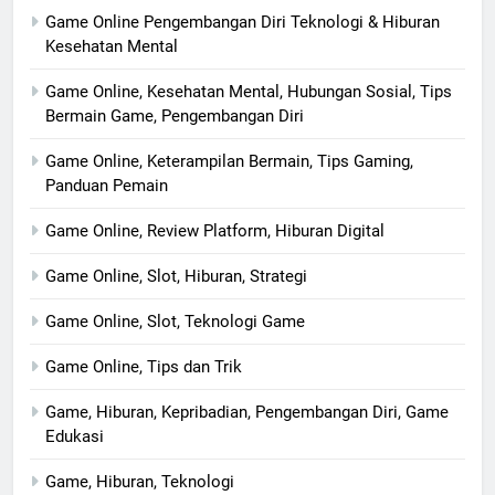
Game Online Pengembangan Diri Teknologi & Hiburan
Kesehatan Mental
Game Online, Kesehatan Mental, Hubungan Sosial, Tips
Bermain Game, Pengembangan Diri
Game Online, Keterampilan Bermain, Tips Gaming,
Panduan Pemain
Game Online, Review Platform, Hiburan Digital
Game Online, Slot, Hiburan, Strategi
Game Online, Slot, Teknologi Game
Game Online, Tips dan Trik
Game, Hiburan, Kepribadian, Pengembangan Diri, Game
Edukasi
Game, Hiburan, Teknologi