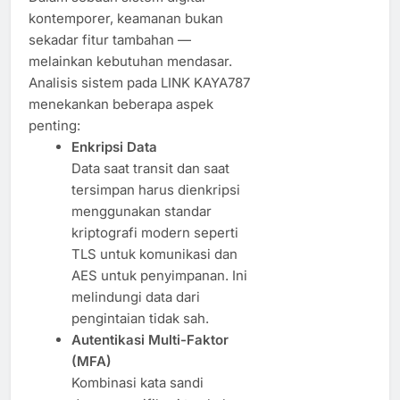
kontemporer, keamanan bukan
sekadar fitur tambahan —
melainkan kebutuhan mendasar.
Analisis sistem pada LINK KAYA787
menekankan beberapa aspek
penting:
Enkripsi Data
Data saat transit dan saat
tersimpan harus dienkripsi
menggunakan standar
kriptografi modern seperti
TLS untuk komunikasi dan
AES untuk penyimpanan. Ini
melindungi data dari
pengintaian tidak sah.
Autentikasi Multi-Faktor
(MFA)
Kombinasi kata sandi