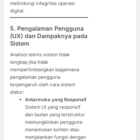
melindungi integritas operasi
digital.
5. Pengalaman Pengguna
(UX) dan Dampaknya pada
Sistem
Analisis teknis sistem tidak
lengkap jika tidak
mempertimbangkan bagaimana
pengalaman pengguna
terpengaruh oleh cara sistem
diatur:
Antarmuka yang Responsif
Sistem UI yang responsif
dan tautan yang terstruktur
memungkinkan pengguna
menemukan konten atau
menjalankan fungsi dengan