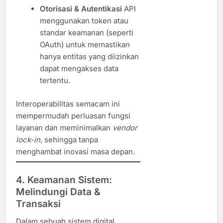
Otorisasi & Autentikasi
API
menggunakan token atau
standar keamanan (seperti
OAuth) untuk memastikan
hanya entitas yang diizinkan
dapat mengakses data
tertentu.
Interoperabilitas semacam ini
mempermudah perluasan fungsi
layanan dan meminimalkan
vendor
lock-in
, sehingga tanpa
menghambat inovasi masa depan.
4. Keamanan Sistem:
Melindungi Data &
Transaksi
Dalam sebuah sistem digital