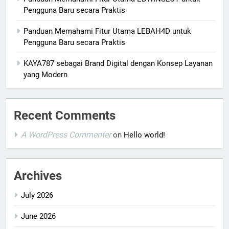
Pengguna Baru secara Praktis
Panduan Memahami Fitur Utama LEBAH4D untuk
Pengguna Baru secara Praktis
KAYA787 sebagai Brand Digital dengan Konsep Layanan
yang Modern
Recent Comments
A WordPress Commenter
on
Hello world!
Archives
July 2026
June 2026