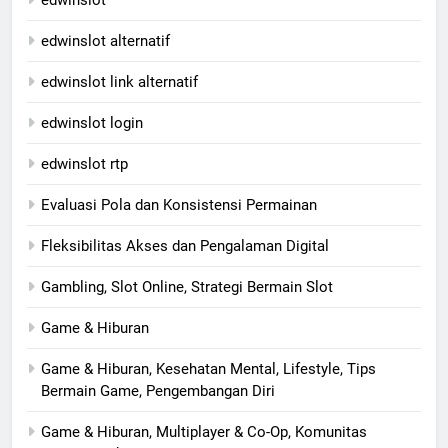
edwinslot alternatif
edwinslot link alternatif
edwinslot login
edwinslot rtp
Evaluasi Pola dan Konsistensi Permainan
Fleksibilitas Akses dan Pengalaman Digital
Gambling, Slot Online, Strategi Bermain Slot
Game & Hiburan
Game & Hiburan, Kesehatan Mental, Lifestyle, Tips
Bermain Game, Pengembangan Diri
Game & Hiburan, Multiplayer & Co-Op, Komunitas