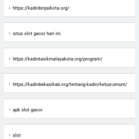
https://kadinbinjaikota.org/
situs slot gacor hari ini
https://kadintasikmalayakota.org/program/
https://kadinbekasikab.org/tentang-kadin/ketua-umum/
apk slot gacor
slot