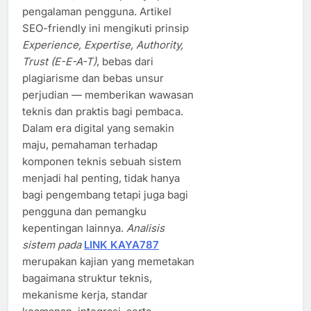
pengalaman pengguna. Artikel
SEO-friendly ini mengikuti prinsip
Experience, Expertise, Authority,
Trust (E-E-A-T)
, bebas dari
plagiarisme dan bebas unsur
perjudian — memberikan wawasan
teknis dan praktis bagi pembaca.
Dalam era digital yang semakin
maju, pemahaman terhadap
komponen teknis sebuah sistem
menjadi hal penting, tidak hanya
bagi pengembang tetapi juga bagi
pengguna dan pemangku
kepentingan lainnya.
Analisis
sistem pada
LINK KAYA787
merupakan kajian yang memetakan
bagaimana struktur teknis,
mekanisme kerja, standar