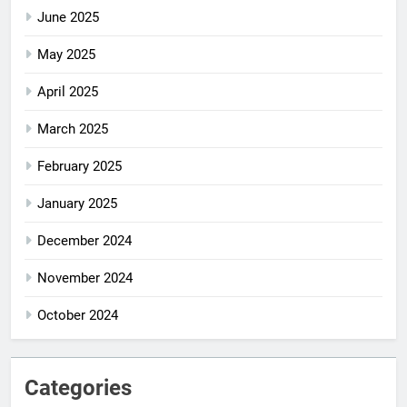
June 2025
May 2025
April 2025
March 2025
February 2025
January 2025
December 2024
November 2024
October 2024
Categories