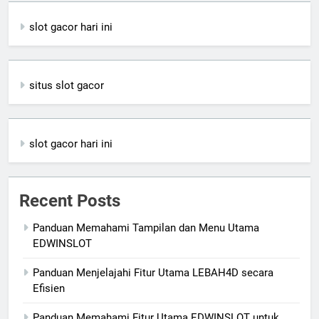
slot gacor hari ini
situs slot gacor
slot gacor hari ini
Recent Posts
Panduan Memahami Tampilan dan Menu Utama
EDWINSLOT
Panduan Menjelajahi Fitur Utama LEBAH4D secara
Efisien
Panduan Memahami Fitur Utama EDWINSLOT untuk