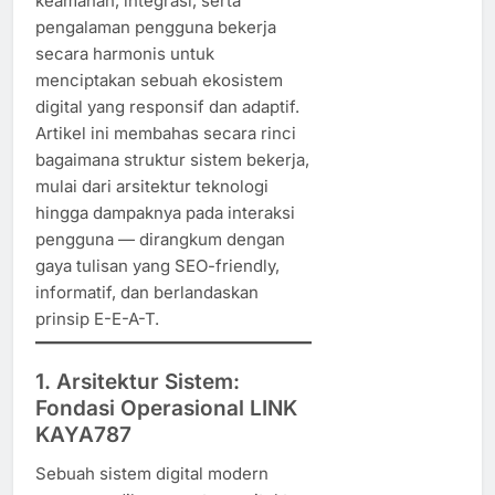
keamanan, integrasi, serta
pengalaman pengguna bekerja
secara harmonis untuk
menciptakan sebuah ekosistem
digital yang responsif dan adaptif.
Artikel ini membahas secara rinci
bagaimana struktur sistem bekerja,
mulai dari arsitektur teknologi
hingga dampaknya pada interaksi
pengguna — dirangkum dengan
gaya tulisan yang SEO-friendly,
informatif, dan berlandaskan
prinsip E-E-A-T.
1. Arsitektur Sistem:
Fondasi Operasional LINK
KAYA787
Sebuah sistem digital modern