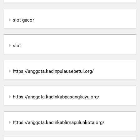
slot gacor
slot
https://anggota.kadinpulausebetul.org/
https://anggota.kadinkabpasangkayu.org/
https://anggota.kadinkablimapuluhkota.org/