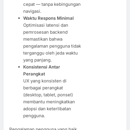
cepat — tanpa kebingungan
navigasi.
Waktu Respons Minimal
Optimisasi latensi dan
pemrosesan backend
memastikan bahwa
pengalaman pengguna tidak
terganggu oleh jeda waktu
yang panjang.
Konsistensi Antar
Perangkat
UX yang konsisten di
berbagai perangkat
(desktop, tablet, ponsel)
membantu meningkatkan
adopsi dan keterlibatan
pengguna.
Pengalaman pengguna yang baik