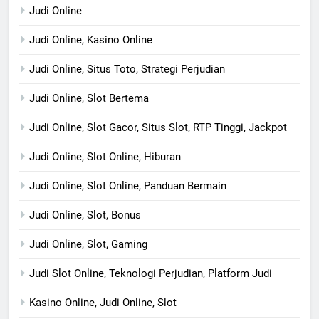
Judi Online
Judi Online, Kasino Online
Judi Online, Situs Toto, Strategi Perjudian
Judi Online, Slot Bertema
Judi Online, Slot Gacor, Situs Slot, RTP Tinggi, Jackpot
Judi Online, Slot Online, Hiburan
Judi Online, Slot Online, Panduan Bermain
Judi Online, Slot, Bonus
Judi Online, Slot, Gaming
Judi Slot Online, Teknologi Perjudian, Platform Judi
Kasino Online, Judi Online, Slot