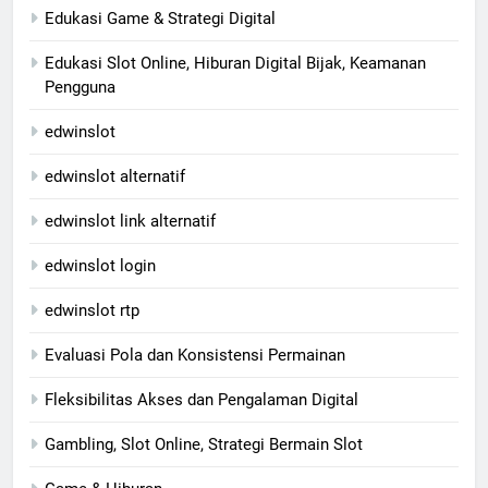
Edukasi Game & Strategi Digital
Edukasi Slot Online, Hiburan Digital Bijak, Keamanan
Pengguna
edwinslot
edwinslot alternatif
edwinslot link alternatif
edwinslot login
edwinslot rtp
Evaluasi Pola dan Konsistensi Permainan
Fleksibilitas Akses dan Pengalaman Digital
Gambling, Slot Online, Strategi Bermain Slot