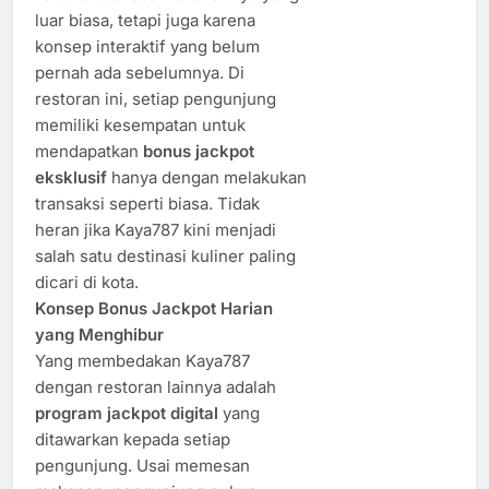
luar biasa, tetapi juga karena
konsep interaktif yang belum
pernah ada sebelumnya. Di
restoran ini, setiap pengunjung
memiliki kesempatan untuk
mendapatkan
bonus jackpot
eksklusif
hanya dengan melakukan
transaksi seperti biasa. Tidak
heran jika Kaya787 kini menjadi
salah satu destinasi kuliner paling
dicari di kota.
Konsep Bonus Jackpot Harian
yang Menghibur
Yang membedakan Kaya787
dengan restoran lainnya adalah
program jackpot digital
yang
ditawarkan kepada setiap
pengunjung. Usai memesan