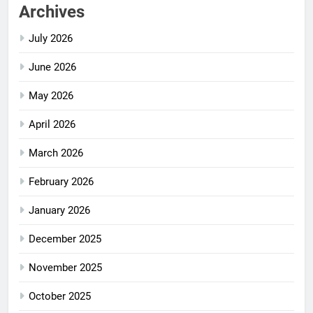
Archives
July 2026
June 2026
May 2026
April 2026
March 2026
February 2026
January 2026
December 2025
November 2025
October 2025