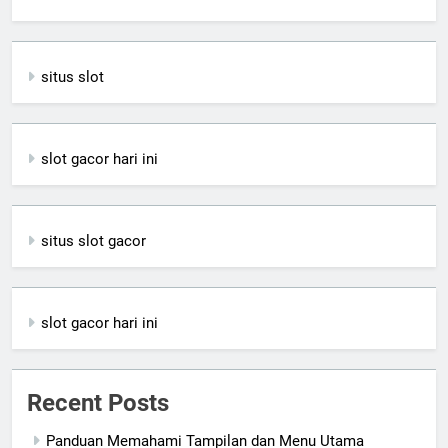
situs slot
slot gacor hari ini
situs slot gacor
slot gacor hari ini
Recent Posts
Panduan Memahami Tampilan dan Menu Utama