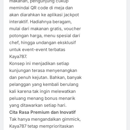
makanan, pengunjung cukup
memindai QR code di meja dan
akan diarahkan ke aplikasi jackpot
interaktif. Hadiahnya beragam,
mulai dari makanan gratis, voucher
potongan harga, menu spesial dari
chef, hingga undangan eksklusif
untuk event-event terbatas
Kaya787.
Konsep ini menjadikan setiap
kunjungan terasa menyenangkan
dan penuh kejutan. Bahkan, banyak
pelanggan yang kembali berulang
kali karena tak ingin melewatkan
peluang menang bonus menarik
yang ditawarkan setiap hari.
Cita Rasa Premium dan Inovatif
Tak hanya mengandalkan gimmick,
Kaya787 tetap memprioritaskan