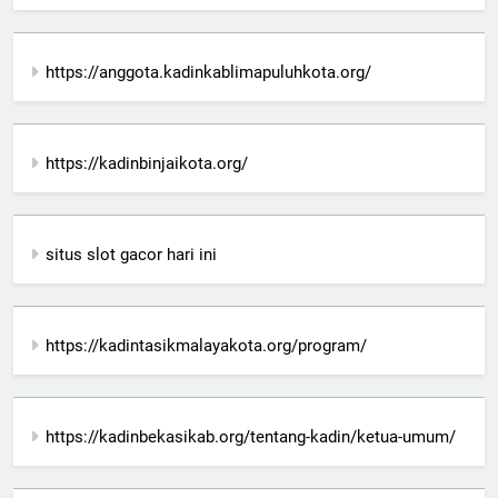
https://anggota.kadinkablimapuluhkota.org/
https://kadinbinjaikota.org/
situs slot gacor hari ini
https://kadintasikmalayakota.org/program/
https://kadinbekasikab.org/tentang-kadin/ketua-umum/