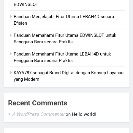
EDWINSLOT
Panduan Menjelajahi Fitur Utama LEBAH4D secara
Efisien
Panduan Memahami Fitur Utama EDWINSLOT untuk
Pengguna Baru secara Praktis
Panduan Memahami Fitur Utama LEBAH4D untuk
Pengguna Baru secara Praktis
KAYA787 sebagai Brand Digital dengan Konsep Layanan
yang Modern
Recent Comments
A WordPress Commenter
on
Hello world!