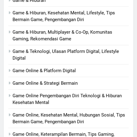
Game & Hiburan
Game & Hiburan, Kesehatan Mental, Lifestyle, Tips
Bermain Game, Pengembangan Diri
Game & Hiburan, Multiplayer & Co-Op, Komunitas
Gaming, Rekomendasi Game
Game & Teknologi, Ulasan Platform Digital, Lifestyle
Digital
Game Online & Platform Digital
Game Online & Strategi Bermain
Game Online Pengembangan Diri Teknologi & Hiburan
Kesehatan Mental
Game Online, Kesehatan Mental, Hubungan Sosial, Tips
Bermain Game, Pengembangan Diri
Game Online, Keterampilan Bermain, Tips Gaming,