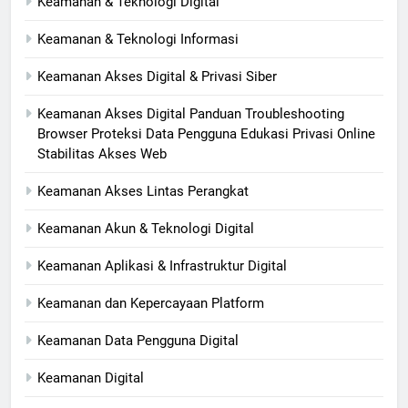
Keamanan & Teknologi Digital
Keamanan & Teknologi Informasi
Keamanan Akses Digital & Privasi Siber
Keamanan Akses Digital Panduan Troubleshooting
Browser Proteksi Data Pengguna Edukasi Privasi Online
Stabilitas Akses Web
Keamanan Akses Lintas Perangkat
Keamanan Akun & Teknologi Digital
Keamanan Aplikasi & Infrastruktur Digital
Keamanan dan Kepercayaan Platform
Keamanan Data Pengguna Digital
Keamanan Digital