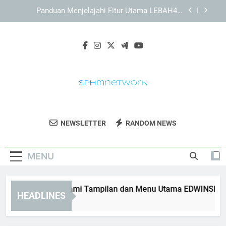
Skip
Panduan Memahami Fitur Utama EDWINSLOT
to
untuk Pengguna Baru secara Praktis
content
Panduan Memahami Fitur Utama LEBAH4D untuk
Pengguna Baru secara Praktis
Panduan Memahami Tampilan dan Menu Utama
EDWINSLOT
Panduan Menjelajahi Fitur Utama LEBAH4D
secara Efisien
Panduan Memahami Fitur Utama EDWINSLOT
untuk Pengguna Baru secara Praktis
SPHM Network
SPHM Network Memberikan Informasi Dan
Panduan Memahami Fitur Utama LEBAH4D untuk
NEWSLETTER
RANDOM NEWS
Pengguna Baru secara Praktis
Berita Terkini Untuk Masyarakat Modern.
Sumber Informasi Terpercaya.
MENU
anduan Memahami Tampilan dan Menu Utama EDWINSLOT
HEADLINES
 Weeks Ago