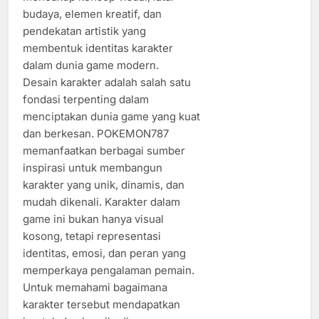
budaya, elemen kreatif, dan
pendekatan artistik yang
membentuk identitas karakter
dalam dunia game modern.
Desain karakter adalah salah satu
fondasi terpenting dalam
menciptakan dunia game yang kuat
dan berkesan. POKEMON787
memanfaatkan berbagai sumber
inspirasi untuk membangun
karakter yang unik, dinamis, dan
mudah dikenali. Karakter dalam
game ini bukan hanya visual
kosong, tetapi representasi
identitas, emosi, dan peran yang
memperkaya pengalaman pemain.
Untuk memahami bagaimana
karakter tersebut mendapatkan