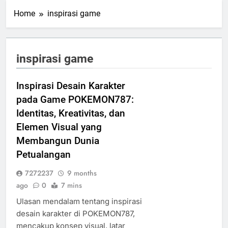
Home
inspirasi game
inspirasi game
Inspirasi Desain Karakter
pada Game POKEMON787:
Identitas, Kreativitas, dan
Elemen Visual yang
Membangun Dunia
Petualangan
7272237
9 months
ago
0
7 mins
Ulasan mendalam tentang inspirasi
desain karakter di POKEMON787,
mencakup konsep visual, latar