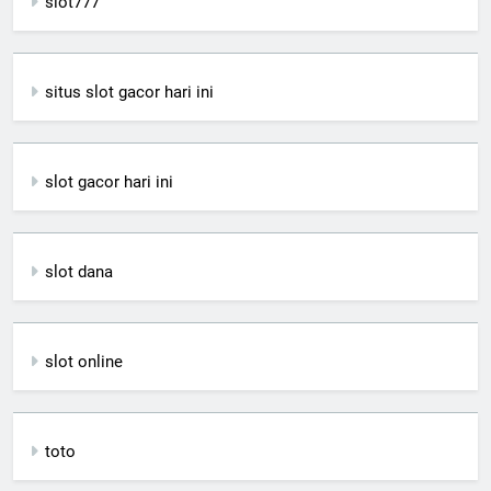
slot777
situs slot gacor hari ini
slot gacor hari ini
slot dana
slot online
toto