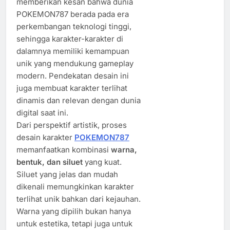
memberikan kesan bahwa dunia
POKEMON787 berada pada era
perkembangan teknologi tinggi,
sehingga karakter-karakter di
dalamnya memiliki kemampuan
unik yang mendukung gameplay
modern. Pendekatan desain ini
juga membuat karakter terlihat
dinamis dan relevan dengan dunia
digital saat ini.
Dari perspektif artistik, proses
desain karakter
POKEMON787
memanfaatkan kombinasi
warna,
bentuk, dan siluet
yang kuat.
Siluet yang jelas dan mudah
dikenali memungkinkan karakter
terlihat unik bahkan dari kejauhan.
Warna yang dipilih bukan hanya
untuk estetika, tetapi juga untuk