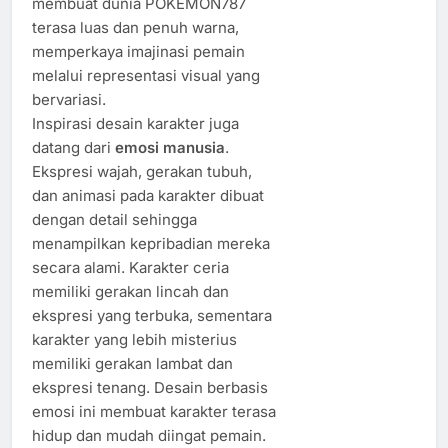
membuat dunia POKEMON787
terasa luas dan penuh warna,
memperkaya imajinasi pemain
melalui representasi visual yang
bervariasi.
Inspirasi desain karakter juga
datang dari
emosi manusia
.
Ekspresi wajah, gerakan tubuh,
dan animasi pada karakter dibuat
dengan detail sehingga
menampilkan kepribadian mereka
secara alami. Karakter ceria
memiliki gerakan lincah dan
ekspresi yang terbuka, sementara
karakter yang lebih misterius
memiliki gerakan lambat dan
ekspresi tenang. Desain berbasis
emosi ini membuat karakter terasa
hidup dan mudah diingat pemain.