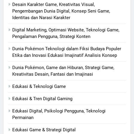
Desain Karakter Game, Kreativitas Visual,
Pengembangan Dunia Digital, Konsep Seni Game,
Identitas dan Narasi Karakter
Digital Marketing, Optimasi Website, Teknologi Game,
Pengalaman Pengguna, Strategi Konten
Dunia Pokémon Teknologi dalam Fiksi Budaya Populer
Etika dan Inovasi Edukasi Imajinatif Analisis Konsep
Dunia Pokémon, Game dan Hiburan, Strategi Game,
Kreativitas Desain, Fantasi dan Imajinasi
Edukasi & Teknologi Game
Edukasi & Tren Digital Gaming
Edukasi Digital, Psikologi Pengguna, Teknologi
Permainan
Edukasi Game & Strategi Digital