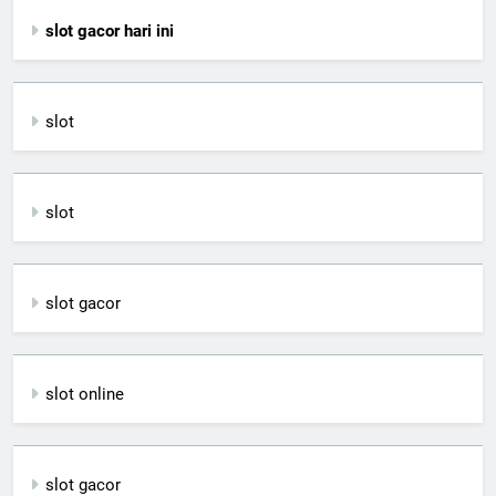
slot gacor hari ini
slot
slot
slot gacor
slot online
slot gacor