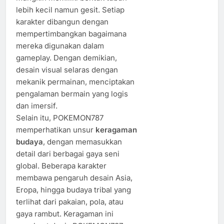
lebih kecil namun gesit. Setiap
karakter dibangun dengan
mempertimbangkan bagaimana
mereka digunakan dalam
gameplay. Dengan demikian,
desain visual selaras dengan
mekanik permainan, menciptakan
pengalaman bermain yang logis
dan imersif.
Selain itu, POKEMON787
memperhatikan unsur
keragaman
budaya
, dengan memasukkan
detail dari berbagai gaya seni
global. Beberapa karakter
membawa pengaruh desain Asia,
Eropa, hingga budaya tribal yang
terlihat dari pakaian, pola, atau
gaya rambut. Keragaman ini