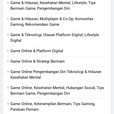
Game & Hiburan, Kesehatan Mental, Lifestyle, Tips
Bermain Game, Pengembangan Diri
Game & Hiburan, Multiplayer & Co-Op, Komunitas
Gaming, Rekomendasi Game
Game & Teknologi, Ulasan Platform Digital, Lifestyle
Digital
Game Online & Platform Digital
Game Online & Strategi Bermain
Game Online Pengembangan Diri Teknologi & Hiburan
Kesehatan Mental
Game Online, Kesehatan Mental, Hubungan Sosial, Tips
Bermain Game, Pengembangan Diri
Game Online, Keterampilan Bermain, Tips Gaming,
Panduan Pemain