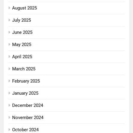
August 2025
July 2025
June 2025
May 2025
April 2025
March 2025
February 2025
January 2025
December 2024
November 2024
October 2024