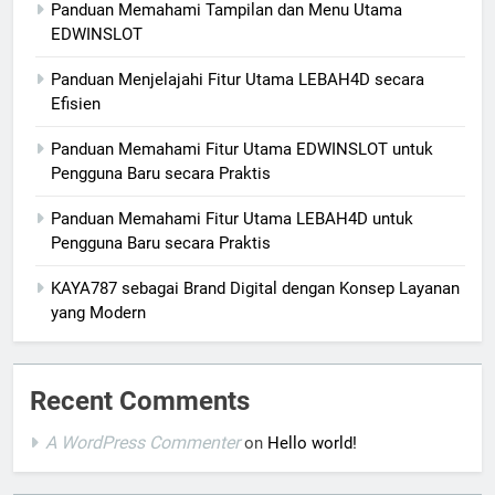
Panduan Memahami Tampilan dan Menu Utama
EDWINSLOT
Panduan Menjelajahi Fitur Utama LEBAH4D secara
Efisien
Panduan Memahami Fitur Utama EDWINSLOT untuk
Pengguna Baru secara Praktis
Panduan Memahami Fitur Utama LEBAH4D untuk
Pengguna Baru secara Praktis
KAYA787 sebagai Brand Digital dengan Konsep Layanan
yang Modern
Recent Comments
A WordPress Commenter
on
Hello world!