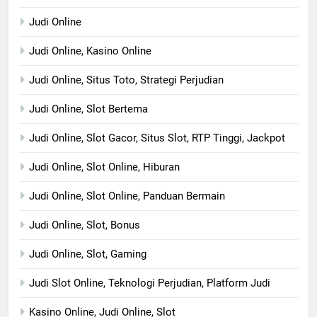
Judi Online
Judi Online, Kasino Online
Judi Online, Situs Toto, Strategi Perjudian
Judi Online, Slot Bertema
Judi Online, Slot Gacor, Situs Slot, RTP Tinggi, Jackpot
Judi Online, Slot Online, Hiburan
Judi Online, Slot Online, Panduan Bermain
Judi Online, Slot, Bonus
Judi Online, Slot, Gaming
Judi Slot Online, Teknologi Perjudian, Platform Judi
Kasino Online, Judi Online, Slot