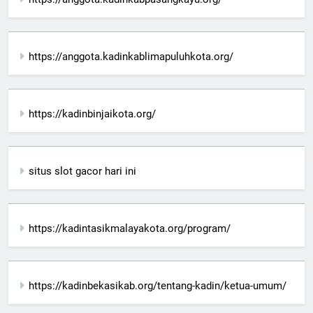
https://anggota.kadinkablimapuluhkota.org/
https://kadinbinjaikota.org/
situs slot gacor hari ini
https://kadintasikmalayakota.org/program/
https://kadinbekasikab.org/tentang-kadin/ketua-umum/