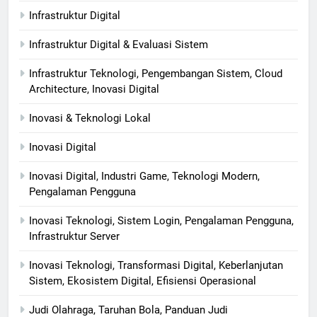
Infrastruktur Digital
Infrastruktur Digital & Evaluasi Sistem
Infrastruktur Teknologi, Pengembangan Sistem, Cloud
Architecture, Inovasi Digital
Inovasi & Teknologi Lokal
Inovasi Digital
Inovasi Digital, Industri Game, Teknologi Modern,
Pengalaman Pengguna
Inovasi Teknologi, Sistem Login, Pengalaman Pengguna,
Infrastruktur Server
Inovasi Teknologi, Transformasi Digital, Keberlanjutan
Sistem, Ekosistem Digital, Efisiensi Operasional
Judi Olahraga, Taruhan Bola, Panduan Judi