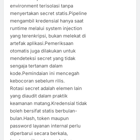
environment terisolasi tanpa
menyertakan secret statis.Pipeline
mengambil kredensial hanya saat
runtime melalui system injection
yang terenkripsi, bukan melekat di
artefak aplikasi.Pemeriksaan
otomatis juga dilakukan untuk
mendeteksi secret yang tidak
sengaja tertanam dalam
kode.Pemindaian ini mencegah
kebocoran sebelum rilis.
Rotasi secret adalah elemen lain
yang diaudit dalam praktik
keamanan matang.Kredensial tidak
boleh bersifat statis berbulan-
bulan.Hash, token maupun
password layanan internal perlu
diperbarui secara berkala,