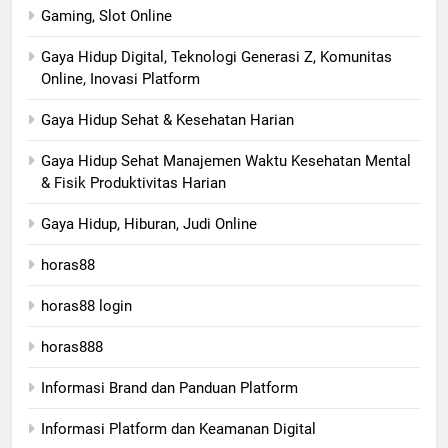
Gaming, Slot Online
Gaya Hidup Digital, Teknologi Generasi Z, Komunitas
Online, Inovasi Platform
Gaya Hidup Sehat & Kesehatan Harian
Gaya Hidup Sehat Manajemen Waktu Kesehatan Mental
& Fisik Produktivitas Harian
Gaya Hidup, Hiburan, Judi Online
horas88
horas88 login
horas888
Informasi Brand dan Panduan Platform
Informasi Platform dan Keamanan Digital