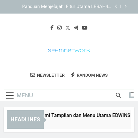
Skip
Panduan Memahami Fitur Utama EDWINSLOT
to
untuk Pengguna Baru secara Praktis
content
Panduan Memahami Fitur Utama LEBAH4D untuk
Pengguna Baru secara Praktis
Panduan Memahami Tampilan dan Menu Utama
EDWINSLOT
Panduan Menjelajahi Fitur Utama LEBAH4D
secara Efisien
Panduan Memahami Fitur Utama EDWINSLOT
untuk Pengguna Baru secara Praktis
SPHM Network
SPHM Network Memberikan Informasi Dan
Panduan Memahami Fitur Utama LEBAH4D untuk
NEWSLETTER
RANDOM NEWS
Pengguna Baru secara Praktis
Berita Terkini Untuk Masyarakat Modern.
Sumber Informasi Terpercaya.
MENU
anduan Memahami Tampilan dan Menu Utama EDWINSLOT
HEADLINES
Weeks Ago