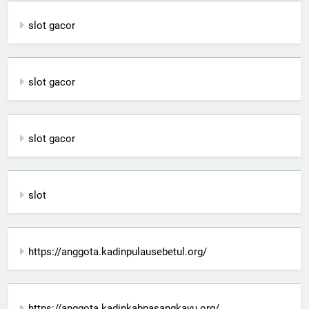
slot gacor
slot gacor
slot gacor
slot
https://anggota.kadinpulausebetul.org/
https://anggota.kadinkabpasangkayu.org/