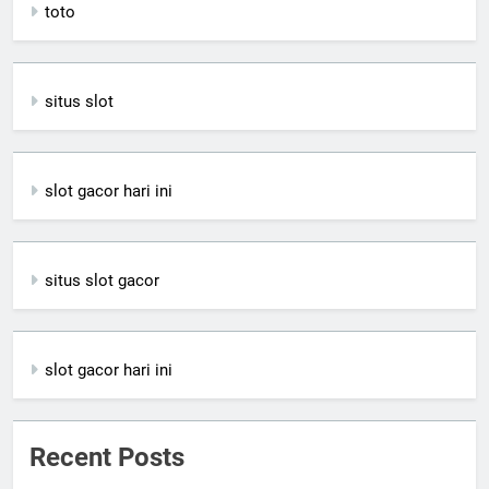
toto
situs slot
slot gacor hari ini
situs slot gacor
slot gacor hari ini
Recent Posts