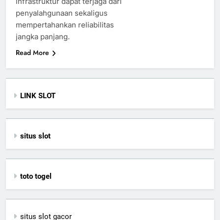
infrastruktur dapat terjaga dari
penyalahgunaan sekaligus
mempertahankan reliabilitas
jangka panjang.
Read More
LINK SLOT
situs slot
toto togel
situs slot gacor