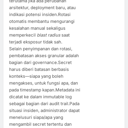
terutama jika ada perubahan
arsitektur, deployment baru, atau
indikasi potensi insiden.Rotasi
otomatis membantu mengurangi
kesalahan manual sekaligus
memperkecil
blast radius
saat
terjadi eksposur tidak sah.
Selain penyimpanan dan rotasi,
pembatasan akses granular adalah
bagian dari governance.Secret
harus diberi batasan berbasis
konteks—siapa yang boleh
mengakses, untuk fungsi apa, dan
pada timestamp kapan.Metadata ini
dicatat ke dalam immutable log
sebagai bagian dari audit trail.Pada
situasi insiden, administrator dapat
menelusuri siapa/apa yang
mengambil secret tertentu dan