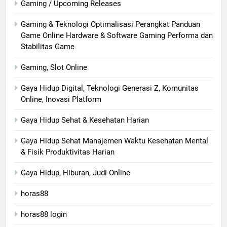
Gaming / Upcoming Releases
Gaming & Teknologi Optimalisasi Perangkat Panduan
Game Online Hardware & Software Gaming Performa dan
Stabilitas Game
Gaming, Slot Online
Gaya Hidup Digital, Teknologi Generasi Z, Komunitas
Online, Inovasi Platform
Gaya Hidup Sehat & Kesehatan Harian
Gaya Hidup Sehat Manajemen Waktu Kesehatan Mental
& Fisik Produktivitas Harian
Gaya Hidup, Hiburan, Judi Online
horas88
horas88 login