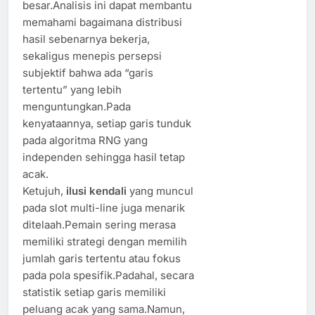
besar.Analisis ini dapat membantu
memahami bagaimana distribusi
hasil sebenarnya bekerja,
sekaligus menepis persepsi
subjektif bahwa ada “garis
tertentu” yang lebih
menguntungkan.Pada
kenyataannya, setiap garis tunduk
pada algoritma RNG yang
independen sehingga hasil tetap
acak.
Ketujuh,
ilusi kendali
yang muncul
pada slot multi-line juga menarik
ditelaah.Pemain sering merasa
memiliki strategi dengan memilih
jumlah garis tertentu atau fokus
pada pola spesifik.Padahal, secara
statistik setiap garis memiliki
peluang acak yang sama.Namun,