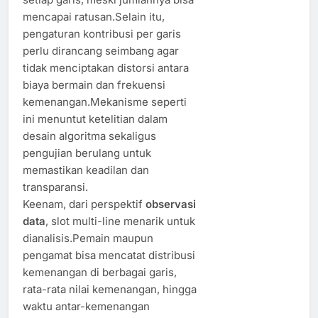
mencapai ratusan.Selain itu,
pengaturan kontribusi per garis
perlu dirancang seimbang agar
tidak menciptakan distorsi antara
biaya bermain dan frekuensi
kemenangan.Mekanisme seperti
ini menuntut ketelitian dalam
desain algoritma sekaligus
pengujian berulang untuk
memastikan keadilan dan
transparansi.
Keenam, dari perspektif
observasi
data
, slot multi-line menarik untuk
dianalisis.Pemain maupun
pengamat bisa mencatat distribusi
kemenangan di berbagai garis,
rata-rata nilai kemenangan, hingga
waktu antar-kemenangan