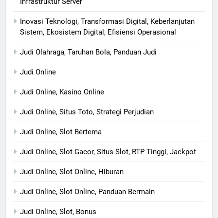
Infrastruktur Server
Inovasi Teknologi, Transformasi Digital, Keberlanjutan
Sistem, Ekosistem Digital, Efisiensi Operasional
Judi Olahraga, Taruhan Bola, Panduan Judi
Judi Online
Judi Online, Kasino Online
Judi Online, Situs Toto, Strategi Perjudian
Judi Online, Slot Bertema
Judi Online, Slot Gacor, Situs Slot, RTP Tinggi, Jackpot
Judi Online, Slot Online, Hiburan
Judi Online, Slot Online, Panduan Bermain
Judi Online, Slot, Bonus