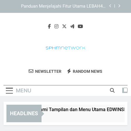
Skip
Panduan Memahami Fitur Utama EDWINSLOT
to
untuk Pengguna Baru secara Praktis
content
Panduan Memahami Fitur Utama LEBAH4D untuk
Pengguna Baru secara Praktis
Panduan Memahami Tampilan dan Menu Utama
EDWINSLOT
Panduan Menjelajahi Fitur Utama LEBAH4D
secara Efisien
Panduan Memahami Fitur Utama EDWINSLOT
untuk Pengguna Baru secara Praktis
SPHM Network
SPHM Network Memberikan Informasi Dan
Panduan Memahami Fitur Utama LEBAH4D untuk
NEWSLETTER
RANDOM NEWS
Pengguna Baru secara Praktis
Berita Terkini Untuk Masyarakat Modern.
Sumber Informasi Terpercaya.
MENU
anduan Memahami Tampilan dan Menu Utama EDWINSLOT
HEADLINES
Weeks Ago