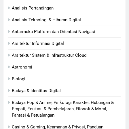
Analisis Pertandingan
Analisis Teknologi & Hiburan Digital
Antarmuka Platform dan Orientasi Navigasi
Arsitektur Informasi Digital
Arsitektur Sistem & Infrastruktur Cloud
Astronomi
Biologi
Budaya & Identitas Digital
Budaya Pop & Anime, Psikologi Karakter, Hubungan &
Empati, Edukasi & Pembelajaran, Filosofi & Moral,
Fantasi & Petualangan
Casino & Gaming, Keamanan & Privasi, Panduan