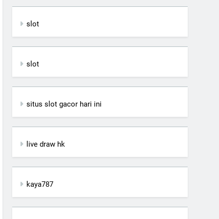
slot
slot
situs slot gacor hari ini
live draw hk
kaya787