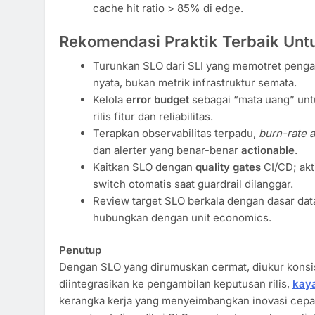
cache hit ratio > 85% di edge.
Rekomendasi Praktik Terbaik Un
Turunkan SLO dari SLI yang memotret peng
nyata, bukan metrik infrastruktur semata.
Kelola
error budget
sebagai “mata uang” un
rilis fitur dan reliabilitas.
Terapkan observabilitas terpadu,
burn-rate a
dan alerter yang benar-benar
actionable
.
Kaitkan SLO dengan
quality gates
CI/CD; akti
switch otomatis saat guardrail dilanggar.
Review target SLO berkala dengan dasar dat
hubungkan dengan unit economics.
Penutup
Dengan SLO yang dirumuskan cermat, diukur konsi
diintegrasikan ke pengambilan keputusan rilis,
kay
kerangka kerja yang menyeimbangkan inovasi cepa