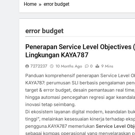
Home
error budget
error budget
Penerapan Service Level Objectives 
Lingkungan KAYA787
7272237
10 Months Ago
0
9 Mins
Panduan komprehensif penerapan Service Level Ob
KAYA787: perumusan SLI berbasis pengalaman pen
target & error budget, desain pemantauan real time, 
hingga automasi pencegahan regresi agar keandal
inovasi tetap seimbang.
Di ekosistem layanan digital modern, keandalan bu
tinggi”, melainkan kesesuaian kinerja terhadap eks
pengguna.KAYA787 memerlukan
Service Level Obj
sebagai kompas operasional yang menyelaraskan pr