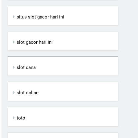
situs slot gacor hari ini
slot gacor hari ini
slot dana
slot online
toto