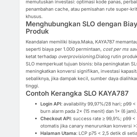
memutuskan investasi: optimasi kode panas, perbai
penambahan cache, atau pemisahan rute super-kriti
khusus.
Menghubungkan SLO dengan Biaya
Produk
Keandalan memiliki biaya.Maka, KAYA787 memant
seperti biaya per 1.000 permintaan,
cost per ms sa
ketat terhadap
overprovisioning
.Dialog rutin prod
SLO memperkuat tujuan bisnis: bila peningkatan SL
meningkatkan konversi signifikan, investasi kapasi
sebaliknya, jika dampak kecil, sumber daya dialihkan
tinggi.
Contoh Kerangka SLO KAYA787
Login API
: availability 99,97%/28 hari; p99 
burn alarm pada 2× (15 menit) dan 1× (6 jam).
Checkout API
: success rate ≥ 99,9%; p99 <
otomatis jika canary menurunkan konversi >
Halaman Utama
: LCP p75 < 2,5 detik di seti