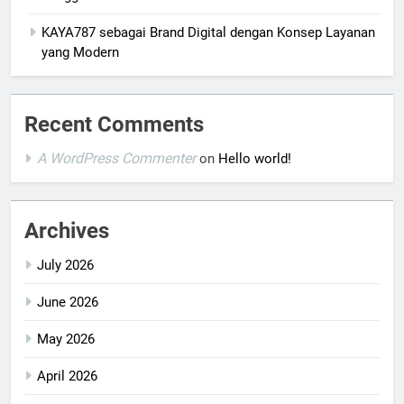
KAYA787 sebagai Brand Digital dengan Konsep Layanan
yang Modern
Recent Comments
A WordPress Commenter
on
Hello world!
Archives
July 2026
June 2026
May 2026
April 2026