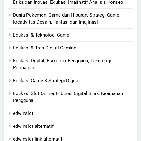
Etika dan Inovasi Edukasi Imajinatif Analisis Konsep
Dunia Pokémon, Game dan Hiburan, Strategi Game,
Kreativitas Desain, Fantasi dan Imajinasi
Edukasi & Teknologi Game
Edukasi & Tren Digital Gaming
Edukasi Digital, Psikologi Pengguna, Teknologi
Permainan
Edukasi Game & Strategi Digital
Edukasi Slot Online, Hiburan Digital Bijak, Keamanan
Pengguna
edwinslot
edwinslot alternatif
edwinslot link alternatif