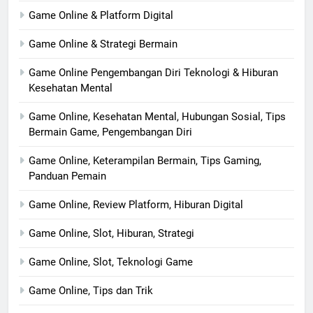
Game Online & Platform Digital
Game Online & Strategi Bermain
Game Online Pengembangan Diri Teknologi & Hiburan
Kesehatan Mental
Game Online, Kesehatan Mental, Hubungan Sosial, Tips
Bermain Game, Pengembangan Diri
Game Online, Keterampilan Bermain, Tips Gaming,
Panduan Pemain
Game Online, Review Platform, Hiburan Digital
Game Online, Slot, Hiburan, Strategi
Game Online, Slot, Teknologi Game
Game Online, Tips dan Trik