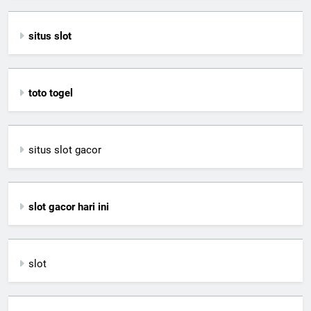
situs slot
toto togel
situs slot gacor
slot gacor hari ini
slot