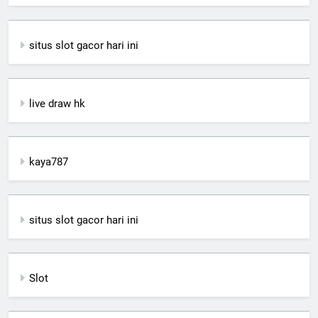
situs slot gacor hari ini
live draw hk
kaya787
situs slot gacor hari ini
Slot