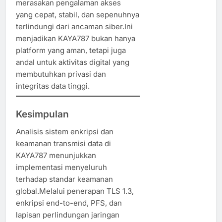
merasakan pengalaman akses
yang cepat, stabil, dan sepenuhnya
terlindungi dari ancaman siber.Ini
menjadikan KAYA787 bukan hanya
platform yang aman, tetapi juga
andal untuk aktivitas digital yang
membutuhkan privasi dan
integritas data tinggi.
Kesimpulan
Analisis sistem enkripsi dan
keamanan transmisi data di
KAYA787 menunjukkan
implementasi menyeluruh
terhadap standar keamanan
global.Melalui penerapan TLS 1.3,
enkripsi end-to-end, PFS, dan
lapisan perlindungan jaringan