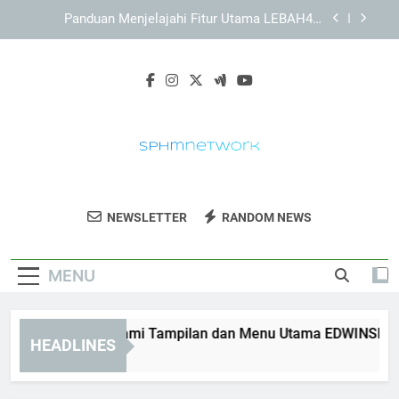
Skip
Panduan Memahami Fitur Utama EDWINSLOT
to
untuk Pengguna Baru secara Praktis
content
Panduan Memahami Fitur Utama LEBAH4D untuk
Pengguna Baru secara Praktis
Panduan Memahami Tampilan dan Menu Utama
EDWINSLOT
Panduan Menjelajahi Fitur Utama LEBAH4D
secara Efisien
Panduan Memahami Fitur Utama EDWINSLOT
untuk Pengguna Baru secara Praktis
SPHM Network
SPHM Network Memberikan Informasi Dan
Panduan Memahami Fitur Utama LEBAH4D untuk
NEWSLETTER
RANDOM NEWS
Pengguna Baru secara Praktis
Berita Terkini Untuk Masyarakat Modern.
Sumber Informasi Terpercaya.
MENU
anduan Memahami Tampilan dan Menu Utama EDWINSLOT
HEADLINES
Weeks Ago