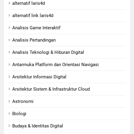
alternatif laris4d
alternatif link laris4d
Analisis Game Interaktif
Analisis Pertandingan
Analisis Teknologi & Hiburan Digital
Antarmuka Platform dan Orientasi Navigasi
Arsitektur Informasi Digital
Arsitektur Sistem & Infrastruktur Cloud
Astronomi
Biologi
Budaya & Identitas Digital