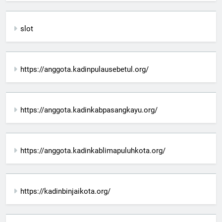
slot
https://anggota.kadinpulausebetul.org/
https://anggota.kadinkabpasangkayu.org/
https://anggota.kadinkablimapuluhkota.org/
https://kadinbinjaikota.org/