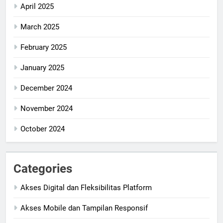
April 2025
March 2025
February 2025
January 2025
December 2024
November 2024
October 2024
Categories
Akses Digital dan Fleksibilitas Platform
Akses Mobile dan Tampilan Responsif