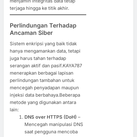
menjamin integritas data tetap
terjaga hingga ke titik akhir.
Perlindungan Terhadap
Ancaman Siber
Sistem enkripsi yang baik tidak
hanya mengamankan data, tetapi
juga harus tahan terhadap
serangan aktif dan pasif.KAYA787
menerapkan berbagai lapisan
perlindungan tambahan untuk
mencegah penyadapan maupun
injeksi data berbahaya.Beberapa
metode yang digunakan antara
lain:
DNS over HTTPS (DoH)
–
Mencegah manipulasi DNS
saat pengguna mencoba