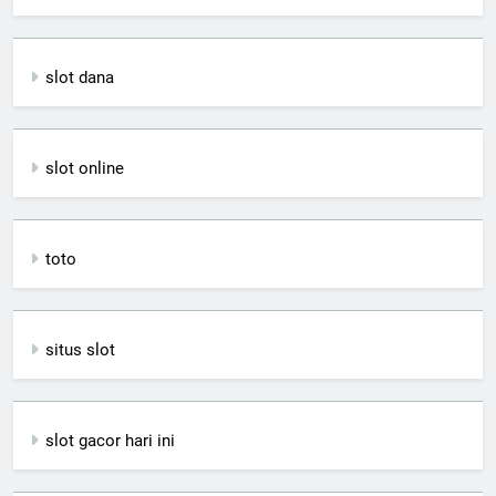
slot dana
slot online
toto
situs slot
slot gacor hari ini