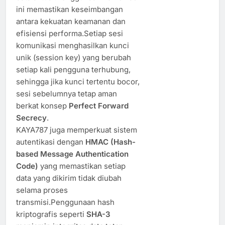
ini memastikan keseimbangan
antara kekuatan keamanan dan
efisiensi performa.Setiap sesi
komunikasi menghasilkan kunci
unik (session key) yang berubah
setiap kali pengguna terhubung,
sehingga jika kunci tertentu bocor,
sesi sebelumnya tetap aman
berkat konsep
Perfect Forward
Secrecy
.
KAYA787 juga memperkuat sistem
autentikasi dengan
HMAC (Hash-
based Message Authentication
Code)
yang memastikan setiap
data yang dikirim tidak diubah
selama proses
transmisi.Penggunaan hash
kriptografis seperti
SHA-3