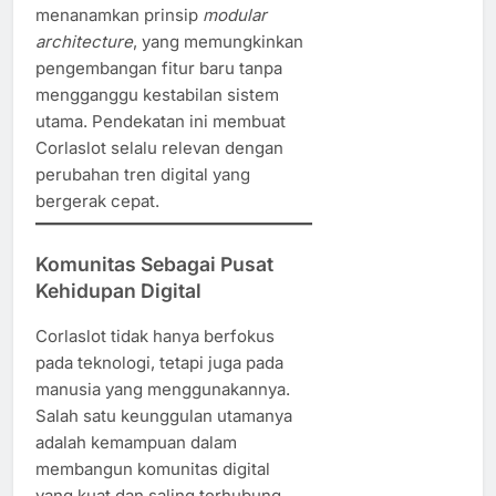
menanamkan prinsip
modular
architecture
, yang memungkinkan
pengembangan fitur baru tanpa
mengganggu kestabilan sistem
utama. Pendekatan ini membuat
Corlaslot selalu relevan dengan
perubahan tren digital yang
bergerak cepat.
Komunitas Sebagai Pusat
Kehidupan Digital
Corlaslot tidak hanya berfokus
pada teknologi, tetapi juga pada
manusia yang menggunakannya.
Salah satu keunggulan utamanya
adalah kemampuan dalam
membangun komunitas digital
yang kuat dan saling terhubung.