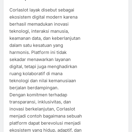
Corlaslot layak disebut sebagai
ekosistem digital modern karena
berhasil memadukan inovasi
teknologi, interaksi manusia,
keamanan data, dan keberlanjutan
dalam satu kesatuan yang
harmonis. Platform ini tidak
sekadar menawarkan layanan
digital, tetapi juga menghadirkan
ruang kolaboratif di mana
teknologi dan nilai kemanusiaan
berjalan berdampingan.
Dengan komitmen terhadap
transparansi, inklusivitas, dan
inovasi berkelanjutan, Corlaslot
menjadi contoh bagaimana sebuah
platform dapat berevolusi menjadi
ekosistem yang hidup, adaptif, dan