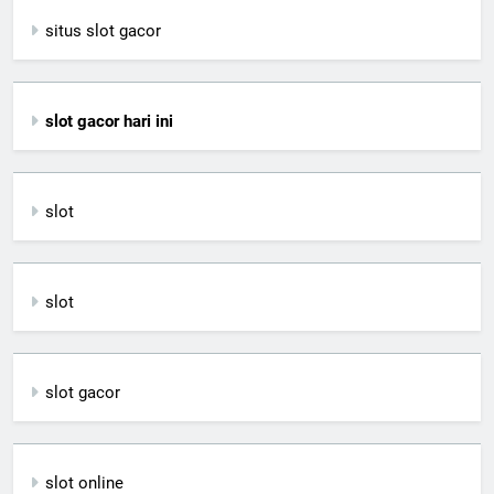
situs slot gacor
slot gacor hari ini
slot
slot
slot gacor
slot online