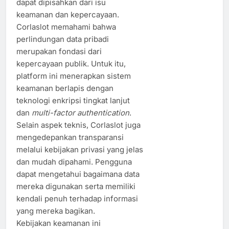
dapat dipisahkan dari isu
keamanan dan kepercayaan.
Corlaslot memahami bahwa
perlindungan data pribadi
merupakan fondasi dari
kepercayaan publik. Untuk itu,
platform ini menerapkan sistem
keamanan berlapis dengan
teknologi enkripsi tingkat lanjut
dan
multi-factor authentication
.
Selain aspek teknis, Corlaslot juga
mengedepankan transparansi
melalui kebijakan privasi yang jelas
dan mudah dipahami. Pengguna
dapat mengetahui bagaimana data
mereka digunakan serta memiliki
kendali penuh terhadap informasi
yang mereka bagikan.
Kebijakan keamanan ini