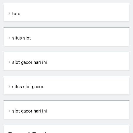
toto
situs slot
slot gacor hari ini
situs slot gacor
slot gacor hari ini