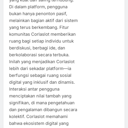
Di dalam platform, pengguna
bukan hanya penonton pasif,
melainkan bagian aktif dari sistem
yang terus berkembang. Fitur
komunitas Corlaslot memberikan
ruang bagi setiap individu untuk
berdiskusi, berbagi ide, dan
berkolaborasi secara terbuka.
Inilah yang menjadikan Corlaslot
lebih dari sekadar platform—ia
berfungsi sebagai ruang sosial
digital yang inklusif dan dinamis.
Interaksi antar pengguna
menciptakan nilai tambah yang
signifikan, di mana pengetahuan
dan pengalaman dibangun secara
kolektif. Corlaslot memahami
bahwa ekosistem digital yang