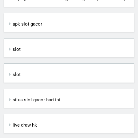
apk slot gacor
slot
slot
situs slot gacor hari ini
live draw hk