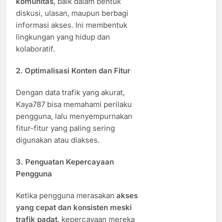
komunitas
, baik dalam bentuk
diskusi, ulasan, maupun berbagi
informasi akses. Ini membentuk
lingkungan yang hidup dan
kolaboratif.
2.
Optimalisasi Konten dan Fitur
Dengan data trafik yang akurat,
Kaya787 bisa memahami perilaku
pengguna, lalu menyempurnakan
fitur-fitur yang paling sering
digunakan atau diakses.
3.
Penguatan Kepercayaan
Pengguna
Ketika pengguna merasakan
akses
yang cepat dan konsisten meski
trafik padat
, kepercayaan mereka