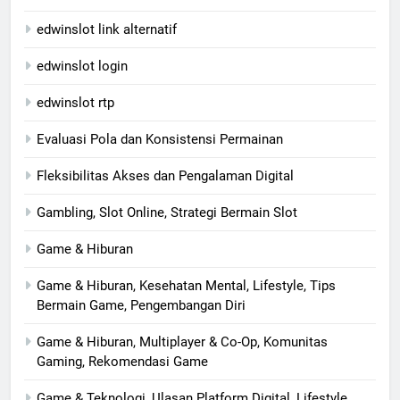
edwinslot link alternatif
edwinslot login
edwinslot rtp
Evaluasi Pola dan Konsistensi Permainan
Fleksibilitas Akses dan Pengalaman Digital
Gambling, Slot Online, Strategi Bermain Slot
Game & Hiburan
Game & Hiburan, Kesehatan Mental, Lifestyle, Tips
Bermain Game, Pengembangan Diri
Game & Hiburan, Multiplayer & Co-Op, Komunitas
Gaming, Rekomendasi Game
Game & Teknologi, Ulasan Platform Digital, Lifestyle