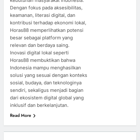
kebutuhan masyarakat Indonesia.
Dengan fokus pada aksesibilitas,
keamanan, literasi digital, dan
kontribusi terhadap ekonomi lokal,
Horas88 memperlihatkan potensi
besar sebagai platform yang
relevan dan berdaya saing.
Inovasi digital lokal seperti
Horas88 membuktikan bahwa
Indonesia mampu menghasilkan
solusi yang sesuai dengan konteks
sosial, budaya, dan teknologinya
sendiri, sekaligus menjadi bagian
dari ekosistem digital global yang
inklusif dan berkelanjutan.
Read More