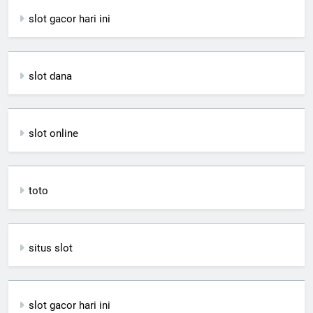
slot gacor hari ini
slot dana
slot online
toto
situs slot
slot gacor hari ini