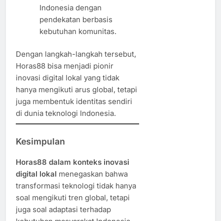
Indonesia dengan
pendekatan berbasis
kebutuhan komunitas.
Dengan langkah-langkah tersebut,
Horas88 bisa menjadi pionir
inovasi digital lokal yang tidak
hanya mengikuti arus global, tetapi
juga membentuk identitas sendiri
di dunia teknologi Indonesia.
Kesimpulan
Horas88 dalam konteks inovasi
digital lokal
menegaskan bahwa
transformasi teknologi tidak hanya
soal mengikuti tren global, tetapi
juga soal adaptasi terhadap