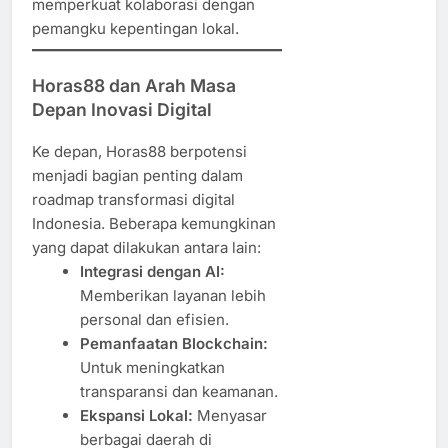
memperkuat kolaborasi dengan
pemangku kepentingan lokal.
Horas88 dan Arah Masa
Depan Inovasi Digital
Ke depan, Horas88 berpotensi
menjadi bagian penting dalam
roadmap transformasi digital
Indonesia. Beberapa kemungkinan
yang dapat dilakukan antara lain:
Integrasi dengan AI:
Memberikan layanan lebih
personal dan efisien.
Pemanfaatan Blockchain:
Untuk meningkatkan
transparansi dan keamanan.
Ekspansi Lokal:
Menyasar
berbagai daerah di