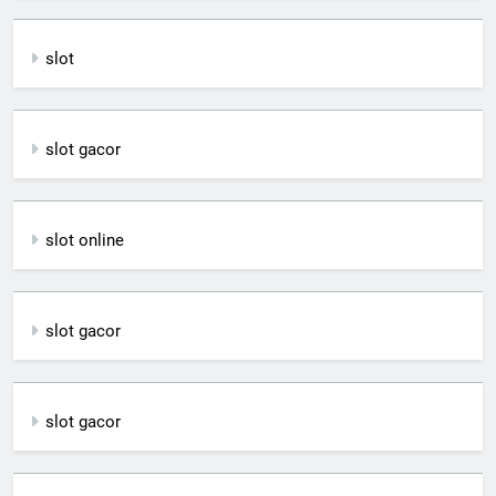
slot
slot gacor
slot online
slot gacor
slot gacor