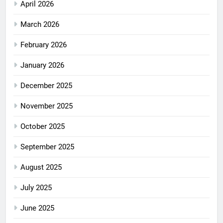
April 2026
March 2026
February 2026
January 2026
December 2025
November 2025
October 2025
September 2025
August 2025
July 2025
June 2025