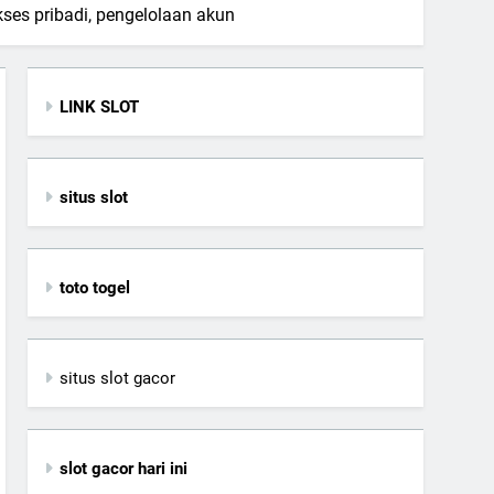
kses pribadi, pengelolaan akun
LINK SLOT
situs slot
toto togel
situs slot gacor
slot gacor hari ini