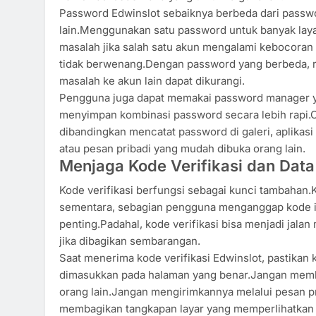
Password Edwinslot sebaiknya berbeda dari passw
lain.Menggunakan satu password untuk banyak lay
masalah jika salah satu akun mengalami kebocoran 
tidak berwenang.Dengan password yang berbeda, r
masalah ke akun lain dapat dikurangi.
Pengguna juga dapat memakai password manager y
menyimpan kombinasi password secara lebih rapi.C
dibandingkan mencatat password di galeri, aplikasi 
atau pesan pribadi yang mudah dibuka orang lain.
Menjaga Kode Verifikasi dan Dat
Kode verifikasi berfungsi sebagai kunci tambahan.
sementara, sebagian pengguna menganggap kode ini
penting.Padahal, kode verifikasi bisa menjadi jalan 
jika dibagikan sembarangan.
Saat menerima kode verifikasi Edwinslot, pastikan
dimasukkan pada halaman yang benar.Jangan mem
orang lain.Jangan mengirimkannya melalui pesan p
membagikan tangkapan layar yang memperlihatkan 