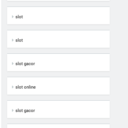
slot
slot
slot gacor
slot online
slot gacor