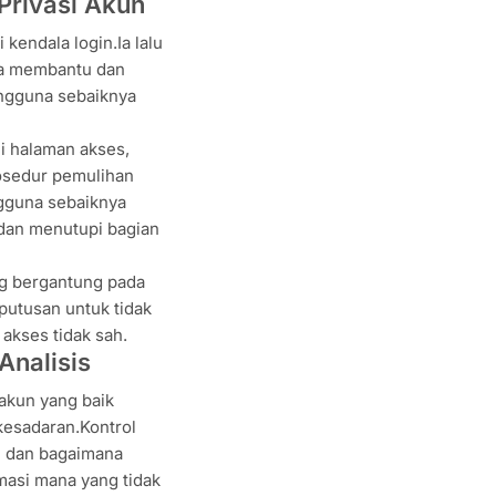
Privasi Akun
endala login.Ia lalu
sa membantu dan
pengguna sebaiknya
i halaman akses,
osedur pemulihan
ngguna sebaiknya
 dan menutupi bagian
ng bergantung pada
putusan untuk tidak
akses tidak sah.
Analisis
akun yang baik
 kesadaran.Kontrol
i dan bagaimana
masi mana yang tidak