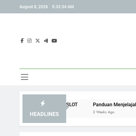
Skip
August 8, 2026
5:33:35 AM
to
content
SP
SPHM Netw
enu Utama EDWINSLOT
Panduan Menjelajahi Fitur Utam
2 Weeks Ago
HEADLINES