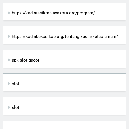
https://kadintasikmalayakota.org/program/
https://kadinbekasikab.org/tentang-kadin/ketua-umum/
apk slot gacor
slot
slot