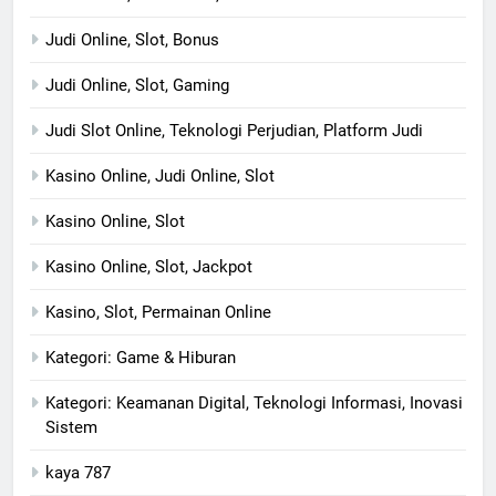
Judi Online, Slot, Bonus
Judi Online, Slot, Gaming
Judi Slot Online, Teknologi Perjudian, Platform Judi
Kasino Online, Judi Online, Slot
Kasino Online, Slot
Kasino Online, Slot, Jackpot
Kasino, Slot, Permainan Online
Kategori: Game & Hiburan
Kategori: Keamanan Digital, Teknologi Informasi, Inovasi
Sistem
kaya 787