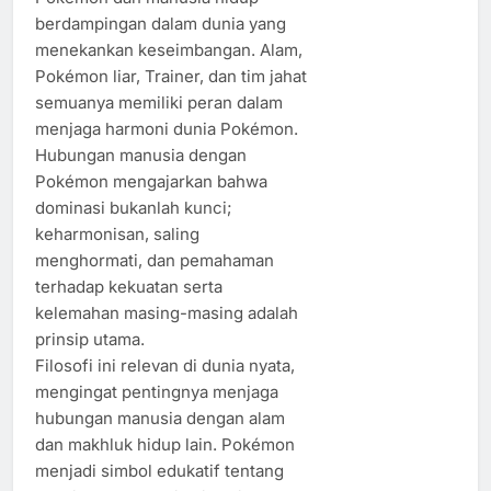
berdampingan dalam dunia yang
menekankan keseimbangan. Alam,
Pokémon liar, Trainer, dan tim jahat
semuanya memiliki peran dalam
menjaga harmoni dunia Pokémon.
Hubungan manusia dengan
Pokémon mengajarkan bahwa
dominasi bukanlah kunci;
keharmonisan, saling
menghormati, dan pemahaman
terhadap kekuatan serta
kelemahan masing-masing adalah
prinsip utama.
Filosofi ini relevan di dunia nyata,
mengingat pentingnya menjaga
hubungan manusia dengan alam
dan makhluk hidup lain. Pokémon
menjadi simbol edukatif tentang