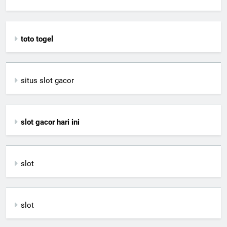
toto togel
situs slot gacor
slot gacor hari ini
slot
slot