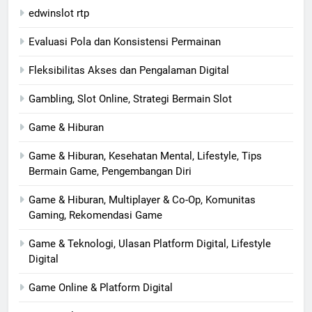
edwinslot rtp
Evaluasi Pola dan Konsistensi Permainan
Fleksibilitas Akses dan Pengalaman Digital
Gambling, Slot Online, Strategi Bermain Slot
Game & Hiburan
Game & Hiburan, Kesehatan Mental, Lifestyle, Tips
Bermain Game, Pengembangan Diri
Game & Hiburan, Multiplayer & Co-Op, Komunitas
Gaming, Rekomendasi Game
Game & Teknologi, Ulasan Platform Digital, Lifestyle
Digital
Game Online & Platform Digital