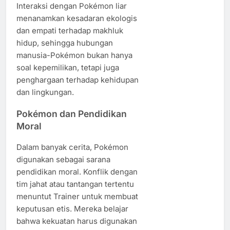
Interaksi dengan Pokémon liar
menanamkan kesadaran ekologis
dan empati terhadap makhluk
hidup, sehingga hubungan
manusia-Pokémon bukan hanya
soal kepemilikan, tetapi juga
penghargaan terhadap kehidupan
dan lingkungan.
Pokémon dan Pendidikan
Moral
Dalam banyak cerita, Pokémon
digunakan sebagai sarana
pendidikan moral. Konflik dengan
tim jahat atau tantangan tertentu
menuntut Trainer untuk membuat
keputusan etis. Mereka belajar
bahwa kekuatan harus digunakan