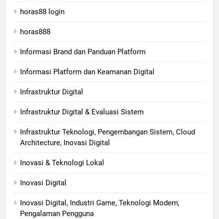
horas88 login
horas888
Informasi Brand dan Panduan Platform
Informasi Platform dan Keamanan Digital
Infrastruktur Digital
Infrastruktur Digital & Evaluasi Sistem
Infrastruktur Teknologi, Pengembangan Sistem, Cloud
Architecture, Inovasi Digital
Inovasi & Teknologi Lokal
Inovasi Digital
Inovasi Digital, Industri Game, Teknologi Modern,
Pengalaman Pengguna