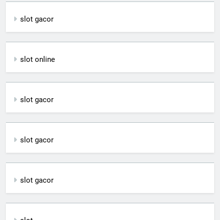
slot gacor
slot online
slot gacor
slot gacor
slot gacor