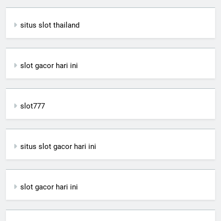
situs slot thailand
slot gacor hari ini
slot777
situs slot gacor hari ini
slot gacor hari ini