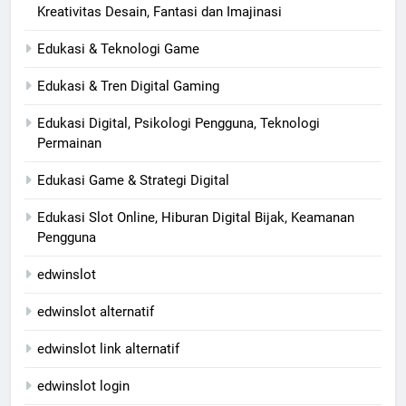
Kreativitas Desain, Fantasi dan Imajinasi
Edukasi & Teknologi Game
Edukasi & Tren Digital Gaming
Edukasi Digital, Psikologi Pengguna, Teknologi
Permainan
Edukasi Game & Strategi Digital
Edukasi Slot Online, Hiburan Digital Bijak, Keamanan
Pengguna
edwinslot
edwinslot alternatif
edwinslot link alternatif
edwinslot login