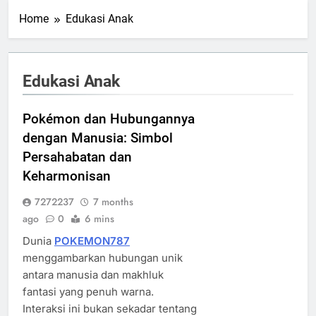
Home
Edukasi Anak
Edukasi Anak
Pokémon dan Hubungannya
dengan Manusia: Simbol
Persahabatan dan
Keharmonisan
7272237
7 months
ago
0
6 mins
Dunia
POKEMON787
menggambarkan hubungan unik
antara manusia dan makhluk
fantasi yang penuh warna.
Interaksi ini bukan sekadar tentang