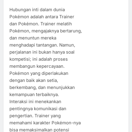
Hubungan inti dalam dunia
Pokémon adalah antara Trainer
dan Pokémon. Trainer melatih
Pokémon, mengajaknya bertarung,
dan menuntun mereka
menghadapi tantangan. Namun,
perjalanan ini bukan hanya soal
kompetisi; ini adalah proses
membangun kepercayaan.
Pokémon yang diperlakukan
dengan baik akan setia,
berkembang, dan menunjukkan
kemampuan terbaiknya.
Interaksi ini menekankan
pentingnya komunikasi dan
pengertian. Trainer yang
memahami karakter Pokémon-nya
bisa memaksimalkan potensi