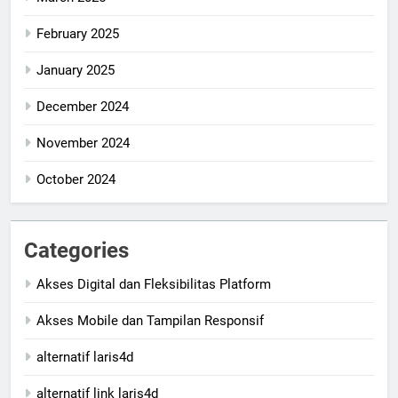
February 2025
January 2025
December 2024
November 2024
October 2024
Categories
Akses Digital dan Fleksibilitas Platform
Akses Mobile dan Tampilan Responsif
alternatif laris4d
alternatif link laris4d