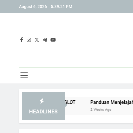
Skip
August 6, 2026
5:39:22 PM
to
content
SP
SPHM Netw
enu Utama EDWINSLOT
Panduan Menjelajahi Fitur Utam
2 Weeks Ago
HEADLINES