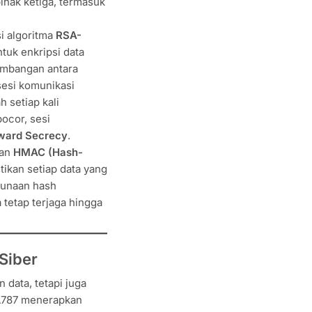
ihak ketiga, termasuk
i algoritma
RSA-
tuk enkripsi data
imbangan antara
sesi komunikasi
 setiap kali
ocor, sesi
rward Secrecy
.
gan
HMAC (Hash-
ikan setiap data yang
gunaan hash
 tetap terjaga hingga
Siber
 data, tetapi juga
YA787 menerapkan