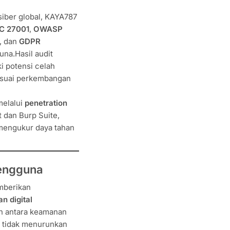
iber global, KAYA787
EC 27001
,
OWASP
, dan
GDPR
una.Hasil audit
i potensi celah
esuai perkembangan
melalui
penetration
 dan Burp Suite,
 mengukur daya tahan
engguna
mberikan
n digital
n antara keamanan
i tidak menurunkan