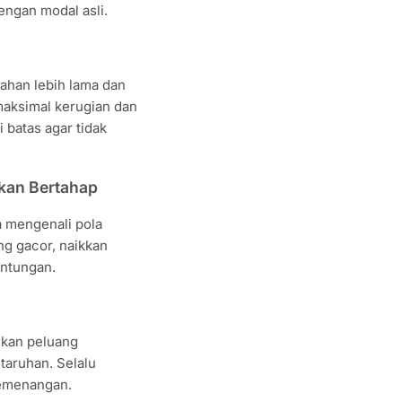
ngan modal asli.
ahan lebih lama dan
aksimal kerugian dan
 batas agar tidak
tkan Bertahap
 mengenali pola
ng gacor, naikkan
untungan.
ikan peluang
taruhan. Selalu
kemenangan.