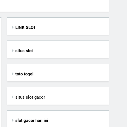
LINK SLOT
situs slot
toto togel
situs slot gacor
slot gacor hari ini