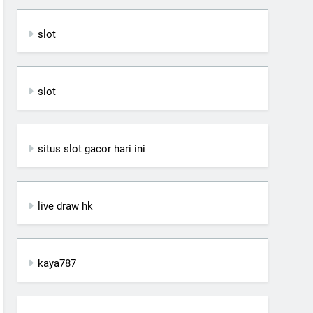
slot
slot
situs slot gacor hari ini
live draw hk
kaya787