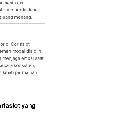
la mesin dan
i rutin, Anda dapat
eluang menang.
r di Corlaslot
emen modal disiplin,
n menjaga emosi saat
ecara konsisten,
ikmati permainan
rlaslot yang