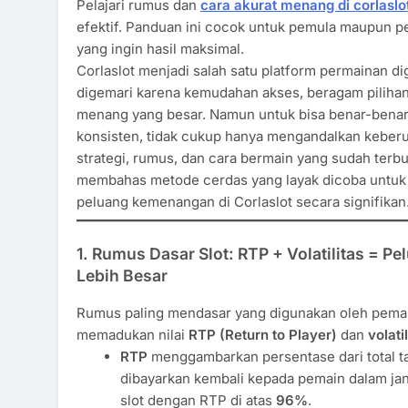
Pelajari rumus dan
cara akurat menang di corlaslo
efektif. Panduan ini cocok untuk pemula maupun 
yang ingin hasil maksimal.
Corlaslot menjadi salah satu platform permainan di
digemari karena kemudahan akses, beragam piliha
menang yang besar. Namun untuk bisa benar-bena
konsisten, tidak cukup hanya mengandalkan keber
strategi, rumus, dan cara bermain yang sudah terbukt
membahas metode cerdas yang layak dicoba untuk
peluang kemenangan di Corlaslot secara signifikan
1. Rumus Dasar Slot: RTP + Volatilitas = 
Lebih Besar
Rumus paling mendasar yang digunakan oleh pemai
memadukan nilai
RTP (Return to Player)
dan
volati
RTP
menggambarkan persentase dari total t
dibayarkan kembali kepada pemain dalam jan
slot dengan RTP di atas
96%
.