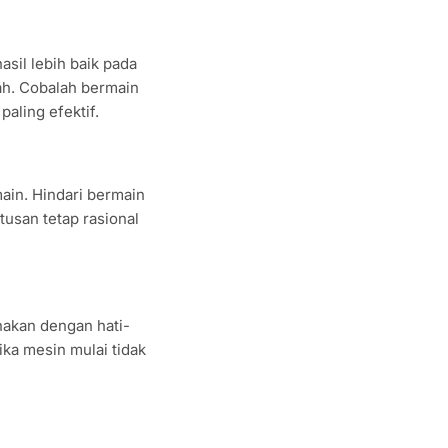
sil lebih baik pada
dah. Cobalah bermain
aling efektif.
ain. Hindari bermain
usan tetap rasional
nakan dengan hati-
jika mesin mulai tidak