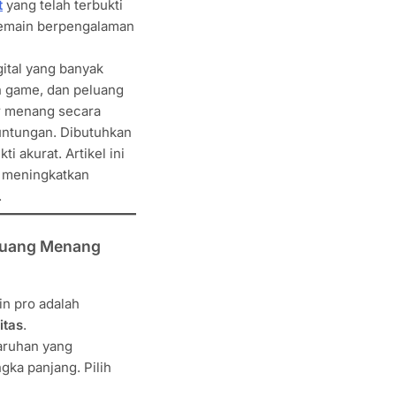
t
yang telah terbukti
pemain berpengalaman
gital yang banyak
n game, dan peluang
r menang secara
untungan. Dibutuhkan
i akurat. Artikel ini
 meningkatkan
.
Peluang Menang
n pro adalah
litas
.
aruhan yang
gka panjang. Pilih