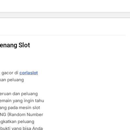
enang Slot
t gacor di
corlaslot
kan peluang
seruan dan peluang
main yang ingin tahu
ang pada mesin slot
m RNG (Random Number
ngkatkan peluang
bukti yang bisa Anda