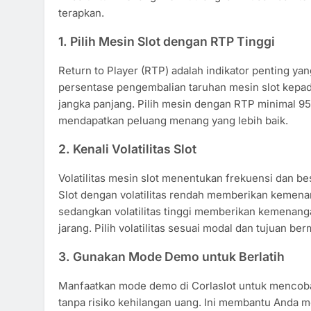
terapkan.
1. Pilih Mesin Slot dengan RTP Tinggi
Return to Player (RTP) adalah indikator penting y
persentase pengembalian taruhan mesin slot kepa
jangka panjang. Pilih mesin dengan RTP minimal 9
mendapatkan peluang menang yang lebih baik.
2. Kenali Volatilitas Slot
Volatilitas mesin slot menentukan frekuensi dan 
Slot dengan volatilitas rendah memberikan kemenan
sedangkan volatilitas tinggi memberikan kemenan
jarang. Pilih volatilitas sesuai modal dan tujuan be
3. Gunakan Mode Demo untuk Berlatih
Manfaatkan mode demo di Corlaslot untuk mencob
tanpa risiko kehilangan uang. Ini membantu Anda m