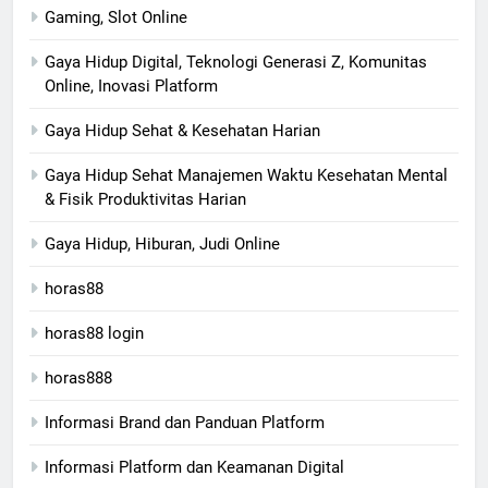
Gaming, Slot Online
Gaya Hidup Digital, Teknologi Generasi Z, Komunitas
Online, Inovasi Platform
Gaya Hidup Sehat & Kesehatan Harian
Gaya Hidup Sehat Manajemen Waktu Kesehatan Mental
& Fisik Produktivitas Harian
Gaya Hidup, Hiburan, Judi Online
horas88
horas88 login
horas888
Informasi Brand dan Panduan Platform
Informasi Platform dan Keamanan Digital