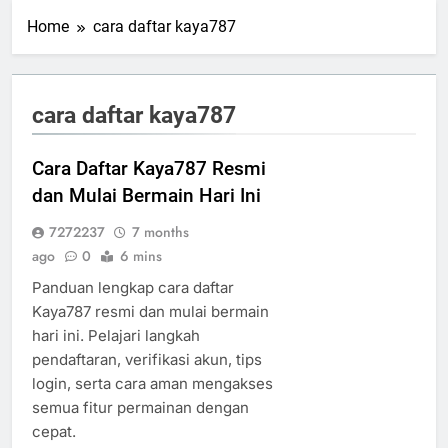
Home
cara daftar kaya787
cara daftar kaya787
Cara Daftar Kaya787 Resmi
dan Mulai Bermain Hari Ini
7272237
7 months
ago
0
6 mins
Panduan lengkap cara daftar
Kaya787 resmi dan mulai bermain
hari ini. Pelajari langkah
pendaftaran, verifikasi akun, tips
login, serta cara aman mengakses
semua fitur permainan dengan
cepat.