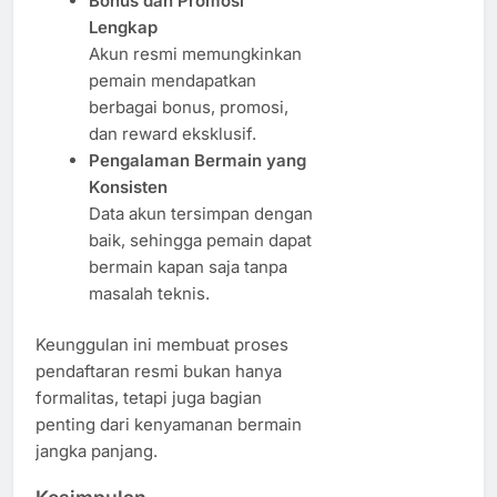
Bonus dan Promosi
Lengkap
Akun resmi memungkinkan
pemain mendapatkan
berbagai bonus, promosi,
dan reward eksklusif.
Pengalaman Bermain yang
Konsisten
Data akun tersimpan dengan
baik, sehingga pemain dapat
bermain kapan saja tanpa
masalah teknis.
Keunggulan ini membuat proses
pendaftaran resmi bukan hanya
formalitas, tetapi juga bagian
penting dari kenyamanan bermain
jangka panjang.