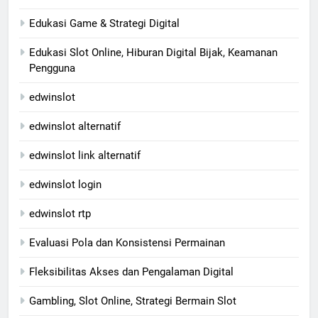
Edukasi Game & Strategi Digital
Edukasi Slot Online, Hiburan Digital Bijak, Keamanan
Pengguna
edwinslot
edwinslot alternatif
edwinslot link alternatif
edwinslot login
edwinslot rtp
Evaluasi Pola dan Konsistensi Permainan
Fleksibilitas Akses dan Pengalaman Digital
Gambling, Slot Online, Strategi Bermain Slot