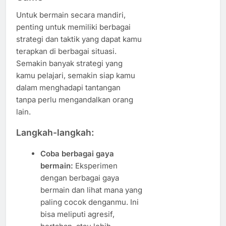
Untuk bermain secara mandiri,
penting untuk memiliki berbagai
strategi dan taktik yang dapat kamu
terapkan di berbagai situasi.
Semakin banyak strategi yang
kamu pelajari, semakin siap kamu
dalam menghadapi tantangan
tanpa perlu mengandalkan orang
lain.
Langkah-langkah:
Coba berbagai gaya
bermain:
Eksperimen
dengan berbagai gaya
bermain dan lihat mana yang
paling cocok denganmu. Ini
bisa meliputi agresif,