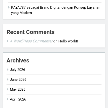
KAYA787 sebagai Brand Digital dengan Konsep Layanan
yang Modern
Recent Comments
A WordPress Commenter
on
Hello world!
Archives
July 2026
June 2026
May 2026
April 2026