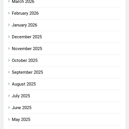
March 2026
February 2026
January 2026
December 2025
November 2025
October 2025
September 2025
August 2025
July 2025
June 2025
May 2025