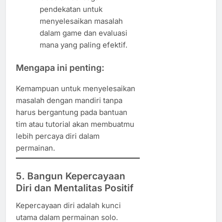
pendekatan untuk
menyelesaikan masalah
dalam game dan evaluasi
mana yang paling efektif.
Mengapa ini penting:
Kemampuan untuk menyelesaikan
masalah dengan mandiri tanpa
harus bergantung pada bantuan
tim atau tutorial akan membuatmu
lebih percaya diri dalam
permainan.
5. Bangun Kepercayaan
Diri dan Mentalitas Positif
Kepercayaan diri adalah kunci
utama dalam permainan solo.