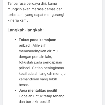
Tanpa rasa percaya diri, kamu
mungkin akan merasa cemas dan
terbebani, yang dapat mengurangi
kinerja kamu.
Langkah-langkah:
Fokus pada kemajuan
pribadi:
Alih-alih
membandingkan dirimu
dengan pemain lain,
fokuslah pada pencapaian
pribadi. Setiap peningkatan
kecil adalah langkah menuju
kemandirian yang lebih
besar.
Jaga mentalitas positif:
Cobalah untuk tetap tenang
dan berpikir positif