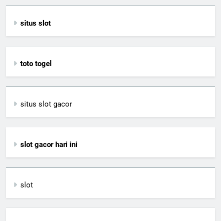
situs slot
toto togel
situs slot gacor
slot gacor hari ini
slot