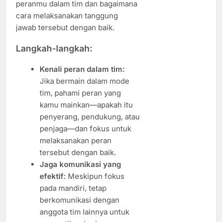
peranmu dalam tim dan bagaimana
cara melaksanakan tanggung
jawab tersebut dengan baik.
Langkah-langkah:
Kenali peran dalam tim:
Jika bermain dalam mode
tim, pahami peran yang
kamu mainkan—apakah itu
penyerang, pendukung, atau
penjaga—dan fokus untuk
melaksanakan peran
tersebut dengan baik.
Jaga komunikasi yang
efektif:
Meskipun fokus
pada mandiri, tetap
berkomunikasi dengan
anggota tim lainnya untuk