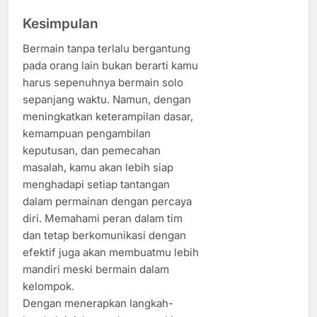
Kesimpulan
Bermain tanpa terlalu bergantung
pada orang lain bukan berarti kamu
harus sepenuhnya bermain solo
sepanjang waktu. Namun, dengan
meningkatkan keterampilan dasar,
kemampuan pengambilan
keputusan, dan pemecahan
masalah, kamu akan lebih siap
menghadapi setiap tantangan
dalam permainan dengan percaya
diri. Memahami peran dalam tim
dan tetap berkomunikasi dengan
efektif juga akan membuatmu lebih
mandiri meski bermain dalam
kelompok.
Dengan menerapkan langkah-