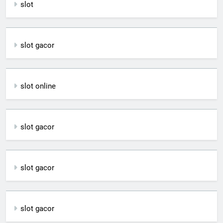
slot
slot gacor
slot online
slot gacor
slot gacor
slot gacor