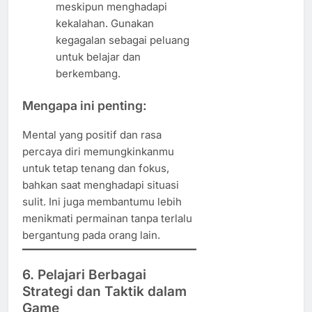
meskipun menghadapi
kekalahan. Gunakan
kegagalan sebagai peluang
untuk belajar dan
berkembang.
Mengapa ini penting:
Mental yang positif dan rasa
percaya diri memungkinkanmu
untuk tetap tenang dan fokus,
bahkan saat menghadapi situasi
sulit. Ini juga membantumu lebih
menikmati permainan tanpa terlalu
bergantung pada orang lain.
6. Pelajari Berbagai
Strategi dan Taktik dalam
Game