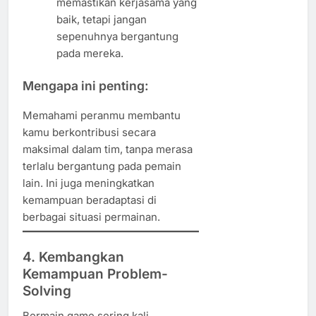
memastikan kerjasama yang
baik, tetapi jangan
sepenuhnya bergantung
pada mereka.
Mengapa ini penting:
Memahami peranmu membantu
kamu berkontribusi secara
maksimal dalam tim, tanpa merasa
terlalu bergantung pada pemain
lain. Ini juga meningkatkan
kemampuan beradaptasi di
berbagai situasi permainan.
4. Kembangkan
Kemampuan Problem-
Solving
Bermain game sering kali