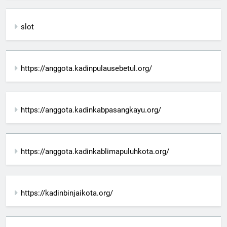
slot
https://anggota.kadinpulausebetul.org/
https://anggota.kadinkabpasangkayu.org/
https://anggota.kadinkablimapuluhkota.org/
https://kadinbinjaikota.org/