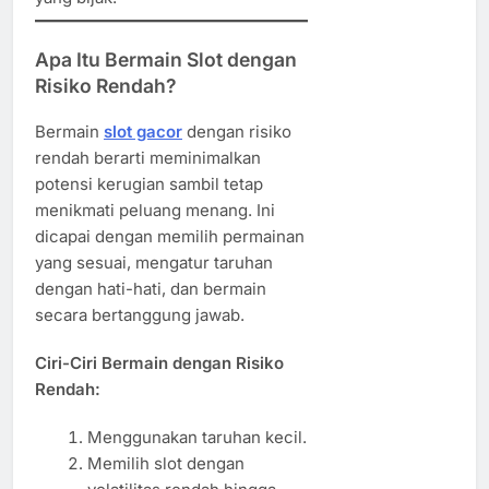
Apa Itu Bermain Slot dengan
Risiko Rendah?
Bermain
slot gacor
dengan risiko
rendah berarti meminimalkan
potensi kerugian sambil tetap
menikmati peluang menang. Ini
dicapai dengan memilih permainan
yang sesuai, mengatur taruhan
dengan hati-hati, dan bermain
secara bertanggung jawab.
Ciri-Ciri Bermain dengan Risiko
Rendah:
Menggunakan taruhan kecil.
Memilih slot dengan