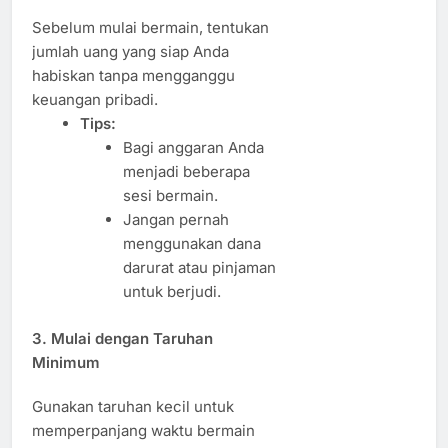
Sebelum mulai bermain, tentukan
jumlah uang yang siap Anda
habiskan tanpa mengganggu
keuangan pribadi.
Tips:
Bagi anggaran Anda
menjadi beberapa
sesi bermain.
Jangan pernah
menggunakan dana
darurat atau pinjaman
untuk berjudi.
3. Mulai dengan Taruhan
Minimum
Gunakan taruhan kecil untuk
memperpanjang waktu bermain