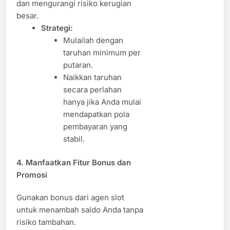
dan mengurangi risiko kerugian
besar.
Strategi:
Mulailah dengan
taruhan minimum per
putaran.
Naikkan taruhan
secara perlahan
hanya jika Anda mulai
mendapatkan pola
pembayaran yang
stabil.
4. Manfaatkan Fitur Bonus dan
Promosi
Gunakan bonus dari agen slot
untuk menambah saldo Anda tanpa
risiko tambahan.