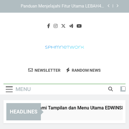
Skip
Panduan Memahami Fitur Utama EDWINSLOT
to
untuk Pengguna Baru secara Praktis
content
Panduan Memahami Fitur Utama LEBAH4D untuk
Pengguna Baru secara Praktis
Panduan Memahami Tampilan dan Menu Utama
EDWINSLOT
Panduan Menjelajahi Fitur Utama LEBAH4D
secara Efisien
Panduan Memahami Fitur Utama EDWINSLOT
untuk Pengguna Baru secara Praktis
SPHM Network
SPHM Network Memberikan Informasi Dan
Panduan Memahami Fitur Utama LEBAH4D untuk
NEWSLETTER
RANDOM NEWS
Pengguna Baru secara Praktis
Berita Terkini Untuk Masyarakat Modern.
Sumber Informasi Terpercaya.
MENU
anduan Memahami Tampilan dan Menu Utama EDWINSLOT
HEADLINES
Week Ago