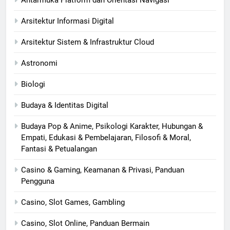
Antarmuka Platform dan Orientasi Navigasi
Arsitektur Informasi Digital
Arsitektur Sistem & Infrastruktur Cloud
Astronomi
Biologi
Budaya & Identitas Digital
Budaya Pop & Anime, Psikologi Karakter, Hubungan &
Empati, Edukasi & Pembelajaran, Filosofi & Moral,
Fantasi & Petualangan
Casino & Gaming, Keamanan & Privasi, Panduan
Pengguna
Casino, Slot Games, Gambling
Casino, Slot Online, Panduan Bermain