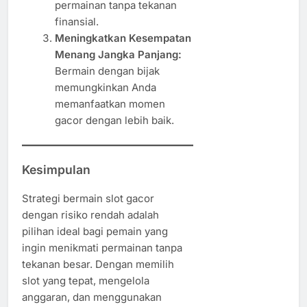
permainan tanpa tekanan
finansial.
Meningkatkan Kesempatan
Menang Jangka Panjang:
Bermain dengan bijak
memungkinkan Anda
memanfaatkan momen
gacor dengan lebih baik.
Kesimpulan
Strategi bermain slot gacor
dengan risiko rendah adalah
pilihan ideal bagi pemain yang
ingin menikmati permainan tanpa
tekanan besar. Dengan memilih
slot yang tepat, mengelola
anggaran, dan menggunakan