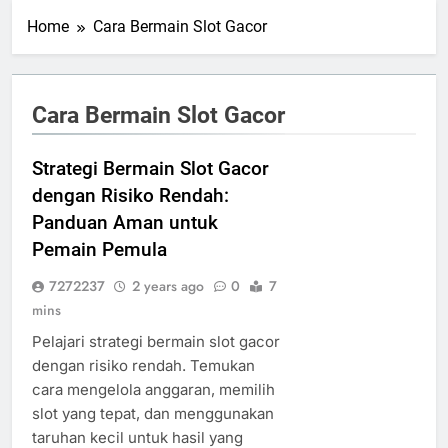
Home
Cara Bermain Slot Gacor
Cara Bermain Slot Gacor
Strategi Bermain Slot Gacor
dengan Risiko Rendah:
Panduan Aman untuk
Pemain Pemula
7272237
2 years ago
0
7
mins
Pelajari strategi bermain slot gacor
dengan risiko rendah. Temukan
cara mengelola anggaran, memilih
slot yang tepat, dan menggunakan
taruhan kecil untuk hasil yang