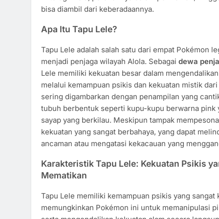
bisa diambil dari keberadaannya.
Apa Itu Tapu Lele?
Tapu Lele adalah salah satu dari empat Pokémon l
menjadi penjaga wilayah Alola. Sebagai
dewa penja
Lele memiliki kekuatan besar dalam mengendalika
melalui kemampuan psikis dan kekuatan mistik dari 
sering digambarkan dengan penampilan yang canti
tubuh berbentuk seperti kupu-kupu berwarna pink 
sayap yang berkilau. Meskipun tampak mempesona,
kekuatan yang sangat berbahaya, yang dapat melind
ancaman atau mengatasi kekacauan yang menggan
Karakteristik Tapu Lele: Kekuatan Psikis y
Mematikan
Tapu Lele memiliki kemampuan psikis yang sangat 
memungkinkan Pokémon ini untuk memanipulasi pik