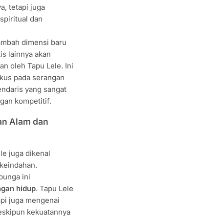
, tetapi juga
piritual dan
mbah dimensi baru
is lainnya akan
n oleh Tapu Lele. Ini
okus pada serangan
endaris yang sangat
an kompetitif.
an Alam dan
le juga dikenal
keindahan.
bunga ini
gan hidup
. Tapu Lele
api juga mengenai
Meskipun kekuatannya