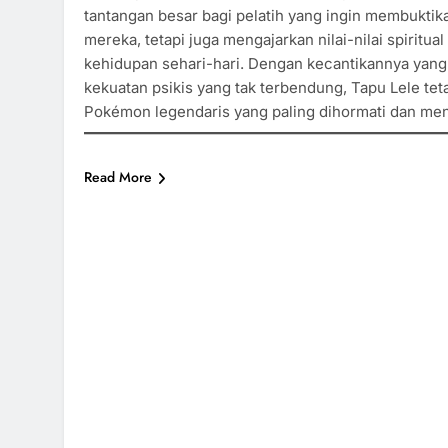
tantangan besar bagi pelatih yang ingin membukt
mereka, tetapi juga mengajarkan nilai-nilai spiritua
kehidupan sehari-hari. Dengan kecantikannya ya
kekuatan psikis yang tak terbendung, Tapu Lele tet
Pokémon legendaris yang paling dihormati dan men
Read More