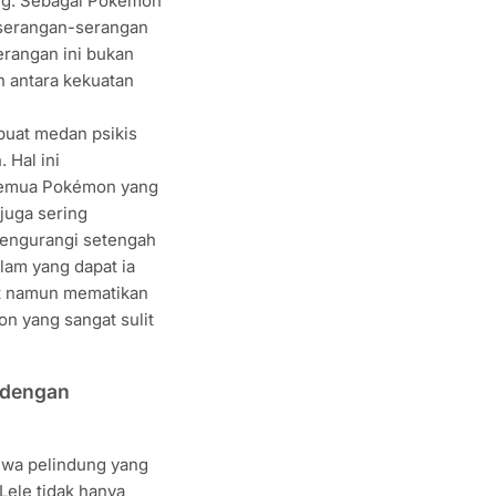
ng. Sebagai Pokémon
 serangan-serangan
erangan ini bukan
n antara kekuatan
buat medan psikis
 Hal ini
 semua Pokémon yang
 juga sering
mengurangi setengah
lam yang dapat ia
ut namun mematikan
on yang sangat sulit
 dengan
ewa pelindung yang
Lele tidak hanya