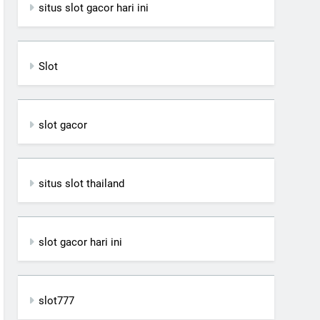
situs slot gacor hari ini
Slot
slot gacor
situs slot thailand
slot gacor hari ini
slot777