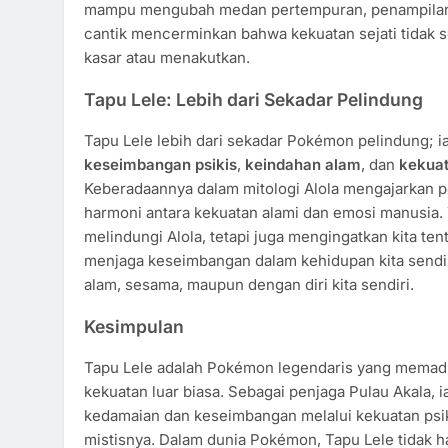
mampu mengubah medan pertempuran, penampilan
cantik mencerminkan bahwa kekuatan sejati tidak se
kasar atau menakutkan.
Tapu Lele: Lebih dari Sekadar Pelindung
Tapu Lele lebih dari sekadar Pokémon pelindung; ia
keseimbangan psikis
,
keindahan alam
, dan
kekuat
Keberadaannya dalam mitologi Alola mengajarkan 
harmoni antara kekuatan alami dan emosi manusia. 
melindungi Alola, tetapi juga mengingatkan kita te
menjaga keseimbangan dalam kehidupan kita sendiri
alam, sesama, maupun dengan diri kita sendiri.
Kesimpulan
Tapu Lele adalah Pokémon legendaris yang memad
kekuatan luar biasa. Sebagai penjaga Pulau Akala,
kedamaian dan keseimbangan melalui kekuatan ps
mistisnya. Dalam dunia Pokémon, Tapu Lele tidak 