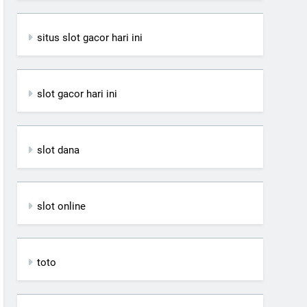
situs slot gacor hari ini
slot gacor hari ini
slot dana
slot online
toto