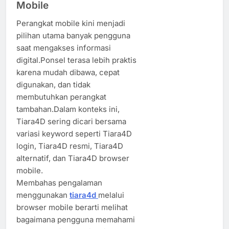
Mobile
Perangkat mobile kini menjadi
pilihan utama banyak pengguna
saat mengakses informasi
digital.Ponsel terasa lebih praktis
karena mudah dibawa, cepat
digunakan, dan tidak
membutuhkan perangkat
tambahan.Dalam konteks ini,
Tiara4D sering dicari bersama
variasi keyword seperti Tiara4D
login, Tiara4D resmi, Tiara4D
alternatif, dan Tiara4D browser
mobile.
Membahas pengalaman
menggunakan
tiara4d
melalui
browser mobile berarti melihat
bagaimana pengguna memahami