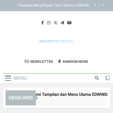
Skip
Panduan Memahami Fitur Utama EDWINSLOT
to
untuk Pengguna Baru secara Praktis
content
Panduan Memahami Fitur Utama LEBAH4D untuk
Pengguna Baru secara Praktis
Panduan Memahami Tampilan dan Menu Utama
EDWINSLOT
Panduan Menjelajahi Fitur Utama LEBAH4D
secara Efisien
Panduan Memahami Fitur Utama EDWINSLOT
untuk Pengguna Baru secara Praktis
SPHM Network
SPHM Network Memberikan Informasi Dan
Panduan Memahami Fitur Utama LEBAH4D untuk
NEWSLETTER
RANDOM NEWS
Pengguna Baru secara Praktis
Berita Terkini Untuk Masyarakat Modern.
Sumber Informasi Terpercaya.
MENU
nduan Memahami Tampilan dan Menu Utama EDWINSLOT
HEADLINES
Weeks Ago