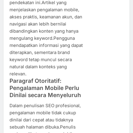
pendekatan ini.Artikel yang
menjelaskan pengalaman mobile,
akses praktis, keamanan akun, dan
navigasi akan lebih bernilai
dibandingkan konten yang hanya
mengulang keyword.Pengguna
mendapatkan informasi yang dapat
diterapkan, sementara brand
keyword tetap muncul secara
natural dalam konteks yang
relevan.
Paragraf Otoritatif:
Pengalaman Mobile Perlu
Dinilai secara Menyeluruh
Dalam penulisan SEO profesional,
pengalaman mobile tidak cukup
dinilai dari cepat atau tidaknya
sebuah halaman dibuka.Penulis