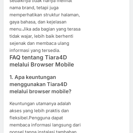
sebaiknya tidak hanya melihat
nama brand, tetapi juga
memperhatikan struktur halaman,
gaya bahasa, dan kejelasan
menu.Jika ada bagian yang terasa
tidak wajar, lebih baik berhenti
sejenak dan membaca ulang
informasi yang tersedia.
FAQ tentang Tiara4D
melalui Browser Mobile
1. Apa keuntungan
menggunakan Tiara4D
melalui browser mobile?
Keuntungan utamanya adalah
akses yang lebih praktis dan
fleksibel.Pengguna dapat
membaca informasi langsung dari
ponsel tanpa instalasi tambahan.