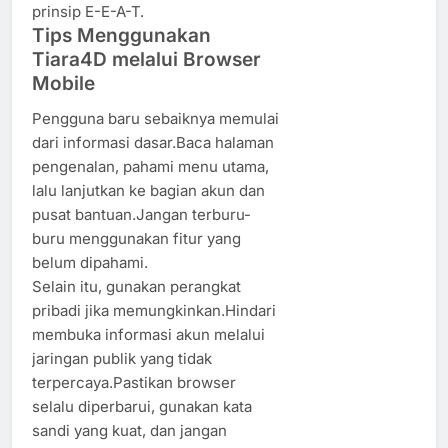
prinsip E-E-A-T.
Tips Menggunakan
Tiara4D melalui Browser
Mobile
Pengguna baru sebaiknya memulai
dari informasi dasar.Baca halaman
pengenalan, pahami menu utama,
lalu lanjutkan ke bagian akun dan
pusat bantuan.Jangan terburu-
buru menggunakan fitur yang
belum dipahami.
Selain itu, gunakan perangkat
pribadi jika memungkinkan.Hindari
membuka informasi akun melalui
jaringan publik yang tidak
terpercaya.Pastikan browser
selalu diperbarui, gunakan kata
sandi yang kuat, dan jangan