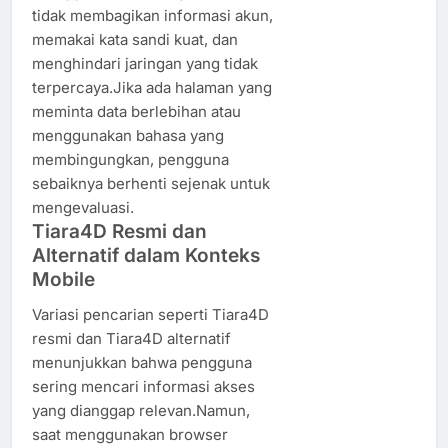
tidak membagikan informasi akun,
memakai kata sandi kuat, dan
menghindari jaringan yang tidak
terpercaya.Jika ada halaman yang
meminta data berlebihan atau
menggunakan bahasa yang
membingungkan, pengguna
sebaiknya berhenti sejenak untuk
mengevaluasi.
Tiara4D Resmi dan
Alternatif dalam Konteks
Mobile
Variasi pencarian seperti Tiara4D
resmi dan Tiara4D alternatif
menunjukkan bahwa pengguna
sering mencari informasi akses
yang dianggap relevan.Namun,
saat menggunakan browser