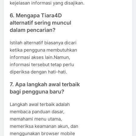
kejelasan informasi yang disajikan.
6. Mengapa Tiara4D
alternatif sering muncul
dalam pencarian?
Istilah alternatif biasanya dicari
ketika pengguna membutuhkan
informasi akses lain.Namun,
informasi tersebut tetap perlu
diperiksa dengan hati-hati.
7. Apa langkah awal terbaik
bagi pengguna baru?
Langkah awal terbaik adalah
membaca panduan dasar,
memahami menu utama,
memeriksa keamanan akun, dan
menggunakan browser mobile