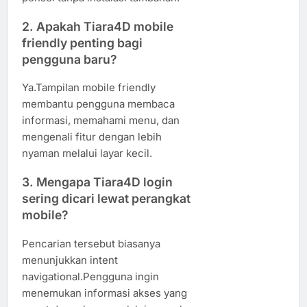
2. Apakah Tiara4D mobile
friendly penting bagi
pengguna baru?
Ya.Tampilan mobile friendly
membantu pengguna membaca
informasi, memahami menu, dan
mengenali fitur dengan lebih
nyaman melalui layar kecil.
3. Mengapa Tiara4D login
sering dicari lewat perangkat
mobile?
Pencarian tersebut biasanya
menunjukkan intent
navigational.Pengguna ingin
menemukan informasi akses yang