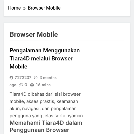
Home
Browser Mobile
Browser Mobile
Pengalaman Menggunakan
Tiara4D melalui Browser
Mobile
7272237
3 months
ago
0
16 mins
Tiara4D dibahas dari sisi browser
mobile, akses praktis, keamanan
akun, navigasi, dan pengalaman
pengguna yang jelas serta nyaman.
Memahami Tiara4D dalam
Penggunaan Browser