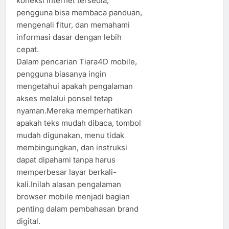
koneksi internet tersedia,
pengguna bisa membaca panduan,
mengenali fitur, dan memahami
informasi dasar dengan lebih
cepat.
Dalam pencarian Tiara4D mobile,
pengguna biasanya ingin
mengetahui apakah pengalaman
akses melalui ponsel tetap
nyaman.Mereka memperhatikan
apakah teks mudah dibaca, tombol
mudah digunakan, menu tidak
membingungkan, dan instruksi
dapat dipahami tanpa harus
memperbesar layar berkali-
kali.Inilah alasan pengalaman
browser mobile menjadi bagian
penting dalam pembahasan brand
digital.