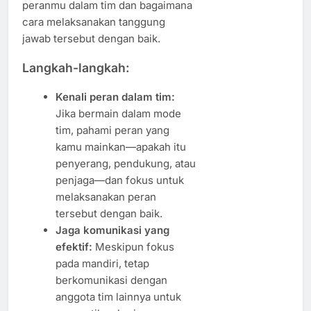
peranmu dalam tim dan bagaimana
cara melaksanakan tanggung
jawab tersebut dengan baik.
Langkah-langkah:
Kenali peran dalam tim:
Jika bermain dalam mode
tim, pahami peran yang
kamu mainkan—apakah itu
penyerang, pendukung, atau
penjaga—dan fokus untuk
melaksanakan peran
tersebut dengan baik.
Jaga komunikasi yang
efektif:
Meskipun fokus
pada mandiri, tetap
berkomunikasi dengan
anggota tim lainnya untuk