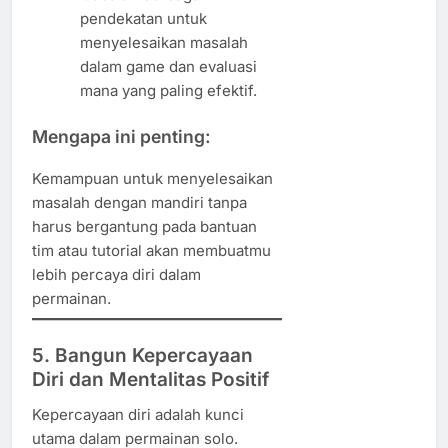
pendekatan untuk
menyelesaikan masalah
dalam game dan evaluasi
mana yang paling efektif.
Mengapa ini penting:
Kemampuan untuk menyelesaikan
masalah dengan mandiri tanpa
harus bergantung pada bantuan
tim atau tutorial akan membuatmu
lebih percaya diri dalam
permainan.
5. Bangun Kepercayaan
Diri dan Mentalitas Positif
Kepercayaan diri adalah kunci
utama dalam permainan solo.