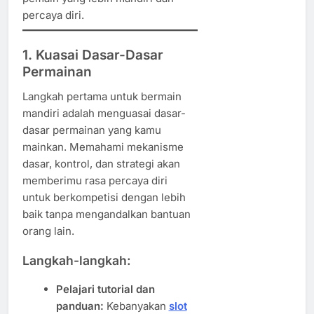
percaya diri.
1. Kuasai Dasar-Dasar
Permainan
Langkah pertama untuk bermain
mandiri adalah menguasai dasar-
dasar permainan yang kamu
mainkan. Memahami mekanisme
dasar, kontrol, dan strategi akan
memberimu rasa percaya diri
untuk berkompetisi dengan lebih
baik tanpa mengandalkan bantuan
orang lain.
Langkah-langkah:
Pelajari tutorial dan
panduan:
Kebanyakan
slot