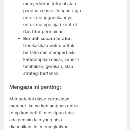
menyediakan tutorial atau
panduan dasar. Jangan ragu
untuk menggunakannya
untuk mempelajari kontrol
dan fitur permainan.
Berlatih secara teratur:
Dedikasikan waktu untuk
berlatih dan memperbaiki
keterampilan dasar, seperti
tembakan, gerakan, atau
strategi bertahan.
Mengapa ini penting:
Mengetahui dasar permainan
memberi kamu kemampuan untuk
tetap kompetitif, meskipun tidak
ada pemain lain yang bisa
diandalkan. Ini meningkatkan