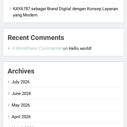
KAYA787 sebagai Brand Digital dengan Konsep Layanan
yang Modern
Recent Comments
A WordPress Commenter
on
Hello world!
Archives
July 2026
June 2026
May 2026
April 2026