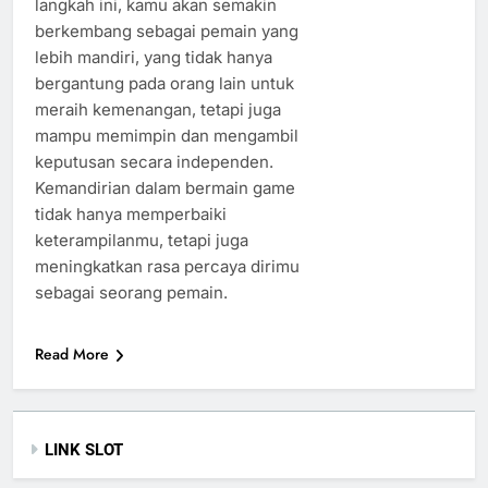
langkah ini, kamu akan semakin
berkembang sebagai pemain yang
lebih mandiri, yang tidak hanya
bergantung pada orang lain untuk
meraih kemenangan, tetapi juga
mampu memimpin dan mengambil
keputusan secara independen.
Kemandirian dalam bermain game
tidak hanya memperbaiki
keterampilanmu, tetapi juga
meningkatkan rasa percaya dirimu
sebagai seorang pemain.
Read More
LINK SLOT