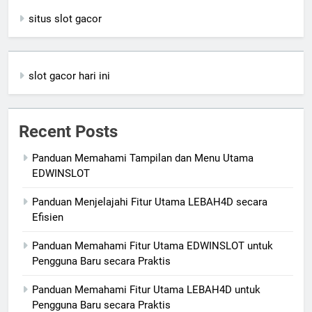
situs slot gacor
slot gacor hari ini
Recent Posts
Panduan Memahami Tampilan dan Menu Utama
EDWINSLOT
Panduan Menjelajahi Fitur Utama LEBAH4D secara
Efisien
Panduan Memahami Fitur Utama EDWINSLOT untuk
Pengguna Baru secara Praktis
Panduan Memahami Fitur Utama LEBAH4D untuk
Pengguna Baru secara Praktis