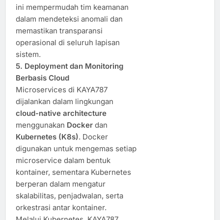
ini mempermudah tim keamanan
dalam mendeteksi anomali dan
memastikan transparansi
operasional di seluruh lapisan
sistem.
5. Deployment dan Monitoring
Berbasis Cloud
Microservices di KAYA787
dijalankan dalam lingkungan
cloud-native architecture
menggunakan
Docker
dan
Kubernetes (K8s)
. Docker
digunakan untuk mengemas setiap
microservice dalam bentuk
kontainer, sementara Kubernetes
berperan dalam mengatur
skalabilitas, penjadwalan, serta
orkestrasi antar kontainer.
Melalui Kubernetes, KAYA787