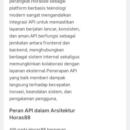
perangkat.Horas88 sebagai
platform berbasis teknologi
modern sangat mengandalkan
integrasi API untuk memastikan
layanan berjalan lancar, konsisten,
dan aman.API berfungsi sebagai
jembatan antara frontend dan
backend, menghubungkan
berbagai sistem internal sekaligus
memungkinkan kolaborasi dengan
layanan eksternal.Penerapan API
yang baik memberi dampak
langsung terhadap kecepatan
inovasi, keandalan sistem, dan
pengalaman pengguna.
Peran API dalam Arsitektur
Horas88
API pada Horas88 berperan