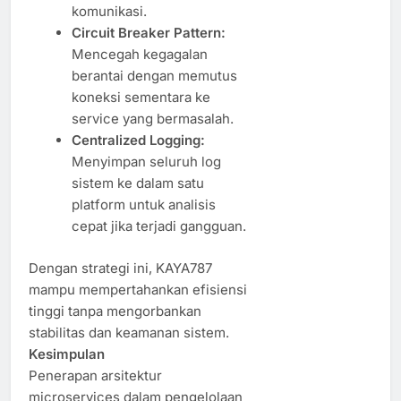
komunikasi.
Circuit Breaker Pattern:
Mencegah kegagalan
berantai dengan memutus
koneksi sementara ke
service yang bermasalah.
Centralized Logging:
Menyimpan seluruh log
sistem ke dalam satu
platform untuk analisis
cepat jika terjadi gangguan.
Dengan strategi ini, KAYA787
mampu mempertahankan efisiensi
tinggi tanpa mengorbankan
stabilitas dan keamanan sistem.
Kesimpulan
Penerapan arsitektur
microservices dalam pengelolaan