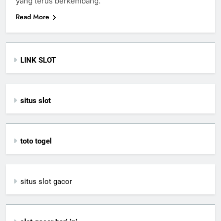
yang terus berkembang.
Read More
LINK SLOT
situs slot
toto togel
situs slot gacor