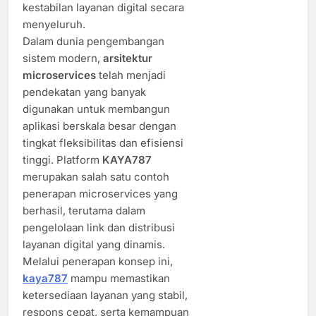
kestabilan layanan digital secara
menyeluruh.
Dalam dunia pengembangan
sistem modern,
arsitektur
microservices
telah menjadi
pendekatan yang banyak
digunakan untuk membangun
aplikasi berskala besar dengan
tingkat fleksibilitas dan efisiensi
tinggi. Platform
KAYA787
merupakan salah satu contoh
penerapan microservices yang
berhasil, terutama dalam
pengelolaan link dan distribusi
layanan digital yang dinamis.
Melalui penerapan konsep ini,
kaya787
mampu memastikan
ketersediaan layanan yang stabil,
respons cepat, serta kemampuan