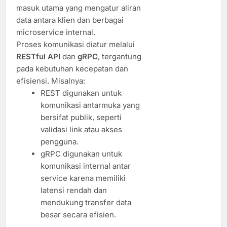
masuk utama yang mengatur aliran
data antara klien dan berbagai
microservice internal.
Proses komunikasi diatur melalui
RESTful API
dan
gRPC
, tergantung
pada kebutuhan kecepatan dan
efisiensi. Misalnya:
REST digunakan untuk
komunikasi antarmuka yang
bersifat publik, seperti
validasi link atau akses
pengguna.
gRPC digunakan untuk
komunikasi internal antar
service karena memiliki
latensi rendah dan
mendukung transfer data
besar secara efisien.