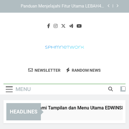
Skip
Panduan Memahami Fitur Utama EDWINSLOT
to
untuk Pengguna Baru secara Praktis
content
Panduan Memahami Fitur Utama LEBAH4D untuk
Pengguna Baru secara Praktis
Panduan Memahami Tampilan dan Menu Utama
EDWINSLOT
Panduan Menjelajahi Fitur Utama LEBAH4D
secara Efisien
Panduan Memahami Fitur Utama EDWINSLOT
untuk Pengguna Baru secara Praktis
SPHM Network
SPHM Network Memberikan Informasi Dan
Panduan Memahami Fitur Utama LEBAH4D untuk
NEWSLETTER
RANDOM NEWS
Pengguna Baru secara Praktis
Berita Terkini Untuk Masyarakat Modern.
Sumber Informasi Terpercaya.
MENU
nduan Memahami Tampilan dan Menu Utama EDWINSLOT
HEADLINES
Weeks Ago