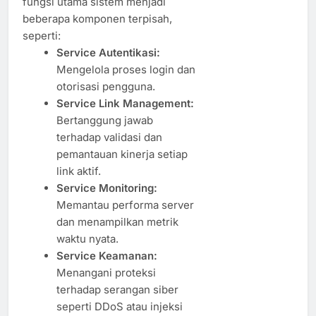
fungsi utama sistem menjadi
beberapa komponen terpisah,
seperti:
Service Autentikasi:
Mengelola proses login dan
otorisasi pengguna.
Service Link Management:
Bertanggung jawab
terhadap validasi dan
pemantauan kinerja setiap
link aktif.
Service Monitoring:
Memantau performa server
dan menampilkan metrik
waktu nyata.
Service Keamanan:
Menangani proteksi
terhadap serangan siber
seperti DDoS atau injeksi