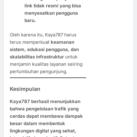
link tidak resmi yang bisa
menyesatkan pengguna
baru.
Oleh karena itu, Kaya787 harus
terus memperkuat
keamanan
sistem, edukasi pengguna, dan
skalabilitas infrastruktur
untuk
menjamin kualitas layanan seiring
pertumbuhan pengunjung.
Kesimpulan
Kaya787 berhasil menunjukkan
bahwa pengelolaan trafik yang
cerdas dapat membawa dampak
besar dalam membentuk
lingkungan digital yang sehat,