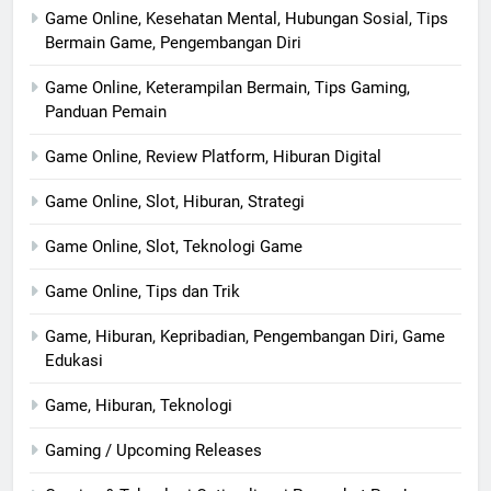
Game Online, Kesehatan Mental, Hubungan Sosial, Tips
Bermain Game, Pengembangan Diri
Game Online, Keterampilan Bermain, Tips Gaming,
Panduan Pemain
Game Online, Review Platform, Hiburan Digital
Game Online, Slot, Hiburan, Strategi
Game Online, Slot, Teknologi Game
Game Online, Tips dan Trik
Game, Hiburan, Kepribadian, Pengembangan Diri, Game
Edukasi
Game, Hiburan, Teknologi
Gaming / Upcoming Releases