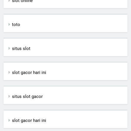
slot online
toto
situs slot
slot gacor hari ini
situs slot gacor
slot gacor hari ini