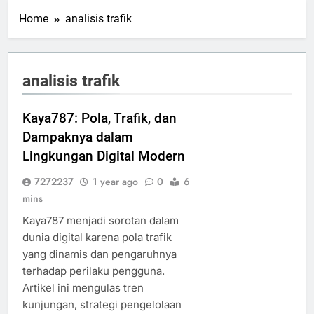
Home
analisis trafik
analisis trafik
Kaya787: Pola, Trafik, dan
Dampaknya dalam
Lingkungan Digital Modern
7272237
1 year ago
0
6
mins
Kaya787 menjadi sorotan dalam
dunia digital karena pola trafik
yang dinamis dan pengaruhnya
terhadap perilaku pengguna.
Artikel ini mengulas tren
kunjungan, strategi pengelolaan