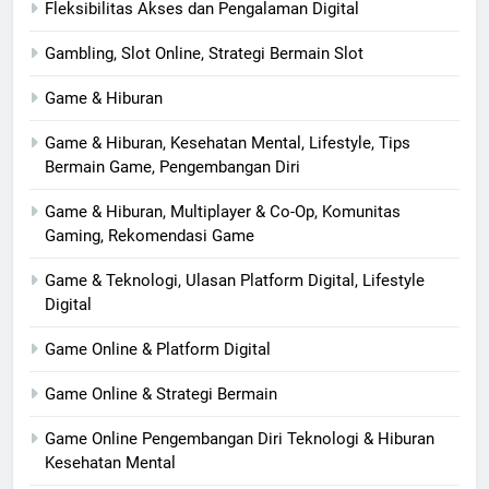
Fleksibilitas Akses dan Pengalaman Digital
Gambling, Slot Online, Strategi Bermain Slot
Game & Hiburan
Game & Hiburan, Kesehatan Mental, Lifestyle, Tips
Bermain Game, Pengembangan Diri
Game & Hiburan, Multiplayer & Co-Op, Komunitas
Gaming, Rekomendasi Game
Game & Teknologi, Ulasan Platform Digital, Lifestyle
Digital
Game Online & Platform Digital
Game Online & Strategi Bermain
Game Online Pengembangan Diri Teknologi & Hiburan
Kesehatan Mental