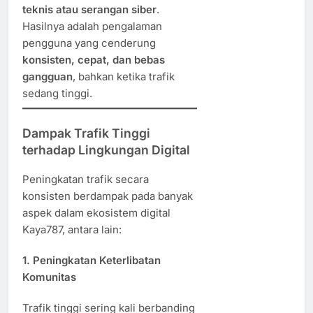
teknis atau serangan siber
.
Hasilnya adalah pengalaman
pengguna yang cenderung
konsisten, cepat, dan bebas
gangguan
, bahkan ketika trafik
sedang tinggi.
Dampak Trafik Tinggi
terhadap Lingkungan Digital
Peningkatan trafik secara
konsisten berdampak pada banyak
aspek dalam ekosistem digital
Kaya787, antara lain:
1.
Peningkatan Keterlibatan
Komunitas
Trafik tinggi sering kali berbanding