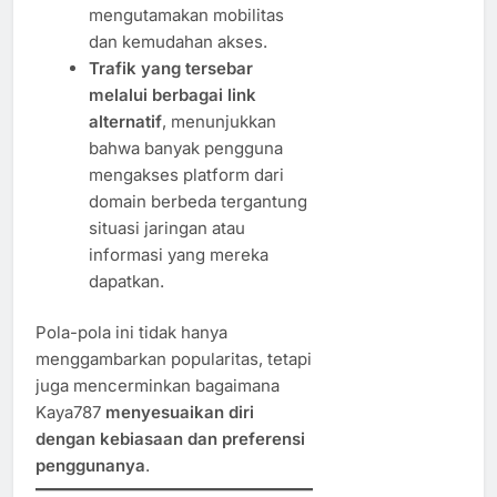
mengutamakan mobilitas
dan kemudahan akses.
Trafik yang tersebar
melalui berbagai link
alternatif
, menunjukkan
bahwa banyak pengguna
mengakses platform dari
domain berbeda tergantung
situasi jaringan atau
informasi yang mereka
dapatkan.
Pola-pola ini tidak hanya
menggambarkan popularitas, tetapi
juga mencerminkan bagaimana
Kaya787
menyesuaikan diri
dengan kebiasaan dan preferensi
penggunanya
.