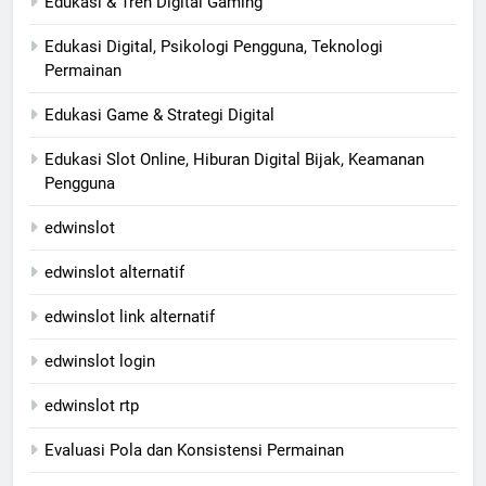
Edukasi & Tren Digital Gaming
Edukasi Digital, Psikologi Pengguna, Teknologi
Permainan
Edukasi Game & Strategi Digital
Edukasi Slot Online, Hiburan Digital Bijak, Keamanan
Pengguna
edwinslot
edwinslot alternatif
edwinslot link alternatif
edwinslot login
edwinslot rtp
Evaluasi Pola dan Konsistensi Permainan