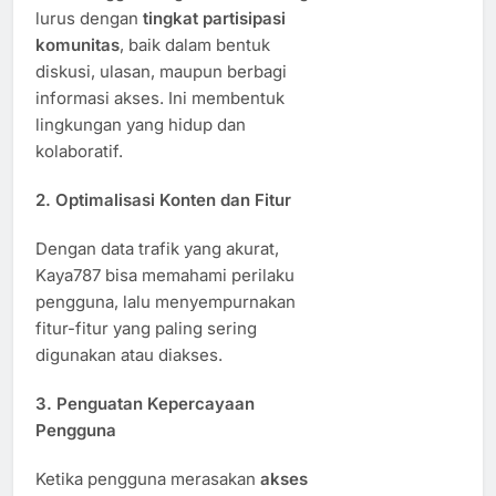
lurus dengan
tingkat partisipasi
komunitas
, baik dalam bentuk
diskusi, ulasan, maupun berbagi
informasi akses. Ini membentuk
lingkungan yang hidup dan
kolaboratif.
2.
Optimalisasi Konten dan Fitur
Dengan data trafik yang akurat,
Kaya787 bisa memahami perilaku
pengguna, lalu menyempurnakan
fitur-fitur yang paling sering
digunakan atau diakses.
3.
Penguatan Kepercayaan
Pengguna
Ketika pengguna merasakan
akses