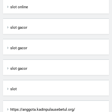
slot online
slot gacor
slot gacor
slot gacor
slot
https://anggota.kadinpulausebetul.org/