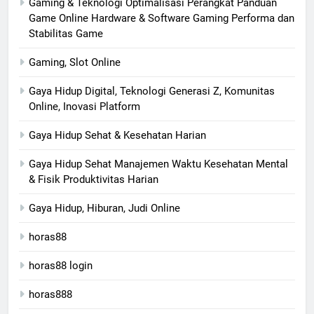
Gaming & Teknologi Optimalisasi Perangkat Panduan
Game Online Hardware & Software Gaming Performa dan
Stabilitas Game
Gaming, Slot Online
Gaya Hidup Digital, Teknologi Generasi Z, Komunitas
Online, Inovasi Platform
Gaya Hidup Sehat & Kesehatan Harian
Gaya Hidup Sehat Manajemen Waktu Kesehatan Mental
& Fisik Produktivitas Harian
Gaya Hidup, Hiburan, Judi Online
horas88
horas88 login
horas888