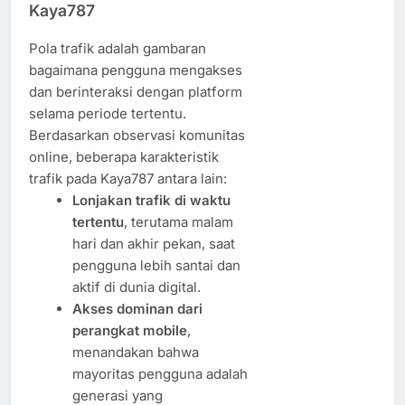
Kaya787
Pola trafik adalah gambaran
bagaimana pengguna mengakses
dan berinteraksi dengan platform
selama periode tertentu.
Berdasarkan observasi komunitas
online, beberapa karakteristik
trafik pada Kaya787 antara lain:
Lonjakan trafik di waktu
tertentu
, terutama malam
hari dan akhir pekan, saat
pengguna lebih santai dan
aktif di dunia digital.
Akses dominan dari
perangkat mobile
,
menandakan bahwa
mayoritas pengguna adalah
generasi yang