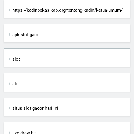
https://kadinbekasikab.org/tentang-kadin/ketua-umum/
apk slot gacor
slot
slot
situs slot gacor hari ini
live draw hk