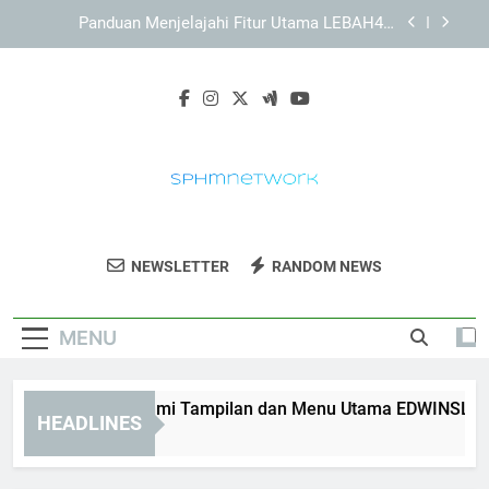
Skip
Panduan Memahami Fitur Utama EDWINSLOT
to
untuk Pengguna Baru secara Praktis
content
Panduan Memahami Fitur Utama LEBAH4D untuk
Pengguna Baru secara Praktis
Panduan Memahami Tampilan dan Menu Utama
EDWINSLOT
Panduan Menjelajahi Fitur Utama LEBAH4D
secara Efisien
Panduan Memahami Fitur Utama EDWINSLOT
untuk Pengguna Baru secara Praktis
SPHM Network
SPHM Network Memberikan Informasi Dan
Panduan Memahami Fitur Utama LEBAH4D untuk
NEWSLETTER
RANDOM NEWS
Pengguna Baru secara Praktis
Berita Terkini Untuk Masyarakat Modern.
Sumber Informasi Terpercaya.
MENU
nduan Memahami Tampilan dan Menu Utama EDWINSLOT
HEADLINES
Weeks Ago