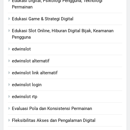
Edukasi Digital, Psikologi Pengguna, Teknologi
Permainan
Edukasi Game & Strategi Digital
Edukasi Slot Online, Hiburan Digital Bijak, Keamanan
Pengguna
edwinslot
edwinslot alternatif
edwinslot link alternatif
edwinslot login
edwinslot rtp
Evaluasi Pola dan Konsistensi Permainan
Fleksibilitas Akses dan Pengalaman Digital