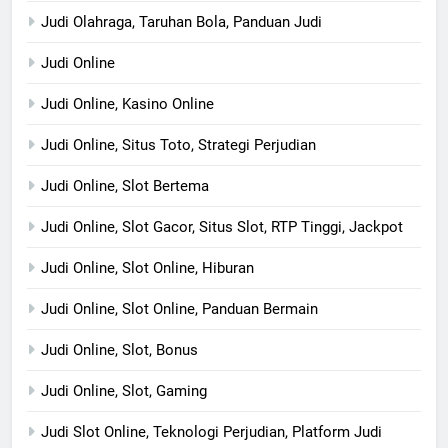
Judi Olahraga, Taruhan Bola, Panduan Judi
Judi Online
Judi Online, Kasino Online
Judi Online, Situs Toto, Strategi Perjudian
Judi Online, Slot Bertema
Judi Online, Slot Gacor, Situs Slot, RTP Tinggi, Jackpot
Judi Online, Slot Online, Hiburan
Judi Online, Slot Online, Panduan Bermain
Judi Online, Slot, Bonus
Judi Online, Slot, Gaming
Judi Slot Online, Teknologi Perjudian, Platform Judi