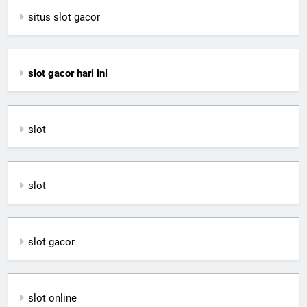
situs slot gacor
slot gacor hari ini
slot
slot
slot gacor
slot online