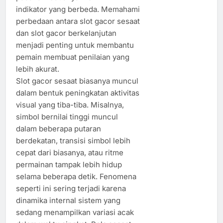
indikator yang berbeda. Memahami
perbedaan antara slot gacor sesaat
dan slot gacor berkelanjutan
menjadi penting untuk membantu
pemain membuat penilaian yang
lebih akurat.
Slot gacor sesaat biasanya muncul
dalam bentuk peningkatan aktivitas
visual yang tiba-tiba. Misalnya,
simbol bernilai tinggi muncul
dalam beberapa putaran
berdekatan, transisi simbol lebih
cepat dari biasanya, atau ritme
permainan tampak lebih hidup
selama beberapa detik. Fenomena
seperti ini sering terjadi karena
dinamika internal sistem yang
sedang menampilkan variasi acak