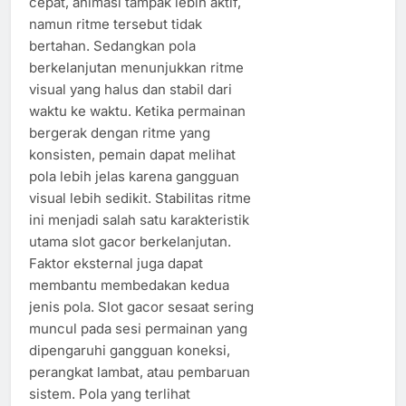
cepat, animasi tampak lebih aktif,
namun ritme tersebut tidak
bertahan. Sedangkan pola
berkelanjutan menunjukkan ritme
visual yang halus dan stabil dari
waktu ke waktu. Ketika permainan
bergerak dengan ritme yang
konsisten, pemain dapat melihat
pola lebih jelas karena gangguan
visual lebih sedikit. Stabilitas ritme
ini menjadi salah satu karakteristik
utama slot gacor berkelanjutan.
Faktor eksternal juga dapat
membantu membedakan kedua
jenis pola. Slot gacor sesaat sering
muncul pada sesi permainan yang
dipengaruhi gangguan koneksi,
perangkat lambat, atau pembaruan
sistem. Pola yang terlihat