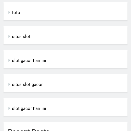
toto
situs slot
slot gacor hari ini
situs slot gacor
slot gacor hari ini