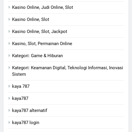
Kasino Online, Judi Online, Slot
Kasino Online, Slot
Kasino Online, Slot, Jackpot
Kasino, Slot, Permainan Online
Kategori: Game & Hiburan
Kategori: Keamanan Digital, Teknologi Informasi, Inovasi
Sistem
kaya 787
kaya787
kaya787 alternatif
kaya787 login