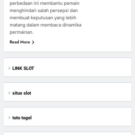
perbedaan ini membantu pemain
menghindari salah persepsi dan
membuat keputusan yang lebih
matang dalam membaca dinamika
permainan.
Read More
LINK SLOT
situs slot
toto togel