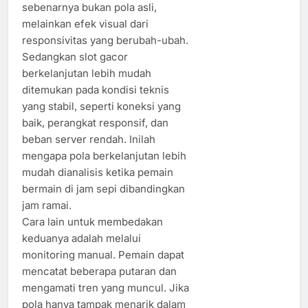
sebenarnya bukan pola asli,
melainkan efek visual dari
responsivitas yang berubah-ubah.
Sedangkan slot gacor
berkelanjutan lebih mudah
ditemukan pada kondisi teknis
yang stabil, seperti koneksi yang
baik, perangkat responsif, dan
beban server rendah. Inilah
mengapa pola berkelanjutan lebih
mudah dianalisis ketika pemain
bermain di jam sepi dibandingkan
jam ramai.
Cara lain untuk membedakan
keduanya adalah melalui
monitoring manual. Pemain dapat
mencatat beberapa putaran dan
mengamati tren yang muncul. Jika
pola hanya tampak menarik dalam