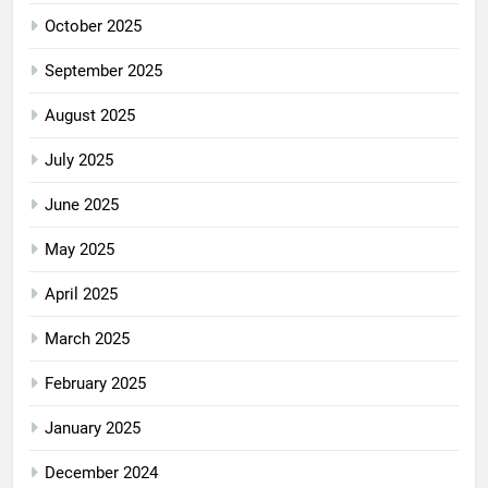
October 2025
September 2025
August 2025
July 2025
June 2025
May 2025
April 2025
March 2025
February 2025
January 2025
December 2024