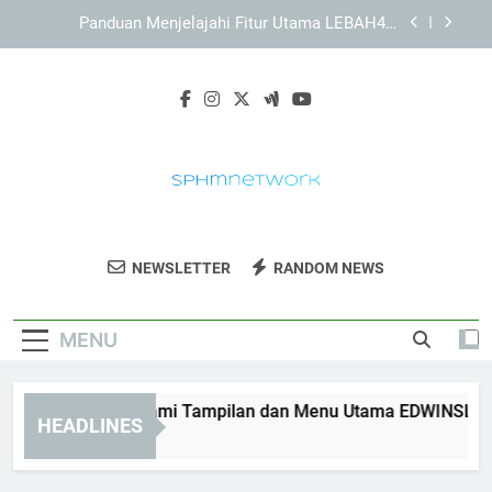
Skip
Panduan Memahami Fitur Utama EDWINSLOT
to
untuk Pengguna Baru secara Praktis
content
Panduan Memahami Fitur Utama LEBAH4D untuk
Pengguna Baru secara Praktis
Panduan Memahami Tampilan dan Menu Utama
EDWINSLOT
Panduan Menjelajahi Fitur Utama LEBAH4D
secara Efisien
Panduan Memahami Fitur Utama EDWINSLOT
untuk Pengguna Baru secara Praktis
SPHM Network
SPHM Network Memberikan Informasi Dan
Panduan Memahami Fitur Utama LEBAH4D untuk
NEWSLETTER
RANDOM NEWS
Pengguna Baru secara Praktis
Berita Terkini Untuk Masyarakat Modern.
Sumber Informasi Terpercaya.
MENU
nduan Memahami Tampilan dan Menu Utama EDWINSLOT
HEADLINES
Week Ago