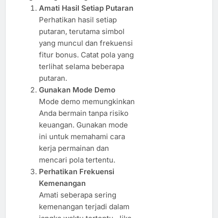
Amati Hasil Setiap Putaran
Perhatikan hasil setiap
putaran, terutama simbol
yang muncul dan frekuensi
fitur bonus. Catat pola yang
terlihat selama beberapa
putaran.
Gunakan Mode Demo
Mode demo memungkinkan
Anda bermain tanpa risiko
keuangan. Gunakan mode
ini untuk memahami cara
kerja permainan dan
mencari pola tertentu.
Perhatikan Frekuensi
Kemenangan
Amati seberapa sering
kemenangan terjadi dalam