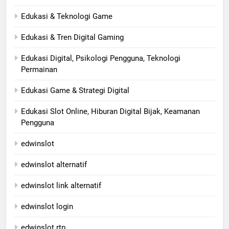
Edukasi & Teknologi Game
Edukasi & Tren Digital Gaming
Edukasi Digital, Psikologi Pengguna, Teknologi
Permainan
Edukasi Game & Strategi Digital
Edukasi Slot Online, Hiburan Digital Bijak, Keamanan
Pengguna
edwinslot
edwinslot alternatif
edwinslot link alternatif
edwinslot login
edwinslot rtp