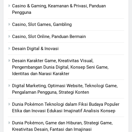
Casino & Gaming, Keamanan & Privasi, Panduan
Pengguna
Casino, Slot Games, Gambling
Casino, Slot Online, Panduan Bermain
Desain Digital & Inovasi
Desain Karakter Game, Kreativitas Visual,
Pengembangan Dunia Digital, Konsep Seni Game,
Identitas dan Narasi Karakter
Digital Marketing, Optimasi Website, Teknologi Game,
Pengalaman Pengguna, Strategi Konten
Dunia Pokémon Teknologi dalam Fiksi Budaya Populer
Etika dan Inovasi Edukasi Imajinatif Analisis Konsep
Dunia Pokémon, Game dan Hiburan, Strategi Game,
Kreativitas Desain, Fantasi dan Imajinasi