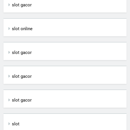
slot gacor
slot online
slot gacor
slot gacor
slot gacor
slot