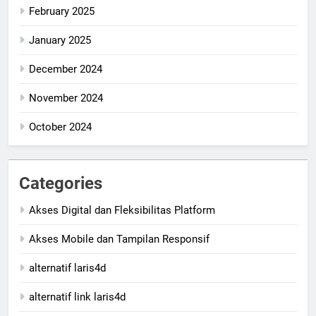
February 2025
January 2025
December 2024
November 2024
October 2024
Categories
Akses Digital dan Fleksibilitas Platform
Akses Mobile dan Tampilan Responsif
alternatif laris4d
alternatif link laris4d