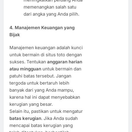
memenangkan salah satu
dari angka yang Anda pilih.
4.
Manajemen Keuangan yang
Bijak
Manajemen keuangan adalah kunci
untuk bermain di situs toto dengan
sukses. Tentukan
anggaran harian
atau mingguan
untuk bermain dan
patuhi batas tersebut. Jangan
tergoda untuk bertaruh lebih
banyak dari yang Anda mampu,
karena hal ini dapat menyebabkan
kerugian yang besar.
Selain itu, pastikan untuk mengatur
batas kerugian
. Jika Anda sudah
mencapai batas kerugian yang