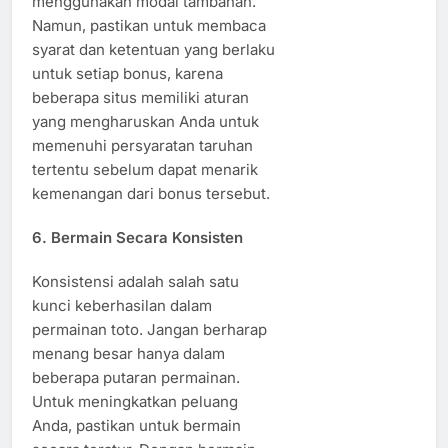
menggunakan modal tambahan.
Namun, pastikan untuk membaca
syarat dan ketentuan yang berlaku
untuk setiap bonus, karena
beberapa situs memiliki aturan
yang mengharuskan Anda untuk
memenuhi persyaratan taruhan
tertentu sebelum dapat menarik
kemenangan dari bonus tersebut.
6.
Bermain Secara Konsisten
Konsistensi adalah salah satu
kunci keberhasilan dalam
permainan toto. Jangan berharap
menang besar hanya dalam
beberapa putaran permainan.
Untuk meningkatkan peluang
Anda, pastikan untuk bermain