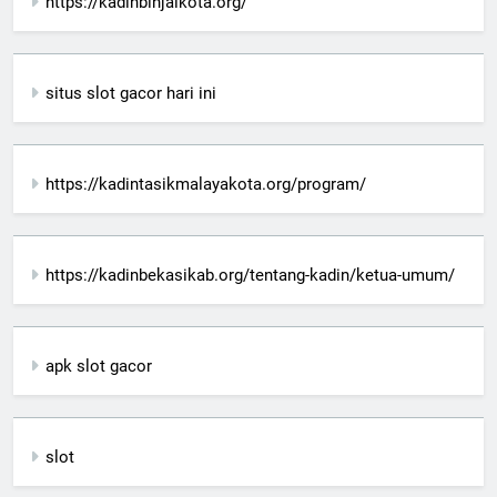
https://kadinbinjaikota.org/
situs slot gacor hari ini
https://kadintasikmalayakota.org/program/
https://kadinbekasikab.org/tentang-kadin/ketua-umum/
apk slot gacor
slot