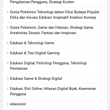
Pengalaman Pengguna, Strategi Konten
Dunia Pokémon Teknologi dalam Fiksi Budaya Populer
Etika dan Inovasi Edukasi Imajinatif Analisis Konsep
Dunia Pokémon, Game dan Hiburan, Strategi Game,
Kreativitas Desain, Fantasi dan Imajinasi
Edukasi & Teknologi Game
Edukasi & Tren Digital Gaming
Edukasi Digital, Psikologi Pengguna, Teknologi
Permainan
Edukasi Game & Strategi Digital
Edukasi Slot Online, Hiburan Digital Bijak, Keamanan
Pengguna
edwinslot