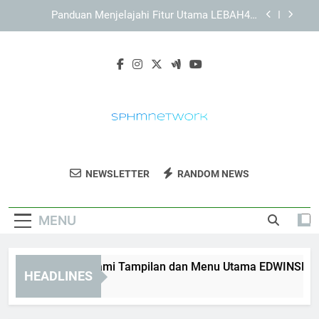
Skip
Panduan Memahami Fitur Utama EDWINSLOT
to
untuk Pengguna Baru secara Praktis
content
Panduan Memahami Fitur Utama LEBAH4D untuk
Pengguna Baru secara Praktis
Panduan Memahami Tampilan dan Menu Utama
EDWINSLOT
Panduan Menjelajahi Fitur Utama LEBAH4D
secara Efisien
Panduan Memahami Fitur Utama EDWINSLOT
untuk Pengguna Baru secara Praktis
SPHM Network
SPHM Network Memberikan Informasi Dan
Panduan Memahami Fitur Utama LEBAH4D untuk
NEWSLETTER
RANDOM NEWS
Pengguna Baru secara Praktis
Berita Terkini Untuk Masyarakat Modern.
Sumber Informasi Terpercaya.
MENU
anduan Memahami Tampilan dan Menu Utama EDWINSLOT
HEADLINES
Weeks Ago