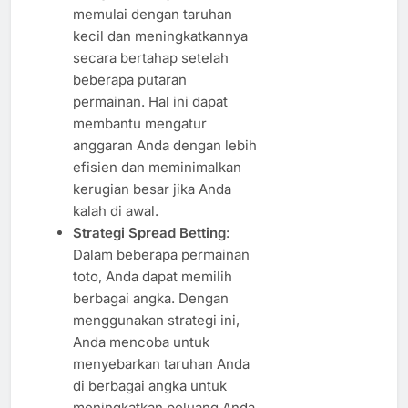
memulai dengan taruhan
kecil dan meningkatkannya
secara bertahap setelah
beberapa putaran
permainan. Hal ini dapat
membantu mengatur
anggaran Anda dengan lebih
efisien dan meminimalkan
kerugian besar jika Anda
kalah di awal.
Strategi Spread Betting
:
Dalam beberapa permainan
toto, Anda dapat memilih
berbagai angka. Dengan
menggunakan strategi ini,
Anda mencoba untuk
menyebarkan taruhan Anda
di berbagai angka untuk
meningkatkan peluang Anda