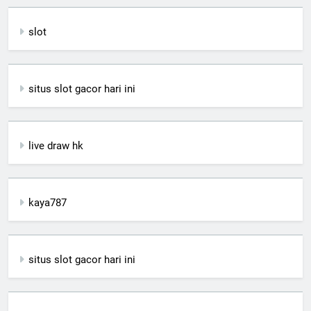
slot
situs slot gacor hari ini
live draw hk
kaya787
situs slot gacor hari ini