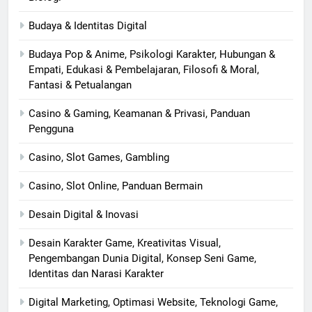
Budaya & Identitas Digital
Budaya Pop & Anime, Psikologi Karakter, Hubungan &
Empati, Edukasi & Pembelajaran, Filosofi & Moral,
Fantasi & Petualangan
Casino & Gaming, Keamanan & Privasi, Panduan
Pengguna
Casino, Slot Games, Gambling
Casino, Slot Online, Panduan Bermain
Desain Digital & Inovasi
Desain Karakter Game, Kreativitas Visual,
Pengembangan Dunia Digital, Konsep Seni Game,
Identitas dan Narasi Karakter
Digital Marketing, Optimasi Website, Teknologi Game,